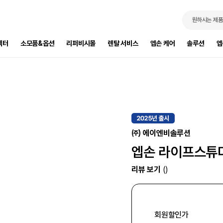
원하시는 제품
젝터
소모품&옵션
리퍼비시몰
렌탈 서비스
엡손 케어
솔루션
엡
㈜ 에이엔비솔루션
엡손 라이프스튜디
리뷰 보기
()
회원할인가