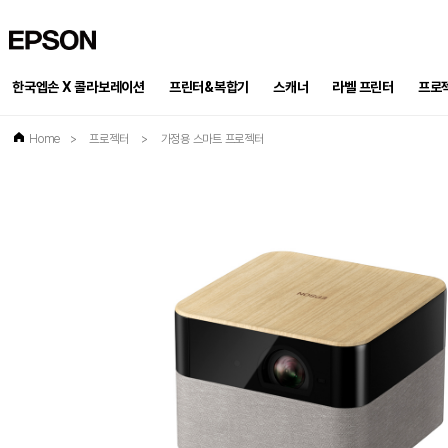
EPSON
한국엡손 X 콜라보레이션
프린터&복합기
스캐너
프로
라벨 프린터
Home
>
프로젝터
>
가정용 스마트 프로젝터