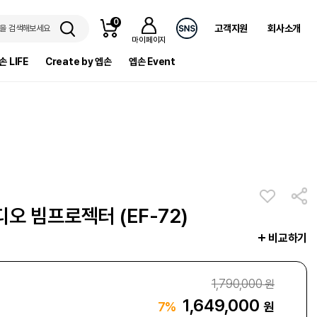
0
고객지원
회사소개
을 검색해보세요
마이페이지
손 LIFE
Create by 엡손
엡손 Event
오 빔프로젝터 (EF-72)
비교하기
1,790,000
원
1,649,000
원
7%