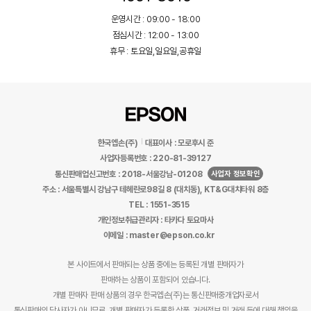
운영시간 : 09:00 - 18:00
점심시간 : 12:00 - 13:00
휴무 : 토요일,일요일,공휴일
한국엡손(주)
대표이사 : 모로후시 준
사업자등록번호 : 220-81-39127
사업자 정보확인
통신판매업신고번호 : 2018-서울강남-01208
주소 : 서울특별시 강남구 테헤란로98길 8 (대치동), KT&G대치타워 8층
TEL : 1551-3515
개인정보취급관리자 : 타카다 토요마사
이메일 : master@epson.co.kr
본 사이트에서 판매되는 상품 중에는 등록된 개별 판매자가
판매하는 상품이 포함되어 있습니다.
개별 판매자 판매 상품의 경우 한국엡손(주)는 통신판매중개업자로서
통신판매의 당사자가 아니므로, 개별 판매자가 등록한 상품, 거래정보 및 거래 등에 대해 책임을