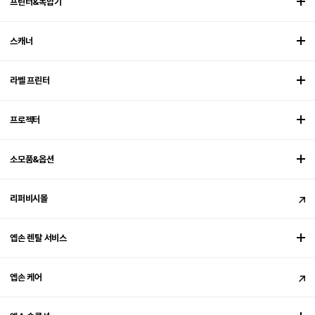
프린터&복합기
스캐너
라벨 프린터
프로젝터
소모품&옵션
리퍼비시몰
엡손 렌탈 서비스
엡손 케어