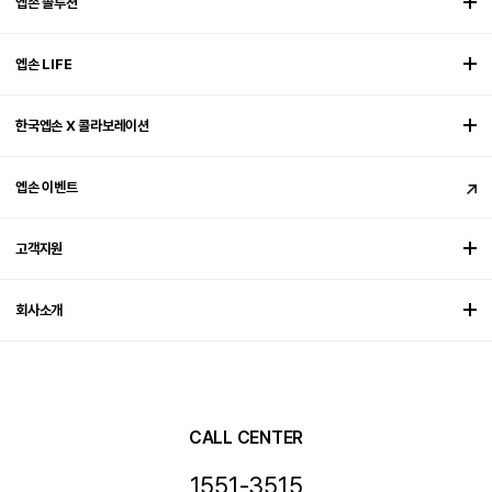
엡손 솔루션
엡손 LIFE
한국엡손 X 콜라보레이션
엡손 이벤트
고객지원
회사소개
CALL CENTER
1551-3515