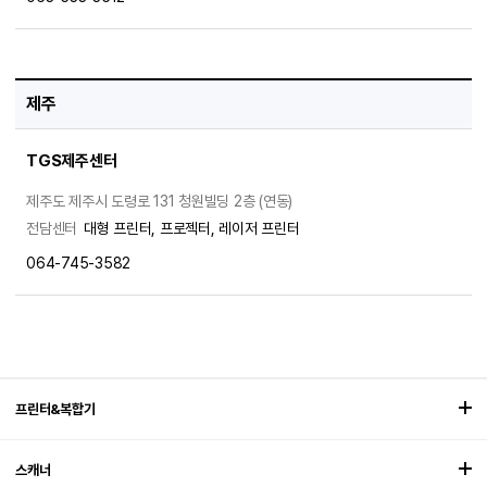
제주
TGS제주센터
제주도 제주시 도령로 131 청원빌딩 2층 (연동)
전담센터
대형 프린터, 프로젝터, 레이저 프린터
064-745-3582
프린터&복합기
스캐너