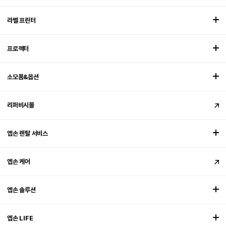
라벨 프린터
프로젝터
소모품&옵션
리퍼비시몰
엡손 렌탈 서비스
엡손 케어
엡손 솔루션
엡손 LIFE