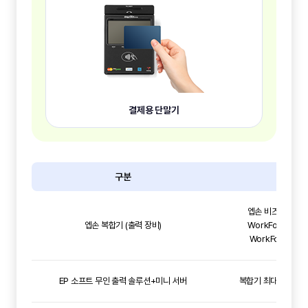
결제용 단말기
구분
설명
엡손 비즈니스젯 
엡손 복합기 (출력 장비)
WorkForce Ente
WorkForce Pr
EP 소프트 무인 출력 솔루션+미니 서버
복합기 최대 5대 동시