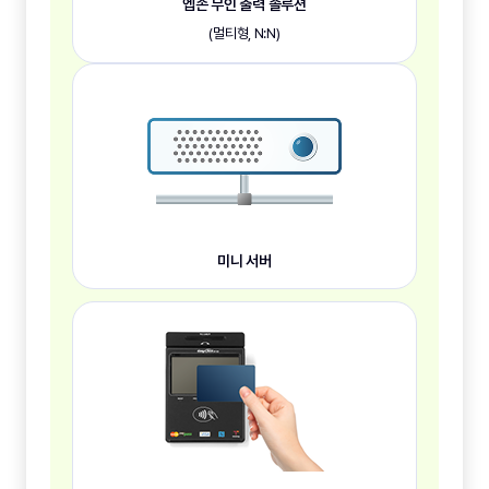
엡손 무인 출력 솔루션
(멀티형, N:N)
미니 서버