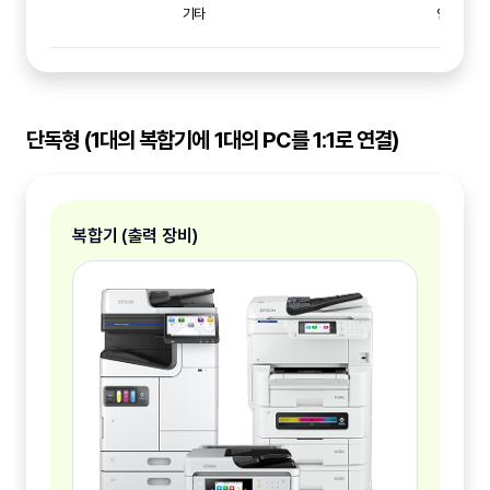
기타
인터넷 접
단독형 (1대의 복합기에 1대의 PC를 1:1로 연결)
복합기 (출력 장비)