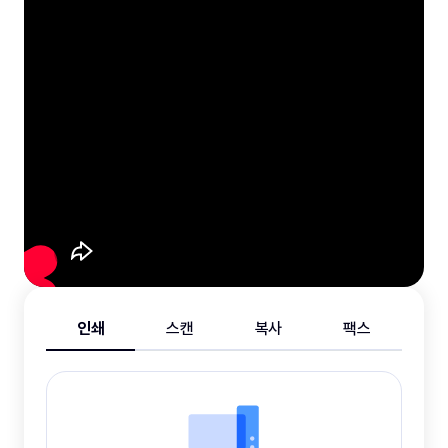
인쇄
스캔
복사
팩스