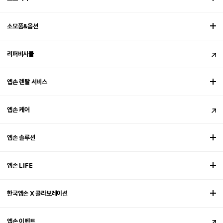
소모품&옵션
리퍼비시몰
엡손 렌탈 서비스
엡손 케어
엡손 솔루션
엡손 LIFE
한국엡손 X 콜라보레이션
엡손 이벤트