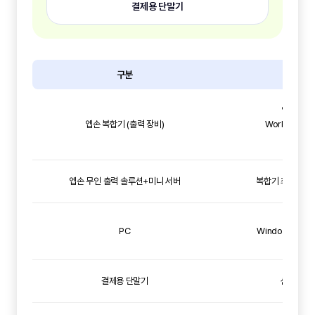
결제용 단말기
구분
설
엡손 비
엡손 복합기 (출력 장비)
WorkForce E
AM-C 
엡손 무인 출력 솔루션+미니 서버
복합기 최대 5대 
PC
Windows 7, 10
결제용 단말기
신용카드,