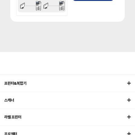
프린터&복합기
스캐너
라벨 프린터
프로젝터