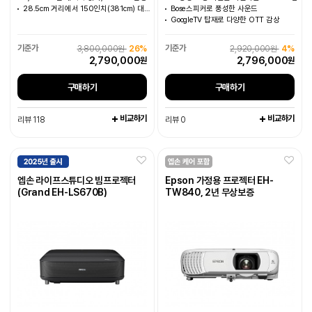
28.5cm 거리에서 150인치(381cm) 대화면 구현
Bose스피커로 풍성한 사운드
GoogleTV 탑재로 다양한 OTT 감상
3,800,000원
26%
2,920,000원
4%
2,790,000
2,796,000
원
원
구매하기
구매하기
비교하기
비교하기
리뷰 118
리뷰 0
엡손 라이프스튜디오 빔프로젝터
Epson 가정용 프로젝터 EH-
(Grand EH-LS670B)
TW840, 2년 무상보증