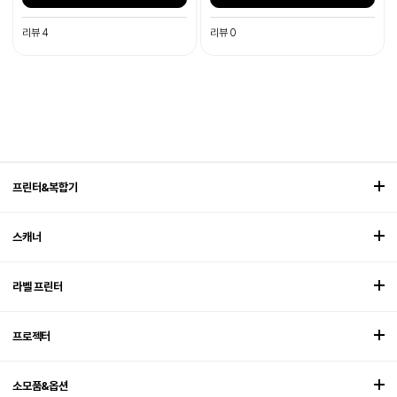
리뷰 4
리뷰 0
프린터&복합기
스캐너
라벨 프린터
프로젝터
소모품&옵션