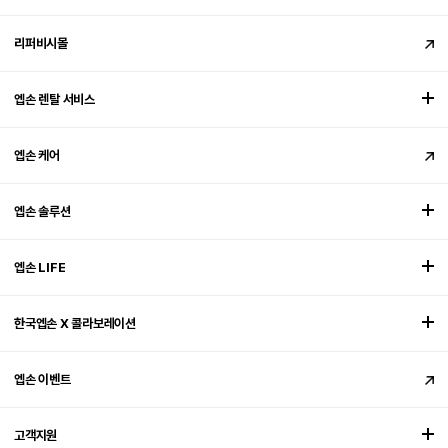
리퍼비시몰
엡손 렌탈 서비스
엡손 케어
엡손 솔루션
엡손 LIFE
한국엡손 X 콜라보레이션
엡손 이벤트
고객지원