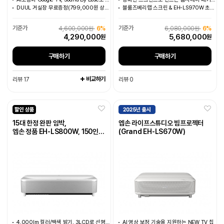
DUUL 거실장 무료증정(799,000원 상당)
블룸즈베리랩 스크린 & EH-LS970W 초단초점 프로젝터
4,600,000원
6%
6,080,000원
6%
4,290,000
5,680,000
원
원
구매하기
구매하기
비교하기
리뷰 17
리뷰 0
15대 한정 완판 임박,
엡손 라이프스튜디오 빔프로젝터
엡손 정품 EH-LS800W, 150인치
(Grand EH-LS670W)
4K 레이저 초단초점 빔프로젝터
4,000lm 컬러/백색 밝기, 3LCD로 선명한 색감
AI 영상 보정 기술을 지원하는 NEW TV 칩