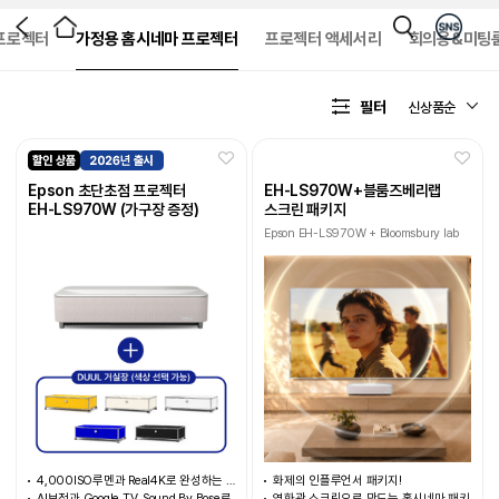
프로젝터
가정용 홈시네마 프로젝터
프로젝터 액세서리
회의용&미팅
필터
Epson 초단초점 프로젝터
EH-LS970W+블룸즈베리랩
EH-LS970W (가구장 증정)
스크린 패키지
Epson EH-LS970W + Bloomsbury lab
Metal Artwall UST Package
4,000ISO루멘과 Real4K로 완성하는 홈 시네마
화제의 인플루언서 패키지!
AI보정과 Google TV, Sound By Bose로 몰임감 MAX
영화관 스크린으로 만드는 홈시네마 패키지