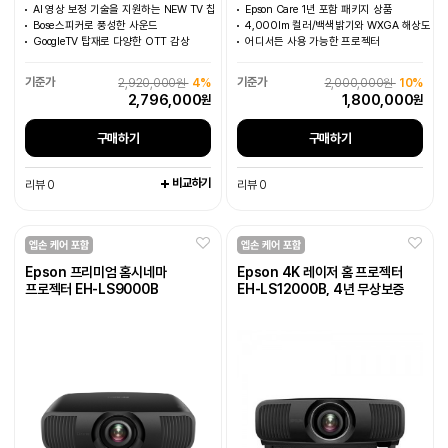
AI 영상 보정 기술을 지원하는 NEW TV 칩
Epson Care 1년 포함 패키지 상품
Bose스피커로 풍성한 사운드
4,000lm 컬러/백색밝기와 WXGA 해상도
GoogleTV 탑재로 다양한 OTT 감상
어디서든 사용 가능한 프로젝터
2,920,000원
4%
2,000,000원
10%
2,796,000
1,800,000
원
원
구매하기
구매하기
비교하기
리뷰 0
리뷰 0
Epson 프리미엄 홈시네마
Epson 4K 레이저 홈 프로젝터
프로젝터 EH-LS9000B
EH-LS12000B, 4년 무상보증