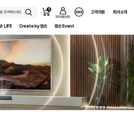
0
고객지원
회사소개
을 검색해보세요
마이페이지
손 LIFE
Create by 엡손
엡손 Event