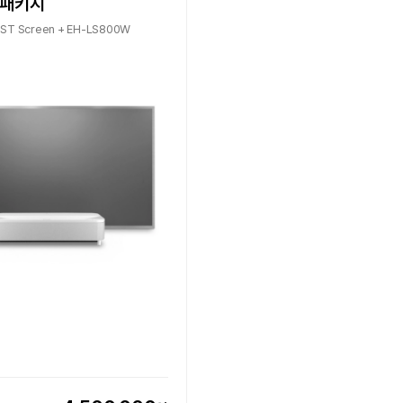
 패키지
 UST Screen + EH-LS800W