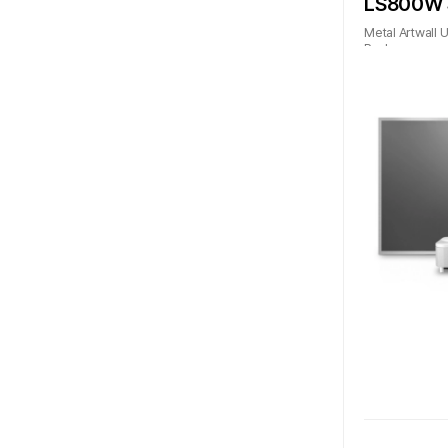
LS800W
Metal Artwall
Package