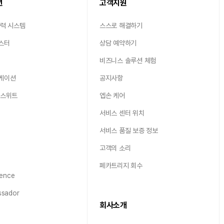
션
고객지원
출력 시스템
스스로 해결하기
스터
상담 예약하기
비즈니스 솔루션 체험
케이션
공지사항
 스위트
엡손 케어
서비스 센터 위치
서비스 품질 보증 정보
고객의 소리
폐카트리지 회수
ence
sador
회사소개