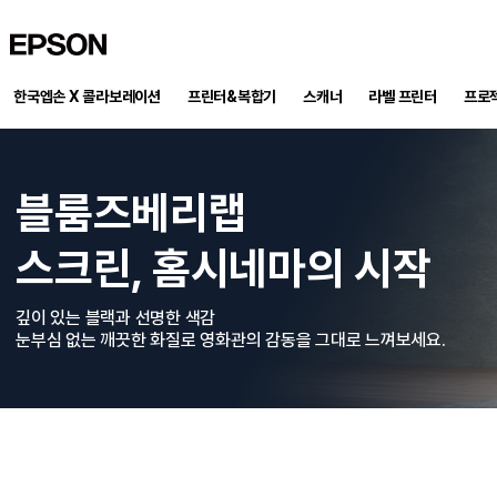
EPSON
한국엡손 X 콜라보레이션
프린터&복합기
스캐너
프로
라벨 프린터
블룸즈베리랩
스크린, 홈시네마의 시작
깊이 있는 블랙과 선명한 색감
눈부심 없는 깨끗한 화질로 영화관의 감동을 그대로 느껴보세요.