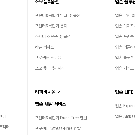
소모품&옵션
엡손 솔루
프린터&복합기 잉크 및 옵션
엡손 무인 
프린터&복합기 용지
엡손 이지포
스캐너 소모품 및 옵션
엡손 프린톡
라벨 테이프
엡손 어플리
프로젝터 소모품
엡손 솔루션
프로젝터 액세서리
엡손 커넥트
리퍼비시몰
엡손 LIFE
엡손 렌탈 서비스
엡손 Experi
젝터
엡손 Ambas
프린터&복합기 Dust-Free 렌탈
프로젝터
프로젝터 Stress-Free 렌탈