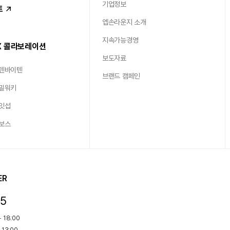
기업정보
트
엡손라운지 소개
지속가능경영
X 콜라보레이션
보도자료
 텐바이텐
브랜드 캠페인
 밀워키
 잇섭
 보스
ER
15
 18:00
 13:00