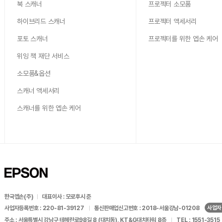
북 스캐너
프로젝터 소모품
하이브리드 스캐너
프로젝터 액세서리
포토 스캐너
프로젝터를 위한 엡손 케어
위잉 책 재단 서비스
소모품&옵션
스캐너 액세서리
스캐너를 위한 엡손 케어
한국엡손(주)
대표이사 : 모로후시 준
사업자
사업자등록번호 : 220-81-39127
통신판매업신고번호 : 2018-서울강남-01208
주소 : 서울특별시 강남구 테헤란로98길 8 (대치동), KT&G대치타워 8층
TEL : 1551-3515