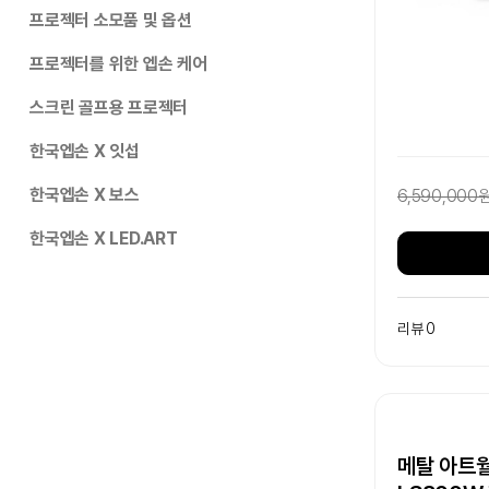
프로젝터 소모품 및 옵션
프로젝터를 위한 엡손 케어
스크린 골프용 프로젝터
한국엡손 X 잇섭
한국엡손 X 보스
6,590,000
한국엡손 X LED.ART
리뷰 0
메탈 아트월