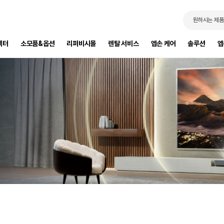
원하시는 제품
젝터
소모품&옵션
리퍼비시몰
렌탈 서비스
엡손 케어
솔루션
엡