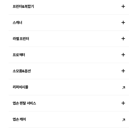
프린터&복합기
스캐너
라벨 프린터
프로젝터
소모품&옵션
리퍼비시몰
엡손 렌탈 서비스
엡손 케어