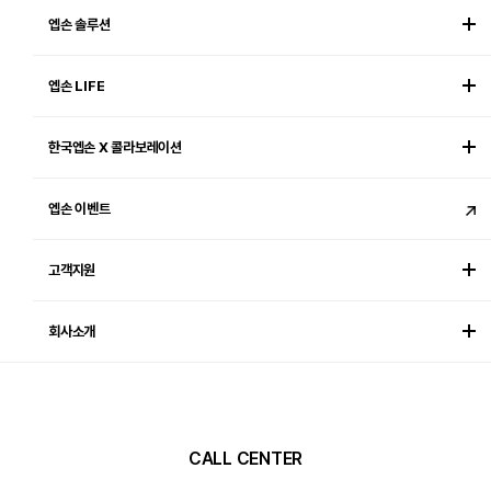
엡손 솔루션
엡손 LIFE
한국엡손 X 콜라보레이션
엡손 이벤트
고객지원
회사소개
CALL CENTER