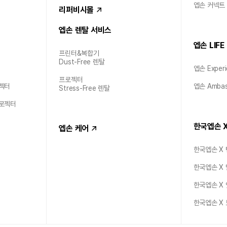
엡손 커넥트
리퍼비시몰
엡손 렌탈 서비스
엡손 LIFE
프린터&복합기
Dust-Free 렌탈
엡손 Experi
프로젝터
젝터
엡손 Ambas
Stress-Free 렌탈
프로젝터
한국엡손 
엡손 케어
한국엡손 X
한국엡손 X
한국엡손 X
한국엡손 X