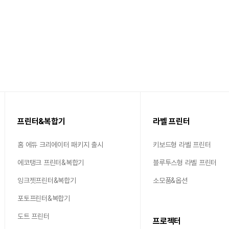
프린터&복합기
라벨 프린터
홈 에듀 크리에이터 패키지 출시
키보드형 라벨 프린터
에코탱크 프린터&복합기
블루투스형 라벨 프린터
잉크젯프린터&복합기
소모품&옵션
포토프린터&복합기
도트 프린터
프로젝터