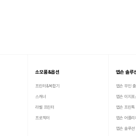
소모품&옵션
엡손 솔루
프린터&복합기
엡손 무인 
스캐너
엡손 이지포
라벨 프린터
엡손 프린톡
프로젝터
엡손 어플리
엡손 솔루션