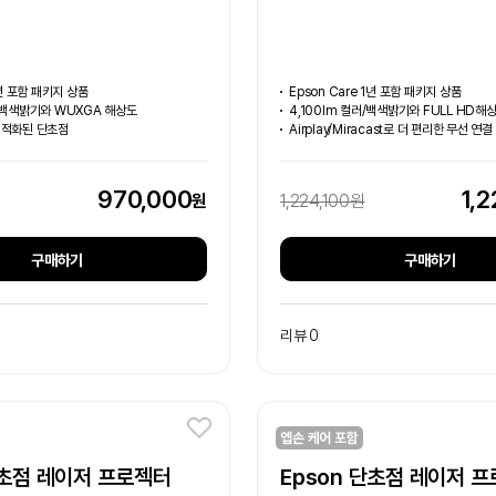
1년 포함 패키지 상품
Epson Care 1년 포함 패키지 상품
러/백색밝기와 WUXGA 해상도
4,100lm 컬러/백색밝기와 FULL HD해
최적화된 단초점
Airplay/Miracast로 더 편리한 무선 연결
970,000
1,2
원
1,224,100원
구매하기
구매하기
리뷰 0
단초점 레이저 프로젝터
Epson 단초점 레이저 