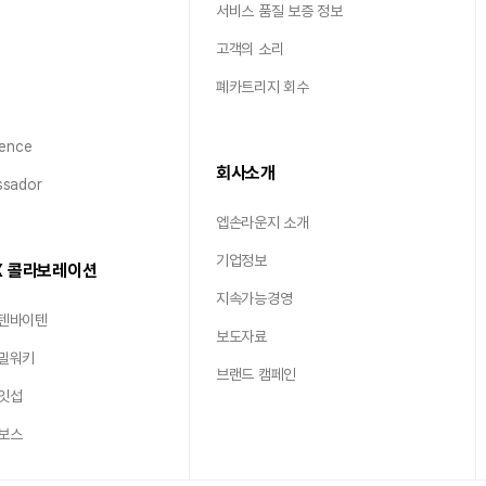
서비스 품질 보증 정보
고객의 소리
폐카트리지 회수
ence
회사소개
sador
엡손라운지 소개
기업정보
X 콜라보레이션
지속가능경영
 텐바이텐
보도자료
 밀워키
브랜드 캠페인
 잇섭
 보스