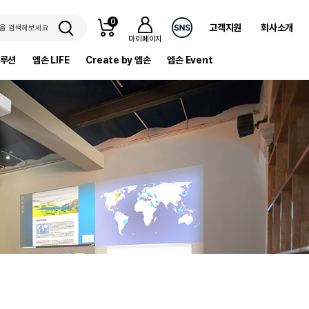
0
고객지원
회사소개
을 검색해보세요
마이페이지
솔루션
엡손 LIFE
Create by 엡손
엡손 Event