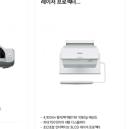
레이저 프로젝터
EB-770Fi
도
4,100lm 컬러/백색밝기와 1080p 해상도
최대 150인치의 대형 디스플레이
초단초점 인터랙티브 3LCD 레이저 프로젝터