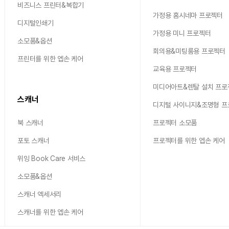
비즈니스 프린터&복합기
가정용 홈시네마 프로젝터
디지털인쇄기
가정용 미니 프로젝터
소모품&옵션
회의용&미팅룸용 프로젝터
프린터를 위한 엡손 케어
교육용 프로젝터
미디어아트&렌탈 설치 프로
스캐너
디지털 사이니지&조명형 
북 스캐너
프로젝터 소모품
포토 스캐너
프로젝터를 위한 엡손 케어
위잉 Book Care 서비스
소모품&옵션
스캐너 엑세서리
스캐너를 위한 엡손 케어