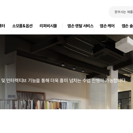
원하시는 제품
젝터
소모품&옵션
리퍼비시몰
엡손 렌탈 서비스
엡손 케어
엡손 
정 및 인터렉티브 기능을 통해 더욱 흥미 넘치는 수업 진행이 가능합니다.