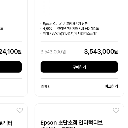
Epson Care 1년 포함 패키지 상품
상도
4,600lm 컬러/백색밝기와 Full HD 해상도
최대 787cm(310인치)의 대형 디스플레이
24,100
3,543,000
원
원
3,543,000원
구매하기
비교하기
리뷰 0
Epson 초단초점 인터랙티브
프로젝터