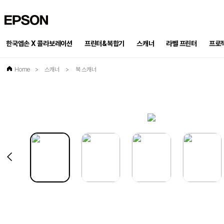
EPSON
한국엡손 X 콜라보레이션
프린터&복합기
스캐너
프로
라벨 프린터
Home
>
스캐너
>
북 스캐너