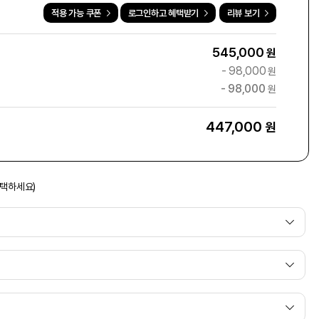
적용 가능 쿠폰
로그인하고 혜택받기
리뷰 보기
545,000
원
-
98,000
원
-
98,000
원
447,000
원
선택하세요)