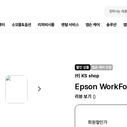
원하시는 제품
젝터
소모품&옵션
리퍼비시몰
렌탈 서비스
엡손 케어
솔루션
엡
㈜ KS shop
Epson WorkFo
리뷰 보기
()
회원할인가