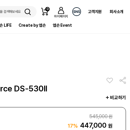
0
고객지원
회사소개
을 검색해보세요
마이페이지
손 LIFE
Create by 엡손
엡손 Event
rce DS-530II
비교하기
545,000
원
447,000
원
17%