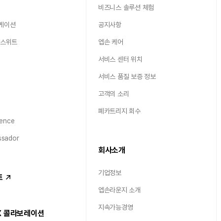
비즈니스 솔루션 체험
케이션
공지사항
 스위트
엡손 케어
서비스 센터 위치
서비스 품질 보증 정보
고객의 소리
폐카트리지 회수
ence
sador
회사소개
기업정보
트
엡손라운지 소개
지속가능경영
X 콜라보레이션