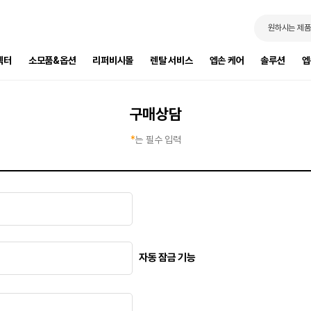
원하시는 제품
젝터
소모품&옵션
리퍼비시몰
렌탈 서비스
엡손 케어
솔루션
엡
구매상담
*
는 필수 입력
자동 잠금 기능