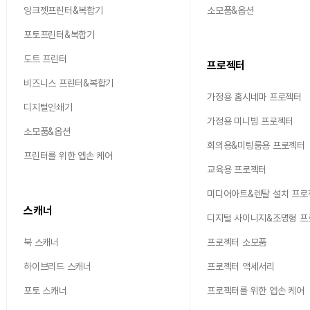
잉크젯프린터&복합기
소모품&옵션
포토프린터&복합기
도트 프린터
프로젝터
비즈니스 프린터&복합기
가정용 홈시네마 프로젝터
디지털인쇄기
가정용 미니빔 프로젝터
소모품&옵션
회의용&미팅룸용 프로젝터
프린터를 위한 엡손 케어
교육용 프로젝터
미디어아트&렌탈 설치 프로
스캐너
디지털 사이니지&조명형 
북 스캐너
프로젝터 소모품
하이브리드 스캐너
프로젝터 액세서리
포토 스캐너
프로젝터를 위한 엡손 케어