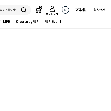
0
고객지원
회사소개
을 검색해보세요
마이페이지
손 LIFE
Create by 엡손
엡손 Event