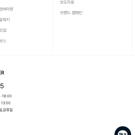
보도자료
 텐바이텐
브랜드 캠페인
 밀워키
 잇섭
 보스
ER
15
 18:00
 13:00
요일,공휴일