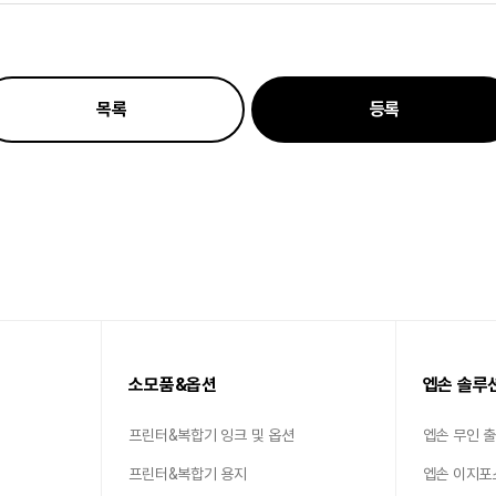
목록
등록
소모품&옵션
엡손 솔루
프린터&복합기 잉크 및 옵션
엡손 무인 
프린터&복합기 용지
엡손 이지포