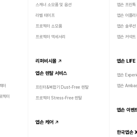
스캐너 소모품 및 옵션
엡손 프린톡
라벨 테이프
엡손 어플리
프로젝터 소모품
엡손 솔루션
프로젝터 액세서리
엡손 커넥트
리퍼비시몰
엡손 LIFE
엡손 렌탈 서비스
엡손 Experi
젝터
엡손 Ambas
프린터&복합기 Dust-Free 렌탈
프로젝터
프로젝터 Stress-Free 렌탈
엡손 이벤
엡손 케어
한국엡손 