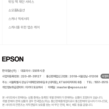
위잉 책 재단 서비스
소모품&옵션
스캐너 액세서리
스캐너를 위한 엡손 케어
한국엡손(주)
대표이사 : 모로후시 준
사업자
사업자등록번호 : 220-81-39127
통신판매업신고번호 : 2018-서울강남-01208
주소 : 서울특별시 강남구 테헤란로98길 8 (대치동), KT&G대치타워 8층
TEL : 1551-3515
개인정보취급관리자 : 타카다 토요마사
이메일 : master@epson.co.kr
본 사이트에서 판매되는 상품 중에는 등록된 개별 판매자가
판매하는 상품이 포함되어 있습니다.
개별 판매자 판매 상품의 경우 한국엡손(주)는 통신판매중개업자로서
통신판매의 당사자가 아니므로, 
본 사이트의 컨텐츠는 저작권법의 보호를 받는 바
무단 전재, 복사, 배포 등을 금합니다.