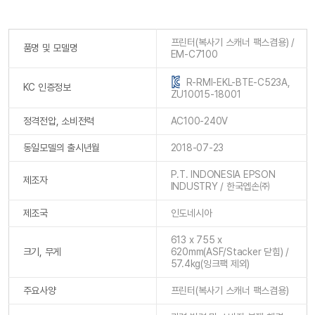
프린터(복사기 스캐너 팩스겸용) /
품명 및 모델명
EM-C7100
R-RMI-EKL-BTE-C523A,
KC 인증정보
ZU10015-18001
정격전압, 소비전력
AC100-240V
동일모델의 출시년월
2018-07-23
P.T. INDONESIA EPSON
제조자
INDUSTRY / 한국엡손㈜
제조국
인도네시아
613 x 755 x
크기, 무게
620mm(ASF/Stacker 닫힘) /
57.4kg(잉크팩 제외)
주요사양
프린터(복사기 스캐너 팩스겸용)