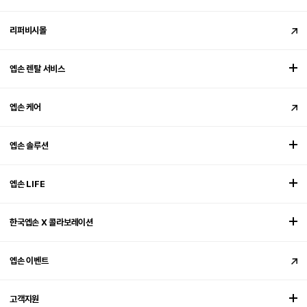
리퍼비시몰
엡손 렌탈 서비스
엡손 케어
엡손 솔루션
엡손 LIFE
한국엡손 X 콜라보레이션
엡손 이벤트
고객지원