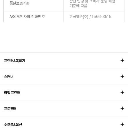
관련 법령 및 소비자 분쟁 해결
품질보증기준
기준에 따름
A/S 책임자와 전화번호
한국엡손(주) / 1566-3515
프린터&복합기
스캐너
라벨 프린터
프로젝터
소모품&옵션