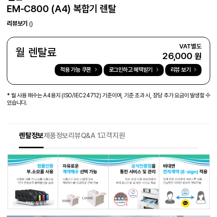
EM-C800 (A4) 복합기 렌탈
리뷰보기
()
월 렌탈료
26,000
원
적용 가능 쿠폰
로그인하고 혜택받기
리뷰 보기
* 월 사용 매수는 A4용지 (ISO/IEC24712) 기준이며, 기준 초과 시, 장당 추가 요금이 발생할 수
있습니다.
렌탈정보
제품정보
리뷰
Q&A 1
고객지원