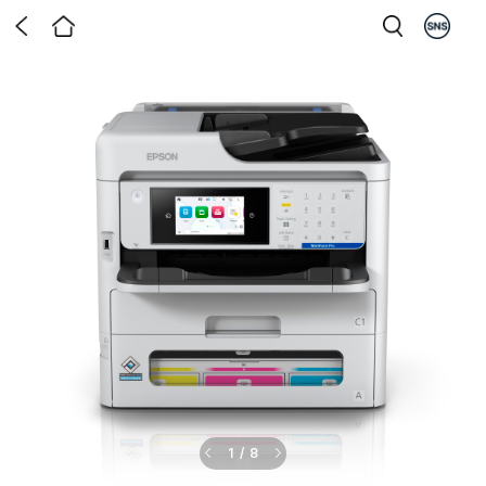
1
/
8