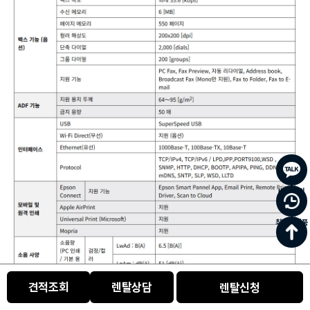
바로문의
최근 본 상품
0
견적조회
렌탈상담
렌탈신청
카테고리
주문/배송
홈
장바구니
마이페이지