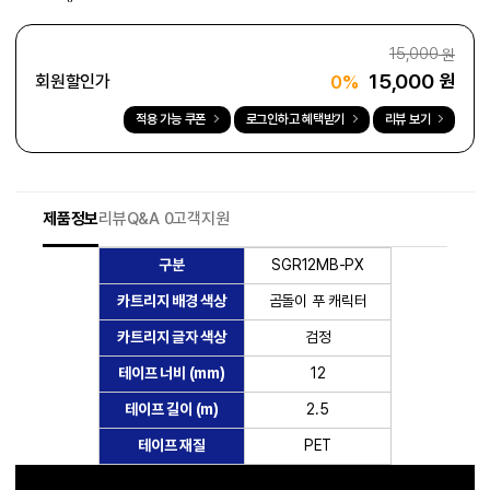
15,000
원
15,000
원
회원할인가
0%
적용 가능 쿠폰
로그인하고 혜택받기
리뷰 보기
제품정보
리뷰
Q&A 0
고객지원
구분
SGR12MB-PX
카트리지 배경 색상
곰돌이 푸 캐릭터
카트리지 글자 색상
검정
테이프 너비 (mm)
12
테이프 길이 (m)
2.5
테이프 재질
PET