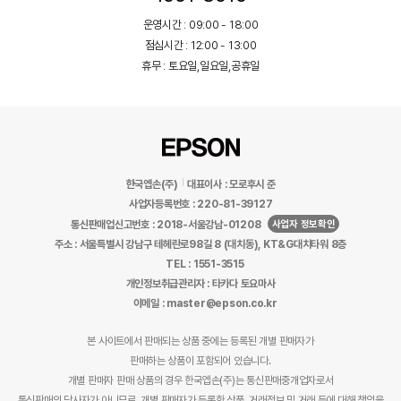
운영시간 : 09:00 - 18:00
점심시간 : 12:00 - 13:00
휴무 : 토요일,일요일,공휴일
한국엡손(주)
대표이사 : 모로후시 준
사업자등록번호 : 220-81-39127
사업자 정보확인
통신판매업신고번호 : 2018-서울강남-01208
주소 : 서울특별시 강남구 테헤란로98길 8 (대치동), KT&G대치타워 8층
TEL : 1551-3515
개인정보취급관리자 : 타카다 토요마사
이메일 : master@epson.co.kr
본 사이트에서 판매되는 상품 중에는 등록된 개별 판매자가
판매하는 상품이 포함되어 있습니다.
개별 판매자 판매 상품의 경우 한국엡손(주)는 통신판매중개업자로서
통신판매의 당사자가 아니므로, 개별 판매자가 등록한 상품, 거래정보 및 거래 등에 대해 책임을