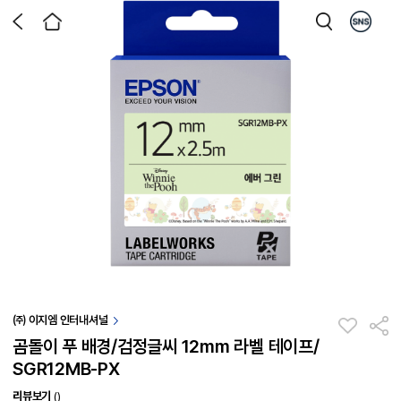
㈜ 이지엠 인터내셔널
곰돌이 푸 배경/검정글씨 12mm 라벨 테이프/
SGR12MB-PX
리뷰보기
()