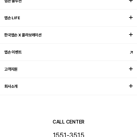
엡손 솔루션
엡손 LIFE
한국엡손 X 콜라보레이션
엡손 이벤트
고객지원
회사소개
CALL CENTER
1551-3515