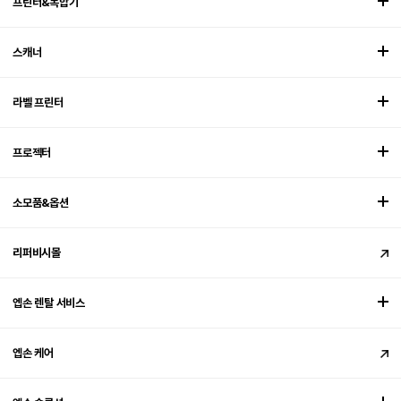
프린터&복합기
스캐너
라벨 프린터
프로젝터
소모품&옵션
리퍼비시몰
엡손 렌탈 서비스
엡손 케어