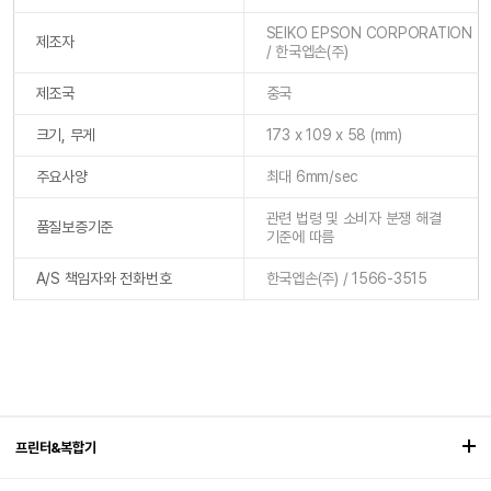
SEIKO EPSON CORPORATION
제조자
/ 한국엡손(주)
제조국
중국
크기, 무게
173 x 109 x 58 (mm)
주요사양
최대 6mm/sec
관련 법령 및 소비자 분쟁 해결
품질보증기준
기준에 따름
A/S 책임자와 전화번호
한국엡손(주) / 1566-3515
프린터&복합기