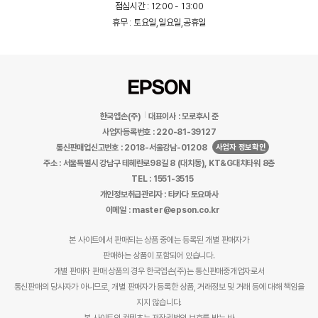
점심시간 : 12:00 - 13:00
휴무 : 토요일,일요일,공휴일
한국엡손(주)
대표이사 : 모로후시 준
사업자등록번호 : 220-81-39127
사업자 정보확인
통신판매업신고번호 : 2018-서울강남-01208
주소 : 서울특별시 강남구 테헤란로98길 8 (대치동), KT&G대치타워 8층
TEL : 1551-3515
개인정보취급관리자 : 타카다 토요마사
이메일 : master@epson.co.kr
본 사이트에서 판매되는 상품 중에는 등록된 개별 판매자가
판매하는 상품이 포함되어 있습니다.
개별 판매자 판매 상품의 경우 한국엡손(주)는 통신판매중개업자로서
통신판매의 당사자가 아니므로, 개별 판매자가 등록한 상품, 거래정보 및 거래 등에 대해 책임을
지지 않습니다.