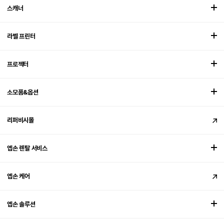
스캐너
라벨 프린터
프로젝터
소모품&옵션
리퍼비시몰
엡손 렌탈 서비스
엡손 케어
엡손 솔루션