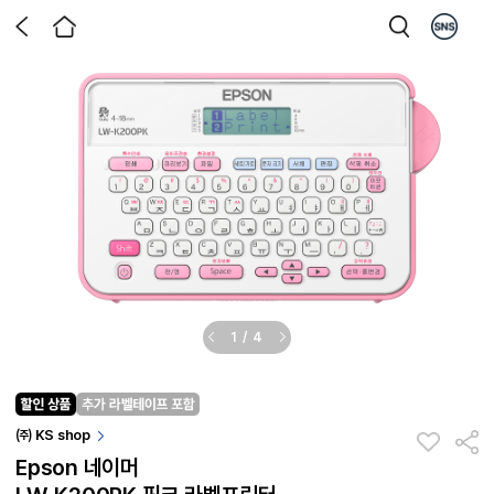
1
/
4
㈜ KS shop
Epson 네이머