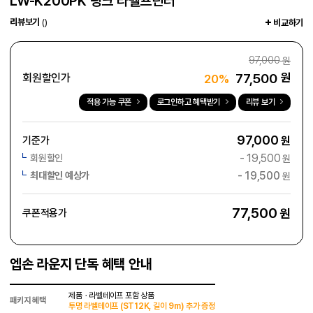
LW-K200PK 핑크 라벨프린터
리뷰보기
()
비교하기
97,000
원
77,500
원
회원할인가
20%
적용 가능 쿠폰
로그인하고 혜택받기
리뷰 보기
97,000
기준가
원
-
19,500
회원할인
원
-
19,500
최대할인 예상가
원
77,500
원
쿠폰적용가
엡손 라운지 단독 혜택 안내
제품ㆍ라벨테이프 포함 상품
패키지 혜택
투명 라벨테이프 (ST12K, 길이 9m) 추가 증정