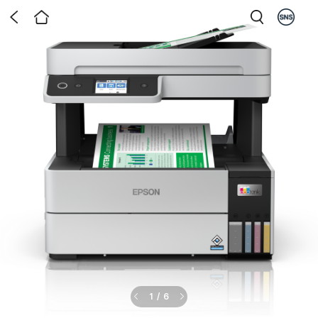
1
/
6