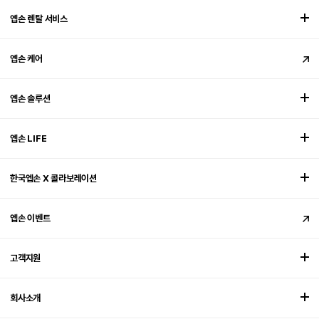
엡손 렌탈 서비스
엡손 케어
엡손 솔루션
엡손 LIFE
한국엡손 X 콜라보레이션
엡손 이벤트
고객지원
회사소개