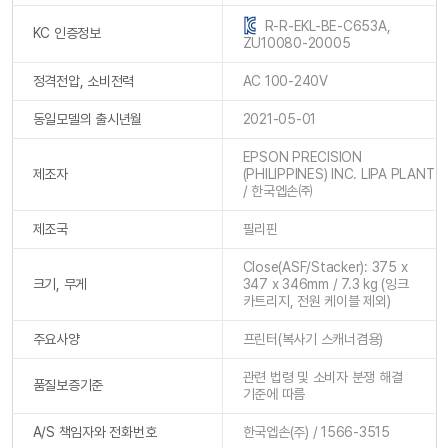
R-R-EKL-BE-C653A,
KC 인증정보
ZU10080-20005
정격전압, 소비전력
AC 100-240V
동일모델의 출시년월
2021-05-01
EPSON PRECISION
제조자
(PHILIPPINES) INC. LIPA PLANT
/ 한국엡손㈜
제조국
필리핀
Close(ASF/Stacker): 375 x
크기, 무게
347 x 346mm / 7.3 kg (잉크
카트리지, 전원 케이블 제외)
주요사양
프린터(복사기 스캐너겸용)
관련 법령 및 소비자 분쟁 해결
품질보증기준
기준에 따름
A/S 책임자와 전화번호
한국엡손(주) / 1566-3515