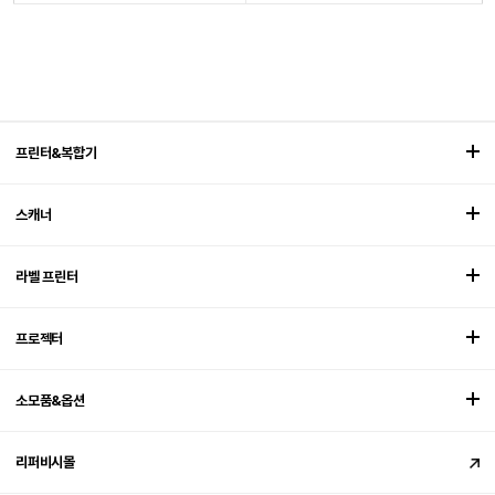
프린터&복합기
스캐너
라벨 프린터
프로젝터
소모품&옵션
리퍼비시몰