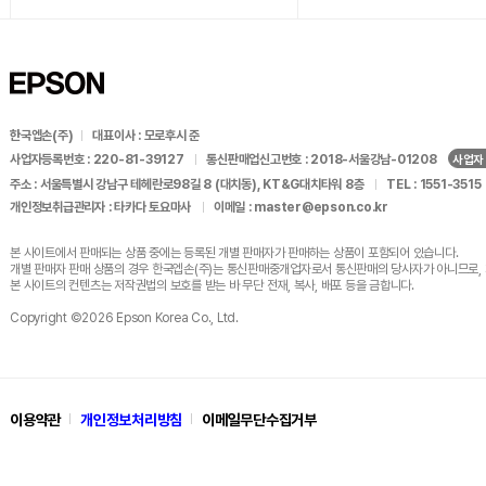
한국엡손(주)
대표이사 : 모로후시 준
사업자등록번호 : 220-81-39127
통신판매업신고번호 : 2018-서울강남-01208
사업자
주소 : 서울특별시 강남구 테헤란로98길 8 (대치동), KT&G대치타워 8층
TEL : 1551-3515
개인정보취급관리자 : 타카다 토요마사
이메일 : master@epson.co.kr
본 사이트에서 판매되는 상품 중에는 등록된 개별 판매자가
판매하는 상품이 포함되어 있습니다.
개별 판매자 판매 상품의 경우 한국엡손(주)는 통신판매중개업자로서
통신판매의 당사자가 아니므로, 
본 사이트의 컨텐츠는 저작권법의 보호를 받는 바
무단 전재, 복사, 배포 등을 금합니다.
Copyright ©2026 Epson Korea Co., Ltd.
이용약관
개인정보처리방침
이메일무단수집거부