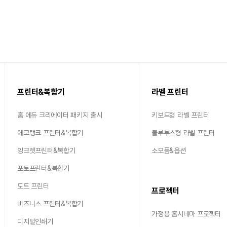
프린터&복합기
라벨 프린터
홈 에듀 크리에이터 패키지 출시
키보드형 라벨 프린터
에코탱크 프린터&복합기
블루투스형 라벨 프린터
잉크젯프린터&복합기
소모품&옵션
포토프린터&복합기
도트 프린터
프로젝터
비즈니스 프린터&복합기
가정용 홈시네마 프로젝터
디지털인쇄기