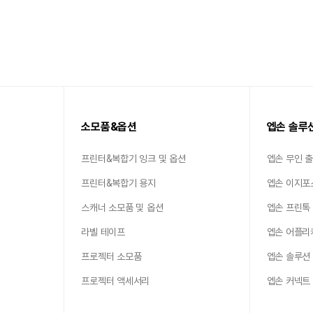
소모품&옵션
엡손 솔루
프린터&복합기 잉크 및 옵션
엡손 무인 
프린터&복합기 용지
엡손 이지포
스캐너 소모품 및 옵션
엡손 프린톡
라벨 테이프
엡손 어플리
프로젝터 소모품
엡손 솔루션
프로젝터 액세서리
엡손 커넥트