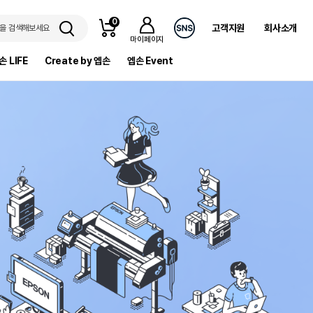
0
고객지원
회사소개
을 검색해보세요
마이페이지
손 LIFE
Create by 엡손
엡손 Event