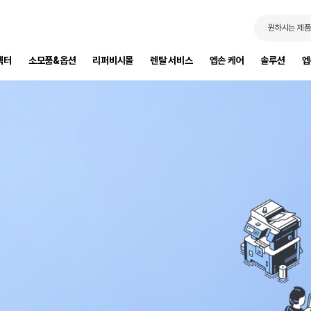
원하시는 제품
젝터
소모품&옵션
리퍼비시몰
렌탈 서비스
엡손 케어
솔루션
엡