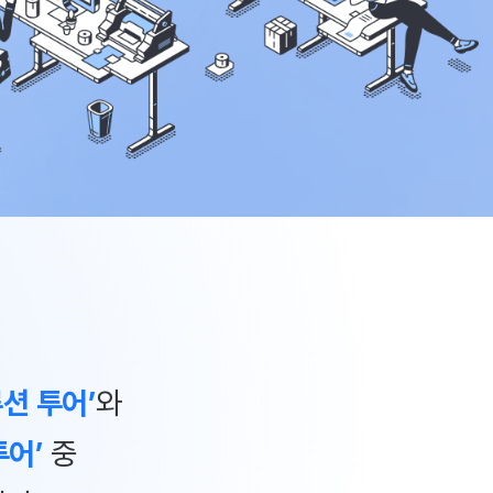
루션 투어’
와
투어’
중