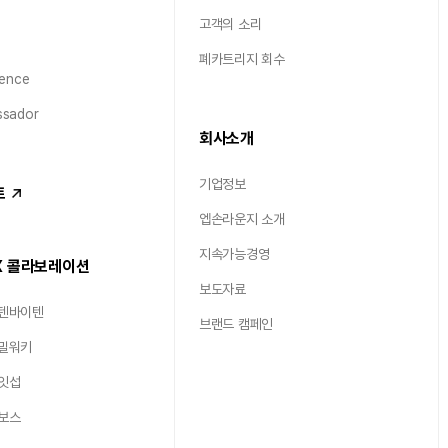
고객의 소리
폐카트리지 회수
ence
sador
회사소개
기업정보
트
엡손라운지 소개
지속가능경영
X 콜라보레이션
보도자료
 텐바이텐
브랜드 캠페인
 밀워키
 잇섭
 보스