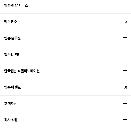
엡손 렌탈 서비스
엡손 케어
엡손 솔루션
엡손 LIFE
한국엡손 X 콜라보레이션
엡손 이벤트
고객지원
회사소개