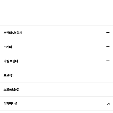
프린터&복합기
스캐너
라벨 프린터
프로젝터
소모품&옵션
리퍼비시몰