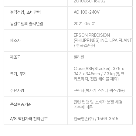
ZU10080-18002
정격전압, 소비전력
AC 100-240V
동일모델의 출시년월
2021-05-01
EPSON PRECISION
제조자
(PHILIPPINES) INC. LIPA PLANT
/ 한국엡손㈜
제조국
필리핀
Close(ASF/Stacker): 375 x
크기, 무게
347 x 346mm / 7.3 kg (잉크
카트리지, 전원 케이블 제외)
주요사양
프린터(복사기 스캐너 팩스겸용)
관련 법령 및 소비자 분쟁 해결
품질보증기준
기준에 따름
A/S 책임자와 전화번호
한국엡손(주) / 1566-3515