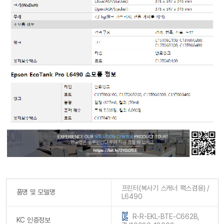
프린터(복사기 스캐너 팩스겸용) /
품명 및 모델명
L6490
R-R-EKL-BTE-C662B,
KC 인증정보