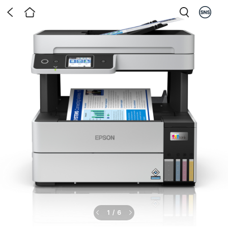
1
/
6