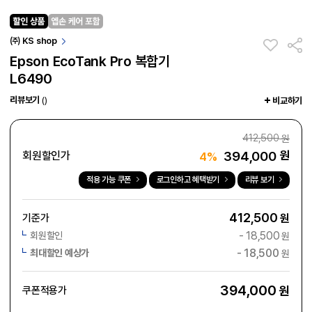
㈜ KS shop
Epson EcoTank Pro 복합기
L6490
리뷰보기
()
비교하기
412,500
원
394,000
원
회원할인가
4%
적용 가능 쿠폰
로그인하고 혜택받기
리뷰 보기
412,500
기준가
원
-
18,500
회원할인
원
-
18,500
최대할인 예상가
원
394,000
원
쿠폰적용가