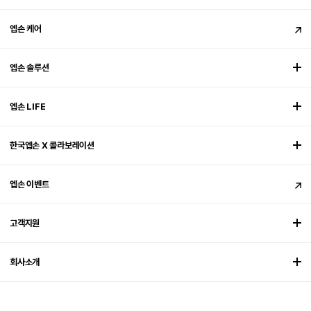
엡손 케어
엡손 솔루션
엡손 LIFE
한국엡손 X 콜라보레이션
엡손 이벤트
고객지원
회사소개