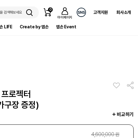
0
고객지원
회사소개
을 검색해보세요
마이페이지
손 LIFE
Create by 엡손
엡손 Event
점 프로젝터
(가구장 증정)
비교하기
4,600,000
원