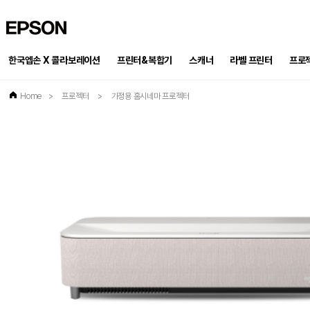
EPSON
한국엡손 X 콜라보레이션
프린터&복합기
스캐너
프로
라벨 프린터
Home
>
프로젝터
>
가정용 홈시네마 프로젝터