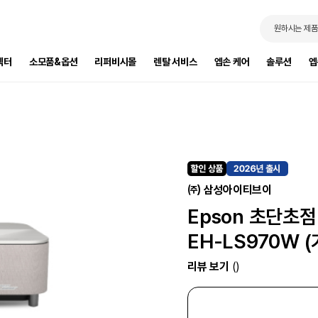
원하시는 제품
젝터
소모품&옵션
리퍼비시몰
렌탈 서비스
엡손 케어
솔루션
엡
㈜ 삼성아이티브이
Epson 초단초
EH-LS970W 
리뷰 보기
()