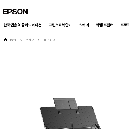
EPSON
한국엡손 X 콜라보레이션
프린터&복합기
스캐너
프로
라벨 프린터
Home
>
스캐너
>
북 스캐너