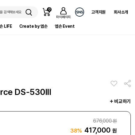
0
고객지원
회사소개
을 검색해보세요
마이페이지
손 LIFE
Create by 엡손
엡손 Event
ce DS-530III
비교하기
676,000
원
417,000
원
38%