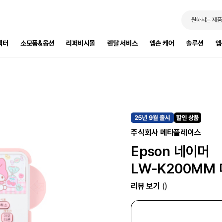
원하시는 제품
젝터
소모품&옵션
리퍼비시몰
렌탈 서비스
엡손 케어
솔루션
엡
주식회사 메타플레이스
Epson 네이머
LW-K200MM
리뷰 보기
()