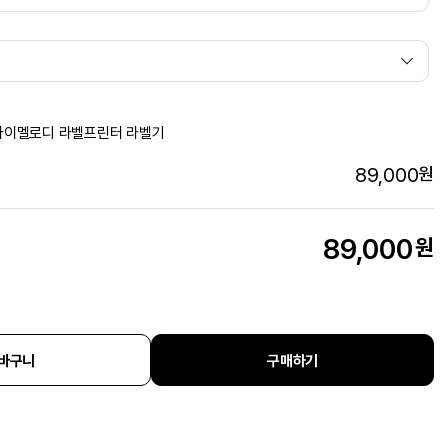
M 마이멜로디 라벨프린터 라벨기
89,000
원
89,000
원
바구니
구매하기