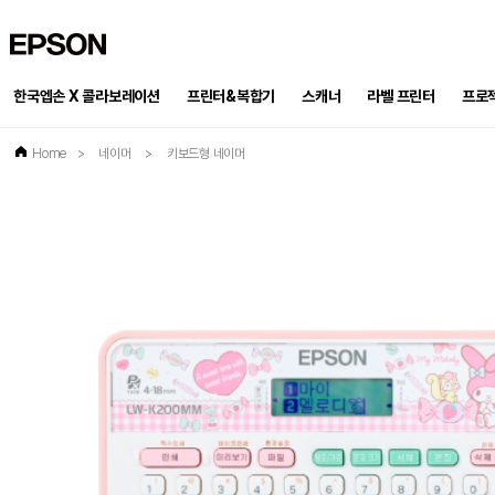
EPSON
한국엡손 X 콜라보레이션
프린터&복합기
스캐너
프로
라벨 프린터
Home
>
네이머
>
키보드형 네이머