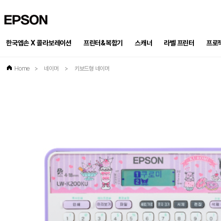
EPSON
한국엡손 X 콜라보레이션
프린터&복합기
스캐너
프로
라벨 프린터
Home
>
네이머
>
키보드형 네이머