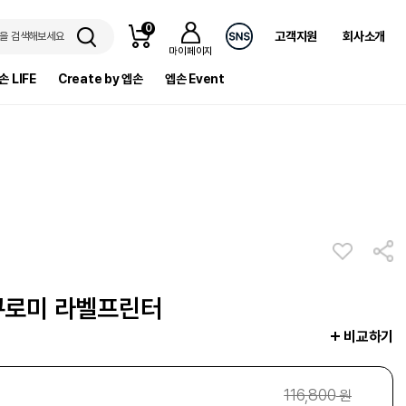
0
고객지원
회사소개
을 검색해보세요
마이페이지
손 LIFE
Create by 엡손
엡손 Event
 쿠로미 라벨프린터
비교하기
116,800
원