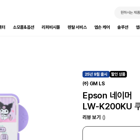
원하시는 제품
젝터
소모품&옵션
리퍼비시몰
렌탈 서비스
엡손 케어
솔루션
엡
㈜ GM LS
Epson 네이머
LW-K200KU
리뷰 보기
()