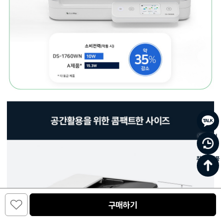
바로문의
최근 본 상품
0
구매하기
카테고리
주문/배송
홈
장바구니
마이페이지