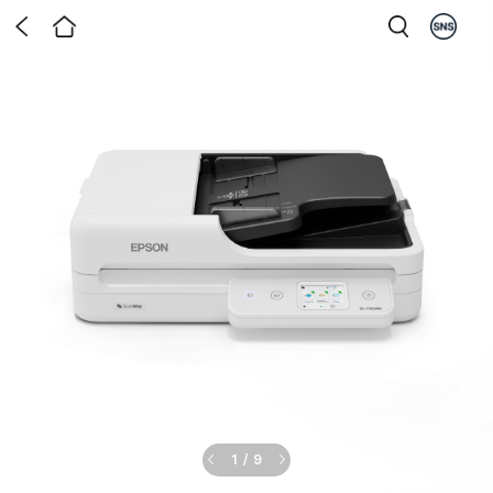
1
/
9