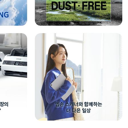
시장의
엡손 스캐너와 함께하는
"
더 나은 일상