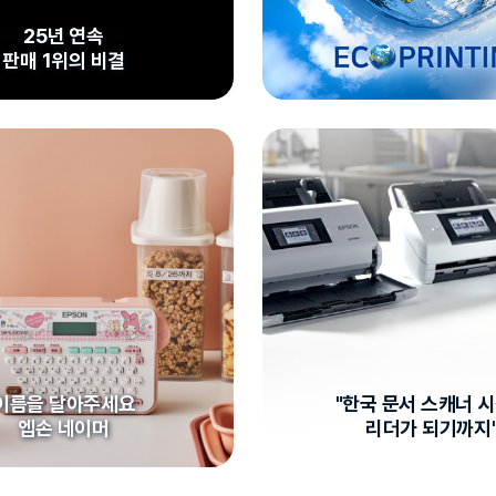
25년 연속
판매 1위의 비결
이름을 달아주세요
"한국 문서 스캐너 
엡손 네이머
리더가 되기까지