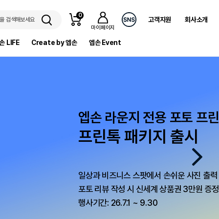
0
고객지원
회사소개
을 검색해보세요
마이페이지
손 LIFE
Create by 엡손
엡손 Event