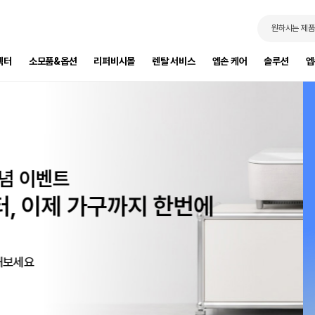
원하시는 제품
젝터
소모품&옵션
리퍼비시몰
렌탈 서비스
엡손 케어
솔루션
엡
프린터 패키지
트
세요!
제 가구까지 한번에
성도를 높여보세요.
력 서비스를 제공합니다.
요!
증정