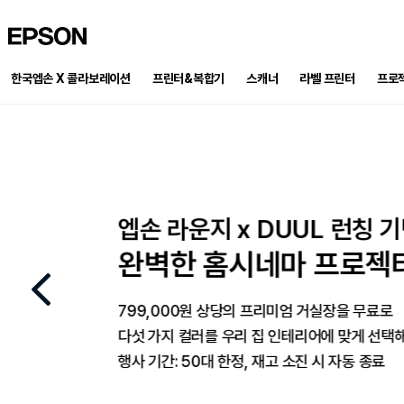
EPSON
한국엡손 X 콜라보레이션
프린터&복합기
스캐너
프로
라벨 프린터
PRECISION FORCE 패키지 재입고!
엡손 라운지 전용 포토 
프로젝터로 만든 홈시네마
엡손 라운지 x DUUL 런칭 기념 이벤
By Epson X Milwaukee
프린톡 패키지 출시
포토 리뷰 남기고 상품권 받아가
완벽한 홈시네마 프로젝터, 이
작업을 완성하는 두가지 기준 PRECISION FORCE
엡손 라벨프린터의 정밀함과 밀워키의 힘으로 현장 작업의 완
프로젝터 구매 후 달라진 우리 집 일상의 순간,
799,000원 상당의 프리미엄 거실장을 무료로
일상과 비즈니스 스팟에서 손쉬운 사진 출
한정수량, 최대 31% 할인 판매 중
생생한 사진과 글을 남기고 최대 50만원 상품권까지 챙겨가세
다섯 가지 컬러를 우리 집 인테리어에 맞게 선택해보세요
포토 리뷰 작성 시 신세계 상품권 3만원 
이벤트 기간 : 2026-08-01 ~ 2026-09-30
행사 기간: 50대 한정, 재고 소진 시 자동 종료
행사기간: 26.7.1 ~ 9.30
행사기간: 8.2 ~ 재고소진까지