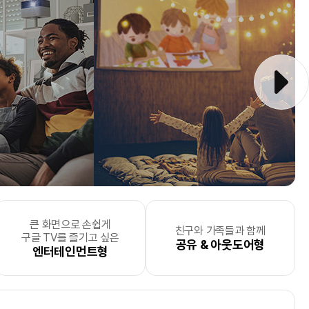
큰 화면으로 손쉽게
중한 순간과
요한
더 효율적으로 에너지를
텍스트 위주의
차별화된
포토서비스
비즈니스 라이프에 효율성을
를
사무실
모바일프린팅을 원하는
, 자산관리, 서류분류로
친구와 가족들과 함께
모바일 프린팅
을
구글 TV를 즐기고 싶은
 싶으신 분
문 기업
하고 싶으신 분
소량 출력형
제공하는 사업자
업무효율성을 높이고 싶으신 분
더하고 싶으신 분
미니멀 라이프 추구형
공유 & 아웃도어형
원하는 사업자
엔터테인먼트형