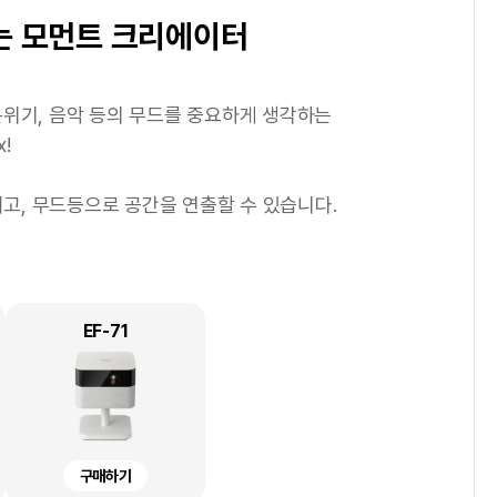
1
/
4
거움 추구형
및 스타트업 기업
는 모먼트 크리에이터
 싶으신 분
분 좋은 정리정돈을
출력을 하고
 불규칙하게 발생하여
에서 손쉽게 사진을 출력하고
빠른 출력 속도를 보유한 프린터가 적합합니다.
화하여 나만의 전자 문서 보관함을 만들어 보세요!
분위기, 음악 등의 무드를 중요하게 생각하는
빠른 출
을 더욱 귀엽고 깔끔하게 정리해보세요.
스페셜한 종이를 통해 나만의 굿즈도 만드는 라이프
 유ㆍ무선 네트워크 지원을 통해 비즈니스의 생산성을 높여
등의 기능으로 보다 선명하게 스캔이 가능하며
!
검색 가능한
터 이유식 관리까지 다양한 용도로 활용할 수 있어요.
.
포토 & 그래픽 출력물의 만족도를 높일 수 있습니다.
높이고, 무드등으로 공간을 연출할 수 있습니다.
짜를 적어 신선함을 유지할 수 있도록 도와주고
플리케이션으로 새로운 즐거움을 경험할 수 있습니다.
줄일 수 있습니다.
 정리정돈의 즐거움까지 더해줍니다!
L6550
DS-C490
L8160
EF-71
WF-C5390
L8180
EM-C800
SGR12MB-PX
SGR12NB-PX
구매하기
구매하기
구매하기
구매하기
구매하기
구매하기
렌탈하기