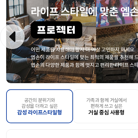
라이프 스타일에 맞춘
엡손
프로젝터
어떤 제품을 사용해야 할지 더 이상 고민하지 마세요.
엡손이 라이프 스타일에 맞는 최적의 제품을
추천해 
엡손의 다양한 제품과 함께 멋지고
편리한 라이프 스타
문서출력 위주의
공간의 분위기와
문서 및 다양한 사이즈
가족과 함께 거실에서
복잡한 주방
마음껏 포토출력
, 바라보기만 해도 기분좋은
좁은 공간에서 간편하게
을 하고싶은
컬러 출력은 선택사항인
우리 아이방
, 아이방
시간은
언제
감성을 더하고 싶은
소규모 사업자
출력이 필요한
편하게 쓰고 싶은
정리정돈을 원하시는 분
즐거움 추구형
스캔하고 싶으신 분
고사양 출력형
깔끔하게 꾸미고 
가
e
및
감성 라이프스타일형
스타트업 기업
중소형 사업자
거실 중심 사용형