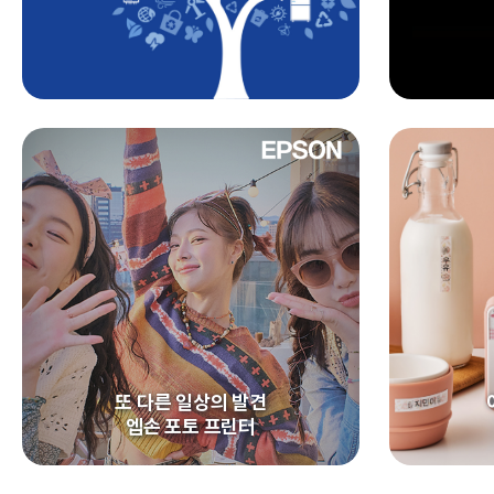
또 다른 일상의 발견
엡손 포토 프린터