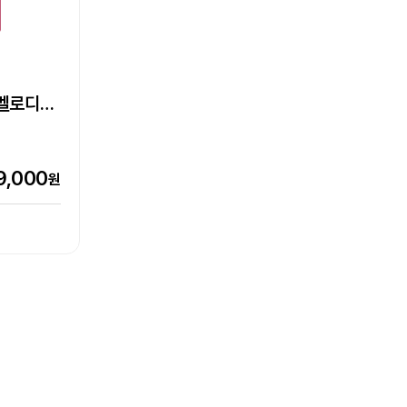
S-530II
박,
Epson Perfection V39II
Epson 네이머
라벨프린터
이멜로디
0W,
LW-C410 라벨프린터
초단초점
기
상품
상품
엡손케어 1년 포함 패키지 상품
추가 구성품 포함 패키지 상품
0,000
원
7,000
9,000
7,500
151,000
90,800
원
원
원
원
원
151,000원
116,000원
0%
21%
비교하기
비교하기
터