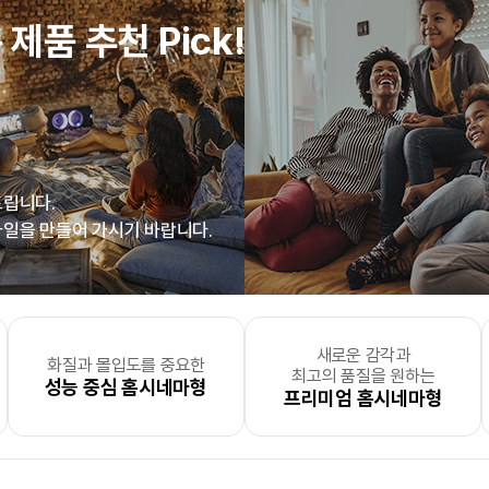
 제품 추천 Pick!
드립니다.
일을 만들어 가시기 바랍니다.
새로운 감각과
을 개성있고
 없지만 하고 싶은 건 많고
든지 편리하게 출력
화질과 몰입도를 중요한
맘껏 출력하고 싶은
세탁실
직원수 100명 이상의
, 더 실용적으로 세탁물을
사진, 필름, 그림과 같은 소
맘껏 출력하고 싶은
대량 출력이 필
거실
, 
최고의 품질을 원하는
싶으신 분
능한
북 스터디에 진심
무인출력소
성능 중심 홈시네마형
PC & 스마트 기기형
인 분
중견기업 및 대기업
구분하고 싶으신 분
새로운 공간을 온전히 즐기고
PC 사용형
인쇄소 및 출력 전
절감
프리미엄 홈시네마형