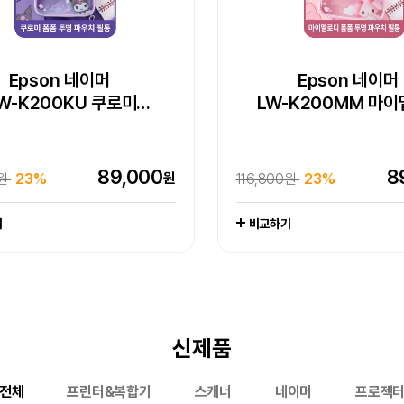
 WorkForce DS-785W
Pick] 엡손 라이프스튜디오
pson EcoTank Pro
Epson 네이머
Epson 네이머
Epson WorkForce D
15대 한정 완판 임
Epson 네이머
Epson 네이머
W-H200RK 리락쿠마
W-K200KU 쿠로미
팩스 복합기 L15150
빔프로젝터 (EF-72)
LW-K200PK 핑크 
LW-K200MM 마
엡손 정품 EH-LS80
라벨프린터
라벨프린터
150인치 4K 레이저 
라벨프린터 라벨
엡손케어 1년 포함 패키지 상품
엡손케어 1년 포함 패키지 상품
추가 구성품 포함 패키지 상품
-
엡손케어 1년 포함 패키지 
추가 구성품 포함 패키지 
-
1,649,000
2,79
빔프로젝터
원
000원
0%
3,800,000원
26%
1,044,000
519,000
88,600
89,000
44
8
7
원
원
원
원
0원
000원
00원
원
20%
23%
23%
1%
116,800원
545,000원
97,000원
20%
23%
17%
비교하기
기
기
기
기
비교하기
비교하기
비교하기
신제품
전체
프린터&복합기
스캐너
네이머
프로젝