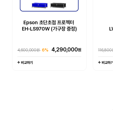
Epson WorkForce DS-530III
Epson 초단초점 프로젝터
Epson 초단초점 프로젝터
Epson EcoTank
Epson 네이머
Epson
[잇섭 
E
EH-LS970W (가구장 증정)
EH-LS970W (가구장 증정)
LW-K200DA 곰돌이 푸
포토 복합기 L8180
L
L
라벨프린터
엡손케어 1년 포함 패키지 상품
엡손케어 1년 포함 패키지 상품
추가 구성품 포함 패키지 상품
-
4,290,000
원
4,600,000원
6%
1,649,
4,290,000
704,000
102,800
417,000
원
원
원
원
4,600,000원
704,000원
676,000원
128,000원
19%
0%
38%
6%
116,80
1,065,
679,0
111,000
비교하기
비교하기
비교하기
비교하기
비교하기
비교하
비교하
비교하
비교하