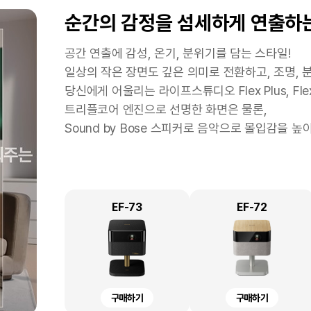
마음껏 포토출력을 하고 싶은 즐
문서출력 위주의 소규모 사업자 
좁은 공간에서 간편하게
복잡한 주방, 바라보기만 해도
순간의 감정을 섬세하게 연출하
스캔하고
기
원하시는 분
인생 여행을 위해 여권을 준비하는데 간단히 셀프 
스타트업 및 소규모 사업자의 경우 출력의 니즈가
책상 위 다양한 전자기기로 공간이 협소해도 OK!
공간 연출에 감성, 온기, 분위기를 담는 스타일!
학교 숙제로 가족 사진을 당장 가져가야 하는 상황
프린터가 꼭 필요한 경우라면 넉넉한 잉크 용량과 
협소한 공간에서도 프린트물, 유인물을 손쉽게 전자
일상의 작은 장면도 깊은 의미로 전환하고, 조명, 
LW-K200DA <곰돌이 푸> 네이머로 주방 공간
내가 좋아하는 스타의 모습을 포토카드로 만들고 
력속도, 높은 출력 품질, ADF, 대용량 급지함,
엡손의 텍스트 향상, 색상 제거, 가장자리 보정 
당신에게 어울리는 라이프스튜디오 Flex Plus, Flex
귀여운 곰돌이 푸 캐릭터를 출력하여 냉장고 정리부
줍니다.
PDF로 원하는 텍스트를 손쉽게 찾아볼 수 있습니다
트리플코어 엔진으로 선명한 화면은 물론,
다양한 잉크 컬러 구성과 포토용 잉크를 사용하여 
Sound by Bose 스피커로 음악으로 몰입감을 
냉장고 속 반찬통을 구분하거나, 이유식의 만든 날
우수한 출력 품질뿐만 아니라 엡손만의 기능 및 어
비슷한 식재료를 체계적으로 구분해 주방의 혼란을 
바라보기만 해도 미소가 지어지는 귀여운 디자인은
L6460
DS-C330
L8050
EF-73
L6490
DS-C320W
L18050
EF-72
LW-K200DA
ST12K-PX
구매하기
구매하기
구매하기
구매하기
구매하기
구매하기
구매하기
구매하기