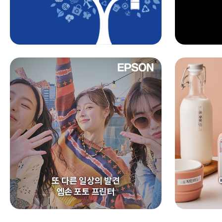
또 다른 일상의 발견
엡손 포토 프린터