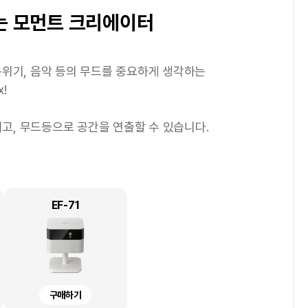
1
/
4
거움 추구형
및 스타트업 기업
는 모먼트 크리에이터
 싶으신 분
분 좋은 정리정돈을
출력을 하고
 불규칙하게 발생하여
에서 손쉽게 사진을 출력하고
빠른 출력 속도를 보유한 프린터가 적합합니다.
화하여 나만의 전자 문서 보관함을 만들어 보세요!
분위기, 음악 등의 무드를 중요하게 생각하는
빠른 출
을 더욱 귀엽고 깔끔하게 정리해보세요.
스페셜한 종이를 통해 나만의 굿즈도 만드는 라이프
 유ㆍ무선 네트워크 지원을 통해 비즈니스의 생산성을 높여
등의 기능으로 보다 선명하게 스캔이 가능하며
!
검색 가능한
터 이유식 관리까지 다양한 용도로 활용할 수 있어요.
.
포토 & 그래픽 출력물의 만족도를 높일 수 있습니다.
높이고, 무드등으로 공간을 연출할 수 있습니다.
짜를 적어 신선함을 유지할 수 있도록 도와주고
플리케이션으로 새로운 즐거움을 경험할 수 있습니다.
줄일 수 있습니다.
 정리정돈의 즐거움까지 더해줍니다!
L6550
DS-C490
L8160
EF-71
WF-C5390
L8180
EM-C800
SGR12MB-PX
SGR12NB-PX
구매하기
구매하기
구매하기
구매하기
구매하기
구매하기
렌탈하기