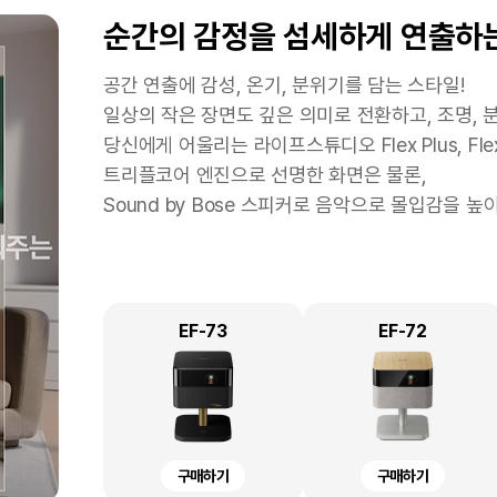
마음껏 포토출력을 하고 싶은 즐
문서출력 위주의 소규모 사업자 
좁은 공간에서 간편하게
복잡한 주방, 바라보기만 해도
순간의 감정을 섬세하게 연출하
스캔하고
기
원하시는 분
인생 여행을 위해 여권을 준비하는데 간단히 셀프 
스타트업 및 소규모 사업자의 경우 출력의 니즈가
책상 위 다양한 전자기기로 공간이 협소해도 OK!
공간 연출에 감성, 온기, 분위기를 담는 스타일!
학교 숙제로 가족 사진을 당장 가져가야 하는 상황
프린터가 꼭 필요한 경우라면 넉넉한 잉크 용량과 
협소한 공간에서도 프린트물, 유인물을 손쉽게 전자
일상의 작은 장면도 깊은 의미로 전환하고, 조명, 
LW-K200DA <곰돌이 푸> 네이머로 주방 공간
내가 좋아하는 스타의 모습을 포토카드로 만들고 
력속도, 높은 출력 품질, ADF, 대용량 급지함,
엡손의 텍스트 향상, 색상 제거, 가장자리 보정 
당신에게 어울리는 라이프스튜디오 Flex Plus, Flex
귀여운 곰돌이 푸 캐릭터를 출력하여 냉장고 정리부
줍니다.
PDF로 원하는 텍스트를 손쉽게 찾아볼 수 있습니다
트리플코어 엔진으로 선명한 화면은 물론,
다양한 잉크 컬러 구성과 포토용 잉크를 사용하여 
Sound by Bose 스피커로 음악으로 몰입감을 
냉장고 속 반찬통을 구분하거나, 이유식의 만든 날
우수한 출력 품질뿐만 아니라 엡손만의 기능 및 어
비슷한 식재료를 체계적으로 구분해 주방의 혼란을 
바라보기만 해도 미소가 지어지는 귀여운 디자인은
L6460
DS-C330
L8050
EF-73
L6490
DS-C320W
L18050
EF-72
LW-K200DA
ST12K-PX
구매하기
구매하기
구매하기
구매하기
구매하기
구매하기
구매하기
구매하기