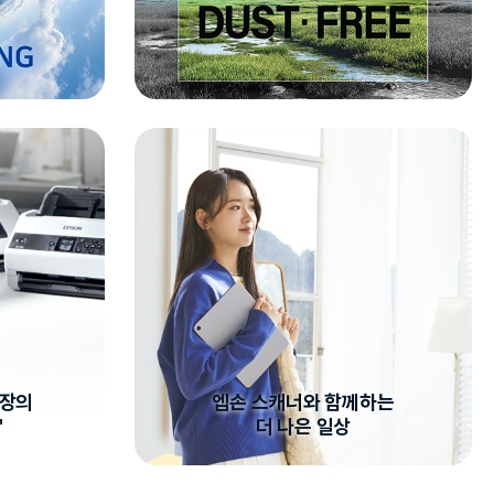
시장의
엡손 스캐너와 함께하는
"
더 나은 일상