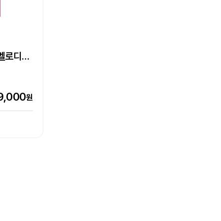
S-530II
박,
Epson Perfection V39II
Epson 네이머
라벨프린터
이멜로디
0W,
LW-C410 라벨프린터
초단초점
기
상품
상품
엡손케어 1년 포함 패키지 상품
추가 구성품 포함 패키지 상품
0,000
 5만원
원
7,000
9,000
7,500
151,000
90,800
원
원
원
원
원
151,000원
116,000원
0%
21%
비교하기
비교하기
터