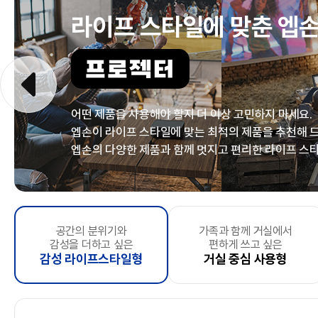
라이프 스타일에 맞춘
엡손
프로젝터
어떤 제품을 사용해야 할지 더 이상 고민하지 마세요.
엡손이 라이프 스타일에 맞는 최적의 제품을
추천해 
엡손의 다양한 제품과 함께 멋지고
편리한 라이프 스타
문서출력 위주의
공간의 분위기와
문서 및 다양한 사이즈
가족과 함께 거실에서
복잡한 주방
마음껏 포토출력
, 바라보기만 해도 기분좋은
좁은 공간에서 간편하게
을 하고싶은
컬러 출력은 선택사항인
우리 아이방
, 아이방
시간은
언제
감성을 더하고 싶은
소규모 사업자
출력이 필요한
편하게 쓰고 싶은
정리정돈을 원하시는 분
즐거움 추구형
스캔하고 싶으신 분
고사양 출력형
깔끔하게 꾸미고 
가
e
및
감성 라이프스타일형
스타트업 기업
중소형 사업자
거실 중심 사용형