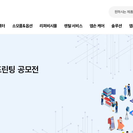
원하시는 제품
젝터
소모품&옵션
리퍼비시몰
렌탈 서비스
엡손 케어
솔루션
엡
프린팅 공모전
트
세요!
제 가구까지 한번에
성도를 높여보세요.
다.
요!