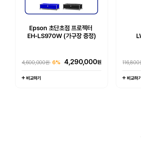
Epson WorkForce DS-530III
Epson 초단초점 프로젝터
Epson 초단초점 프로젝터
Epson EcoTank
Epson 네이머
Epson
[잇섭 
E
EH-LS970W (가구장 증정)
EH-LS970W (가구장 증정)
LW-K200DA 곰돌이 푸
포토 복합기 L8180
L
L
라벨프린터
엡손케어 1년 포함 패키지 상품
엡손케어 1년 포함 패키지 상품
추가 구성품 포함 패키지 상품
-
4,290,000
원
4,600,000원
6%
1,649,
4,290,000
704,000
102,800
417,000
원
원
원
원
4,600,000원
704,000원
676,000원
128,000원
19%
0%
38%
6%
116,80
1,065,
679,0
111,000
비교하기
비교하기
비교하기
비교하기
비교하기
비교하
비교하
비교하
비교하