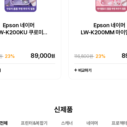
 WorkForce DS-785W
Pick] 엡손 라이프스튜디오
pson EcoTank Pro
Epson 네이머
Epson 네이머
Epson WorkForce D
30대 한정 완판 임
Epson 네이머
Epson 네이머
W-H200RK 리락쿠마
W-K200KU 쿠로미
팩스 복합기 L15150
빔프로젝터 (EF-72)
LW-K200PK 핑크 
LW-K200MM 마
엡손 정품 EH-LS80
라벨프린터
라벨프린터
150인치 4K 레이저 
라벨프린터 라벨
엡손케어 1년 포함 패키지 상품
엡손케어 1년 포함 패키지 상품
추가 구성품 포함 패키지 상품
-
엡손케어 1년 포함 패키지 
추가 구성품 포함 패키지 
-
1,649,000
2,79
빔프로젝터, 포토리뷰
원
000원
0%
3,800,000원
26%
1,044,000
519,000
88,600
89,000
44
8
7
원
원
원
원
0원
000원
00원
원
20%
23%
23%
1%
116,800원
545,000원
97,000원
20%
23%
17%
비교하기
기
기
기
기
비교하기
비교하기
비교하기
신제품
전체
프린터&복합기
스캐너
네이머
프로젝