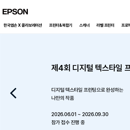
EPSON
한국엡손 X 콜라보레이션
프린터&복합기
스캐너
프로
라벨 프린터
PRECISION FORCE 패키지 재입고!
제4회 디지털 텍스타일 
엡손 라운지 전용 포토 프린터 패키지
프로젝터로 만든 홈시네마
엡손 라운지 x DUUL 런칭 기념 이벤
By Epson X Milwaukee
프린톡 패키지 출시
포토 리뷰 남기고 상품권 받아가
완벽한 홈시네마 프로젝터, 이
디지털 텍스타일 프린팅으로 완성하는
작업을 완성하는 두가지 기준 PRECISION FORCE
나만의 작품
엡손 라벨프린터의 정밀함과 밀워키의 힘으로 현장 작업의 완
프로젝터 구매 후 달라진 우리 집 일상의 순간,
799,000원 상당의 프리미엄 거실장을 무료로
일상과 비즈니스 스팟에서 손쉬운 사진 출력 서비스를 제공합니
한정수량, 최대 31% 할인 판매 중
생생한 사진과 글을 남기고 최대 50만원 상품권까지 챙겨가세
다섯 가지 컬러를 우리 집 인테리어에 맞게 선택해보세요
포토 리뷰 작성 시 신세계 상품권 3만원 증정
2026.06.01 ~ 2026.09.30
이벤트 기간 : 2026-08-01 ~ 2026-09-30
행사 기간: 50대 한정, 재고 소진 시 자동 종료
행사기간: 26.7.1 ~ 9.30
참가 접수 진행 중
행사기간: 8.2 ~ 재고소진까지