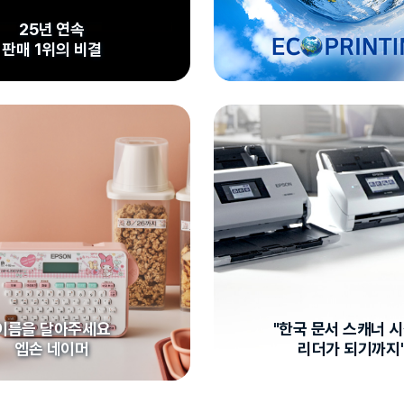
25년 연속
판매 1위의 비결
이름을 달아주세요
"한국 문서 스캐너 
엡손 네이머
리더가 되기까지