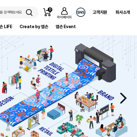
0
고객지원
회사소개
을 검색해보세요
마이페이지
손 LIFE
Create by 엡손
엡손 Event