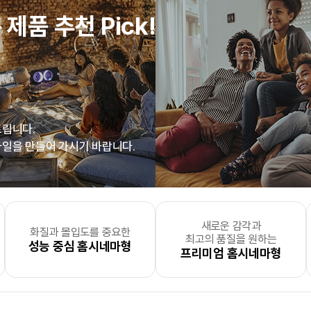
 제품 추천 Pick!
드립니다.
일을 만들어 가시기 바랍니다.
새로운 감각과
을 개성있고
 없지만 하고 싶은 건 많고
든지 편리하게 출력
화질과 몰입도를 중요한
맘껏 출력하고 싶은
세탁실
직원수 100명 이상의
, 더 실용적으로 세탁물을
사진, 필름, 그림과 같은 소
맘껏 출력하고 싶은
대량 출력이 필
거실
, 
최고의 품질을 원하는
싶으신 분
능한
북 스터디에 진심
무인출력소
성능 중심 홈시네마형
PC & 스마트 기기형
인 분
중견기업 및 대기업
구분하고 싶으신 분
새로운 공간을 온전히 즐기고
PC 사용형
인쇄소 및 출력 전
절감
프리미엄 홈시네마형