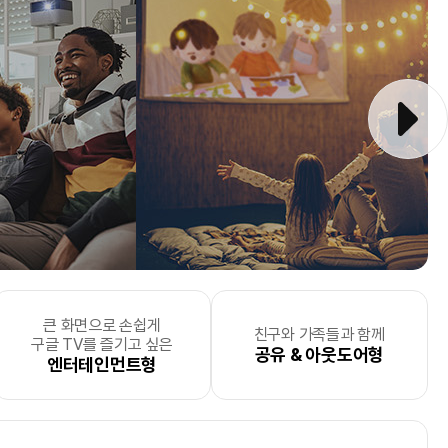
큰 화면으로 손쉽게
중한 순간과
요한
더 효율적으로 에너지를
텍스트 위주의
차별화된
포토서비스
비즈니스 라이프에 효율성을
를
사무실
모바일프린팅을 원하는
, 자산관리, 서류분류로
친구와 가족들과 함께
모바일 프린팅
을
구글 TV를 즐기고 싶은
 싶으신 분
문 기업
하고 싶으신 분
소량 출력형
제공하는 사업자
업무효율성을 높이고 싶으신 분
더하고 싶으신 분
미니멀 라이프 추구형
공유 & 아웃도어형
원하는 사업자
엔터테인먼트형