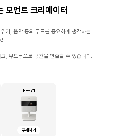
1
/
4
거움 추구형
및 스타트업 기업
는 모먼트 크리에이터
 싶으신 분
분 좋은 정리정돈을
출력을 하고
 불규칙하게 발생하여
에서 손쉽게 사진을 출력하고
빠른 출력 속도를 보유한 프린터가 적합합니다.
화하여 나만의 전자 문서 보관함을 만들어 보세요!
분위기, 음악 등의 무드를 중요하게 생각하는
빠른 출
을 더욱 귀엽고 깔끔하게 정리해보세요.
스페셜한 종이를 통해 나만의 굿즈도 만드는 라이프
 유ㆍ무선 네트워크 지원을 통해 비즈니스의 생산성을 높여
등의 기능으로 보다 선명하게 스캔이 가능하며
!
검색 가능한
터 이유식 관리까지 다양한 용도로 활용할 수 있어요.
.
포토 & 그래픽 출력물의 만족도를 높일 수 있습니다.
높이고, 무드등으로 공간을 연출할 수 있습니다.
짜를 적어 신선함을 유지할 수 있도록 도와주고
플리케이션으로 새로운 즐거움을 경험할 수 있습니다.
줄일 수 있습니다.
 정리정돈의 즐거움까지 더해줍니다!
L6550
DS-C490
L8160
EF-71
WF-C5390
L8180
EM-C800
SGR12MB-PX
SGR12NB-PX
구매하기
구매하기
구매하기
구매하기
구매하기
구매하기
렌탈하기