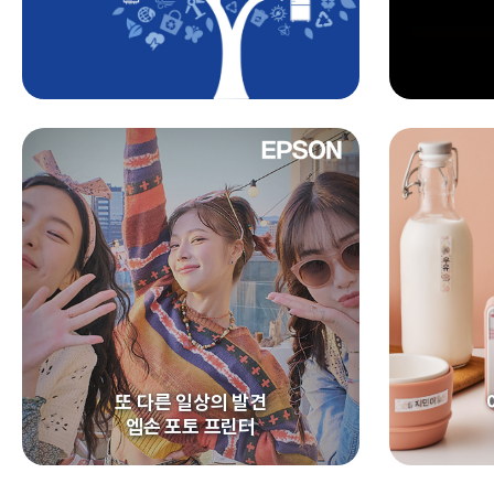
또 다른 일상의 발견
엡손 포토 프린터