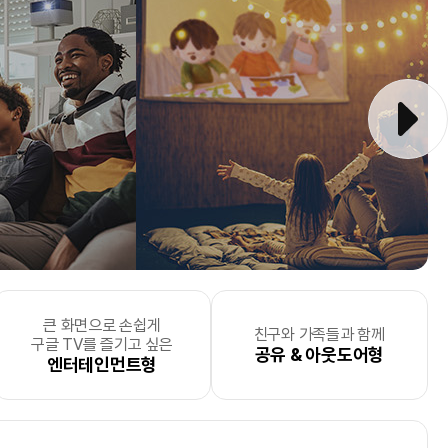
큰 화면으로 손쉽게
중한 순간과
요한
더 효율적으로 에너지를
텍스트 위주의
차별화된
포토서비스
비즈니스 라이프에 효율성을
를
사무실
모바일프린팅을 원하는
, 자산관리, 서류분류로
친구와 가족들과 함께
모바일 프린팅
을
구글 TV를 즐기고 싶은
 싶으신 분
문 기업
하고 싶으신 분
소량 출력형
제공하는 사업자
업무효율성을 높이고 싶으신 분
더하고 싶으신 분
미니멀 라이프 추구형
공유 & 아웃도어형
원하는 사업자
엔터테인먼트형