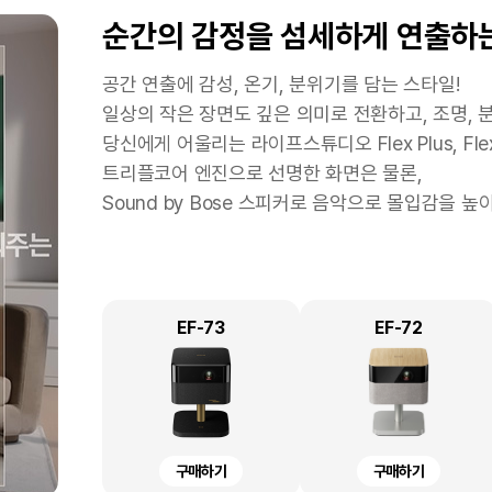
마음껏 포토출력을 하고 싶은 즐
문서출력 위주의 소규모 사업자 
좁은 공간에서 간편하게
복잡한 주방, 바라보기만 해도
순간의 감정을 섬세하게 연출하
스캔하고
기
원하시는 분
인생 여행을 위해 여권을 준비하는데 간단히 셀프 
스타트업 및 소규모 사업자의 경우 출력의 니즈가
책상 위 다양한 전자기기로 공간이 협소해도 OK!
공간 연출에 감성, 온기, 분위기를 담는 스타일!
학교 숙제로 가족 사진을 당장 가져가야 하는 상황
프린터가 꼭 필요한 경우라면 넉넉한 잉크 용량과 
협소한 공간에서도 프린트물, 유인물을 손쉽게 전자
일상의 작은 장면도 깊은 의미로 전환하고, 조명, 
LW-K200DA <곰돌이 푸> 네이머로 주방 공간
내가 좋아하는 스타의 모습을 포토카드로 만들고 
력속도, 높은 출력 품질, ADF, 대용량 급지함,
엡손의 텍스트 향상, 색상 제거, 가장자리 보정 
당신에게 어울리는 라이프스튜디오 Flex Plus, Flex
귀여운 곰돌이 푸 캐릭터를 출력하여 냉장고 정리부
줍니다.
PDF로 원하는 텍스트를 손쉽게 찾아볼 수 있습니다
트리플코어 엔진으로 선명한 화면은 물론,
다양한 잉크 컬러 구성과 포토용 잉크를 사용하여 
Sound by Bose 스피커로 음악으로 몰입감을 
냉장고 속 반찬통을 구분하거나, 이유식의 만든 날
우수한 출력 품질뿐만 아니라 엡손만의 기능 및 어
비슷한 식재료를 체계적으로 구분해 주방의 혼란을 
바라보기만 해도 미소가 지어지는 귀여운 디자인은
L6460
DS-C330
L8050
EF-73
L6490
DS-C320W
L18050
EF-72
LW-K200DA
ST12K-PX
구매하기
구매하기
구매하기
구매하기
구매하기
구매하기
구매하기
구매하기