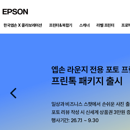
EPSON
한국엡손 X 콜라보레이션
프린터&복합기
스캐너
프로
라벨 프린터
PRECISION FORCE 패키지 재입고!
엡손 라운지 전용 포토 
프로젝터로 만든 홈시네마
엡손 라운지 x DUUL 런칭 기념 이벤
By Epson X Milwaukee
프린톡 패키지 출시
포토 리뷰 남기고 상품권 받아가
완벽한 홈시네마 프로젝터, 이
작업을 완성하는 두가지 기준 PRECISION FORCE
엡손 라벨프린터의 정밀함과 밀워키의 힘으로 현장 작업의 완
프로젝터 구매 후 달라진 우리 집 일상의 순간,
799,000원 상당의 프리미엄 거실장을 무료로
일상과 비즈니스 스팟에서 손쉬운 사진 출
한정수량, 최대 31% 할인 판매 중
생생한 사진과 글을 남기고 최대 50만원 상품권까지 챙겨가세
다섯 가지 컬러를 우리 집 인테리어에 맞게 선택해보세요
포토 리뷰 작성 시 신세계 상품권 3만원 
이벤트 기간 : 2026-08-01 ~ 2026-09-30
행사 기간: 50대 한정, 재고 소진 시 자동 종료
행사기간: 26.7.1 ~ 9.30
행사기간: 8.2 ~ 재고소진까지