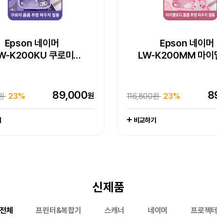
 WorkForce DS-785W
Pick] 엡손 라이프스튜디오
pson EcoTank Pro
Epson 네이머
Epson 네이머
Epson WorkForce D
15대 한정 완판 임
Epson 네이머
Epson 네이머
W-H200RK 리락쿠마
W-K200KU 쿠로미
팩스 복합기 L15150
빔프로젝터 (EF-72)
LW-K200PK 핑크 
LW-K200MM 마
엡손 정품 EH-LS80
라벨프린터
라벨프린터
150인치 4K 레이저 
라벨프린터 라벨
엡손케어 1년 포함 패키지 상품
엡손케어 1년 포함 패키지 상품
추가 구성품 포함 패키지 상품
-
엡손케어 1년 포함 패키지 
추가 구성품 포함 패키지 
-
1,649,000
2,79
빔프로젝터
원
000원
0%
3,800,000원
26%
1,044,000
519,000
88,600
89,000
44
8
7
원
원
원
원
0원
000원
00원
원
20%
23%
23%
1%
116,800원
545,000원
97,000원
20%
23%
17%
비교하기
기
기
기
기
비교하기
비교하기
비교하기
신제품
전체
프린터&복합기
스캐너
네이머
프로젝