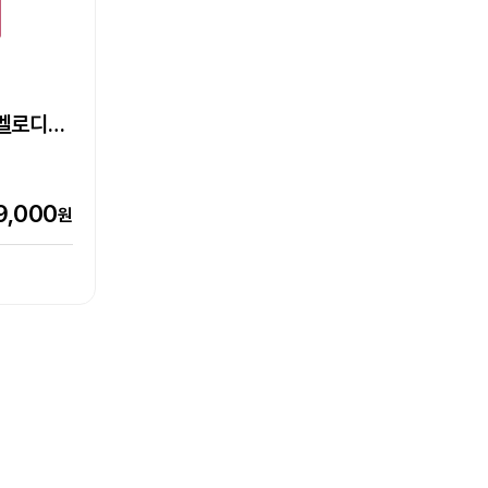
S-530II
박,
Epson Perfection V39II
Epson 네이머
라벨프린터
이멜로디
0W,
LW-C410 라벨프린터
초단초점
기
상품
상품
엡손케어 1년 포함 패키지 상품
추가 구성품 포함 패키지 상품
0,000
원
7,000
9,000
7,500
151,000
90,800
원
원
원
원
원
151,000원
116,000원
0%
21%
비교하기
비교하기
터