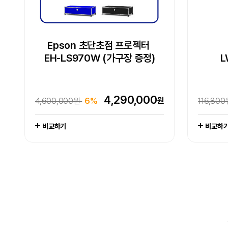
Epson WorkForce DS-530III
Epson 초단초점 프로젝터
Epson 초단초점 프로젝터
Epson EcoTank
Epson 네이머
Epson
[잇섭 
E
EH-LS970W (가구장 증정)
EH-LS970W (가구장 증정)
LW-K200DA 곰돌이 푸
포토 복합기 L8180
L
L
라벨프린터
엡손케어 1년 포함 패키지 상품
엡손케어 1년 포함 패키지 상품
추가 구성품 포함 패키지 상품
-
4,290,000
원
4,600,000원
6%
1,649,
4,290,000
704,000
102,800
417,000
원
원
원
원
4,600,000원
704,000원
676,000원
128,000원
19%
0%
38%
6%
116,80
1,065,
679,0
111,000
비교하기
비교하기
비교하기
비교하기
비교하기
비교하
비교하
비교하
비교하