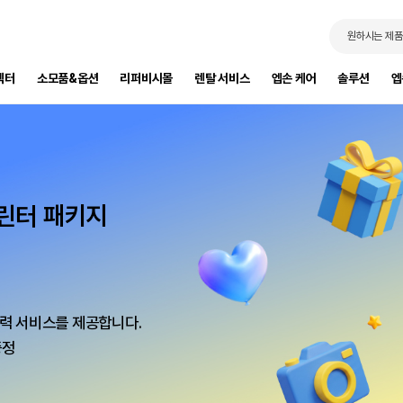
원하시는 제품
젝터
소모품&옵션
리퍼비시몰
렌탈 서비스
엡손 케어
솔루션
엡
프린터 패키지
트
세요!
제 가구까지 한번에
성도를 높여보세요.
력 서비스를 제공합니다.
요!
증정