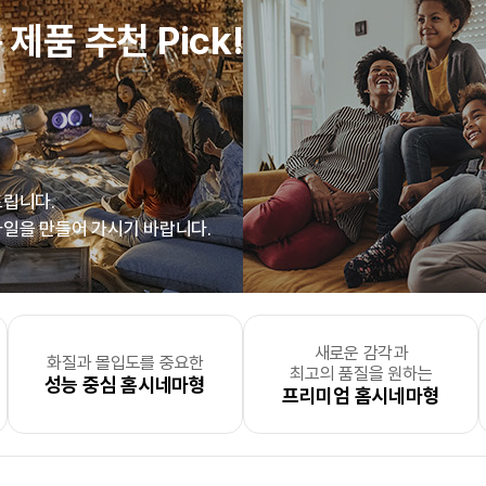
 제품 추천 Pick!
드립니다.
일을 만들어 가시기 바랍니다.
새로운 감각과
을 개성있고
 없지만 하고 싶은 건 많고
든지 편리하게 출력
화질과 몰입도를 중요한
맘껏 출력하고 싶은
세탁실
직원수 100명 이상의
, 더 실용적으로 세탁물을
사진, 필름, 그림과 같은 소
맘껏 출력하고 싶은
대량 출력이 필
거실
, 
최고의 품질을 원하는
싶으신 분
능한
북 스터디에 진심
무인출력소
성능 중심 홈시네마형
PC & 스마트 기기형
인 분
중견기업 및 대기업
구분하고 싶으신 분
새로운 공간을 온전히 즐기고
PC 사용형
인쇄소 및 출력 전
절감
프리미엄 홈시네마형