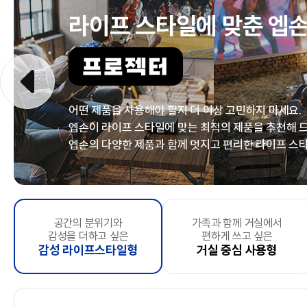
라이프 스타일에 맞춘
엡손
프로젝터
어떤 제품을 사용해야 할지 더 이상 고민하지 마세요.
엡손이 라이프 스타일에 맞는 최적의 제품을
추천해 
엡손의 다양한 제품과 함께 멋지고
편리한 라이프 스타
문서출력 위주의
공간의 분위기와
문서 및 다양한 사이즈
가족과 함께 거실에서
복잡한 주방
마음껏 포토출력
, 바라보기만 해도 기분좋은
좁은 공간에서 간편하게
을 하고싶은
컬러 출력은 선택사항인
우리 아이방
, 아이방
시간은
언제
감성을 더하고 싶은
소규모 사업자
출력이 필요한
편하게 쓰고 싶은
정리정돈을 원하시는 분
즐거움 추구형
스캔하고 싶으신 분
고사양 출력형
깔끔하게 꾸미고 
가
e
및
감성 라이프스타일형
스타트업 기업
중소형 사업자
거실 중심 사용형