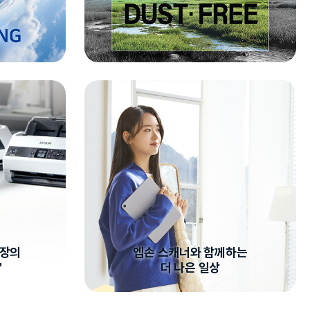
시장의
엡손 스캐너와 함께하는
"
더 나은 일상