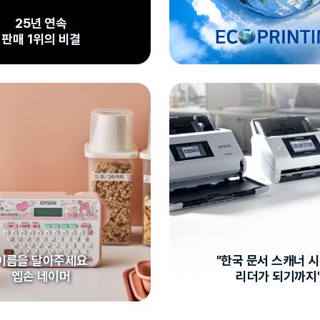
25년 연속
판매 1위의 비결
이름을 달아주세요
"한국 문서 스캐너 
엡손 네이머
리더가 되기까지