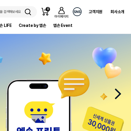
0
고객지원
회사소개
을 검색해보세요
마이페이지
손 LIFE
Create by 엡손
엡손 Event