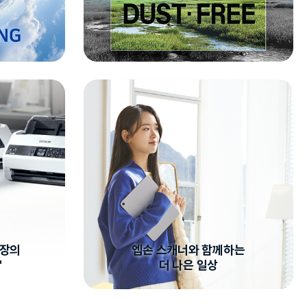
시장의
엡손 스캐너와 함께하는
"
더 나은 일상