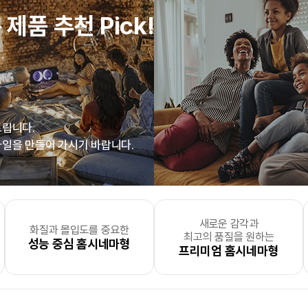
 제품 추천 Pick!
드립니다.
일을 만들어 가시기 바랍니다.
새로운 감각과
을 개성있고
 없지만 하고 싶은 건 많고
든지 편리하게 출력
화질과 몰입도를 중요한
맘껏 출력하고 싶은
세탁실
직원수 100명 이상의
, 더 실용적으로 세탁물을
사진, 필름, 그림과 같은 소
맘껏 출력하고 싶은
대량 출력이 필
거실
, 
최고의 품질을 원하는
싶으신 분
능한
북 스터디에 진심
무인출력소
성능 중심 홈시네마형
PC & 스마트 기기형
인 분
중견기업 및 대기업
구분하고 싶으신 분
새로운 공간을 온전히 즐기고
PC 사용형
인쇄소 및 출력 전
절감
프리미엄 홈시네마형