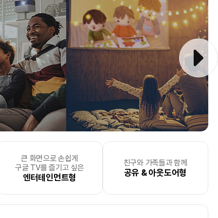
큰 화면으로 손쉽게
중한 순간과
요한
더 효율적으로 에너지를
텍스트 위주의
차별화된
포토서비스
비즈니스 라이프에 효율성을
를
사무실
모바일프린팅을 원하는
, 자산관리, 서류분류로
친구와 가족들과 함께
모바일 프린팅
을
구글 TV를 즐기고 싶은
 싶으신 분
문 기업
하고 싶으신 분
소량 출력형
제공하는 사업자
업무효율성을 높이고 싶으신 분
더하고 싶으신 분
미니멀 라이프 추구형
공유 & 아웃도어형
원하는 사업자
엔터테인먼트형