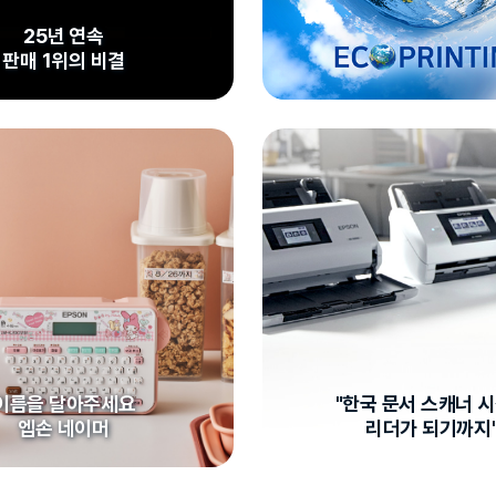
25년 연속
판매 1위의 비결
이름을 달아주세요
"한국 문서 스캐너 
엡손 네이머
리더가 되기까지