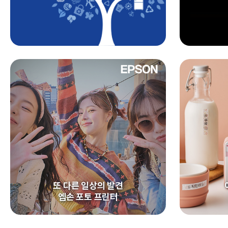
또 다른 일상의 발견
엡손 포토 프린터