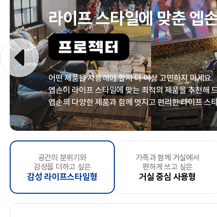
라이프 스타일에 맞춘
엡손
프로젝터
어떤 제품을 사용해야 할지 더 이상 고민하지 마세요.
엡손이 라이프 스타일에 맞는 최적의 제품을
추천해 
엡손의 다양한 제품과 함께 멋지고
편리한 라이프 스타
문서출력 위주의
공간의 분위기와
문서 및 다양한 사이즈
가족과 함께 거실에서
복잡한 주방
마음껏 포토출력
, 바라보기만 해도 기분좋은
좁은 공간에서 간편하게
을 하고싶은
컬러 출력은 선택사항인
우리 아이방
, 아이방
시간은
언제
감성을 더하고 싶은
소규모 사업자
출력이 필요한
편하게 쓰고 싶은
정리정돈을 원하시는 분
즐거움 추구형
스캔하고 싶으신 분
고사양 출력형
깔끔하게 꾸미고 
가
e
및
감성 라이프스타일형
스타트업 기업
중소형 사업자
거실 중심 사용형