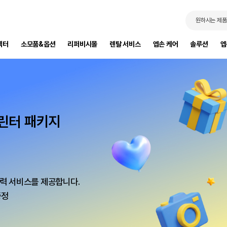
원하시는 제품
젝터
소모품&옵션
리퍼비시몰
렌탈 서비스
엡손 케어
솔루션
엡
프린터 패키지
트
세요!
제 가구까지 한번에
성도를 높여보세요.
력 서비스를 제공합니다.
요!
증정