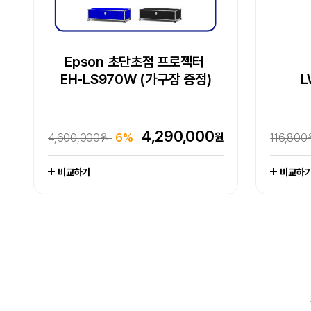
Epson WorkForce DS-530III
Epson 초단초점 프로젝터
Epson 초단초점 프로젝터
Epson EcoTank
Epson 네이머
Epson
[잇섭 
E
EH-LS970W (가구장 증정)
EH-LS970W (가구장 증정)
LW-K200DA 곰돌이 푸
포토 복합기 L8180
L
L
라벨프린터
엡손케어 1년 포함 패키지 상품
엡손케어 1년 포함 패키지 상품
추가 구성품 포함 패키지 상품
-
4,290,000
원
4,600,000원
6%
1,649,
4,290,000
704,000
102,800
417,000
원
원
원
원
4,600,000원
704,000원
676,000원
128,000원
19%
0%
38%
6%
116,80
1,065,
679,0
111,000
비교하기
비교하기
비교하기
비교하기
비교하기
비교하
비교하
비교하
비교하