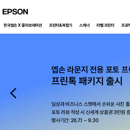
EPSON
한국엡손 X 콜라보레이션
프린터&복합기
스캐너
프로
라벨 프린터
PRECISION FORCE 패키지 재입고!
엡손 라운지 전용 포토 
프로젝터로 만든 홈시네마
엡손 라운지 x DUUL 런칭 기념 이벤
By Epson X Milwaukee
프린톡 패키지 출시
포토 리뷰 남기고 상품권 받아가
완벽한 홈시네마 프로젝터, 이
작업을 완성하는 두가지 기준 PRECISION FORCE
엡손 라벨프린터의 정밀함과 밀워키의 힘으로 현장 작업의 완
프로젝터 구매 후 달라진 우리 집 일상의 순간,
799,000원 상당의 프리미엄 거실장을 무료로
일상과 비즈니스 스팟에서 손쉬운 사진 출
한정수량, 최대 31% 할인 판매 중
생생한 사진과 글을 남기고 최대 50만원 상품권까지 챙겨가세
다섯 가지 컬러를 우리 집 인테리어에 맞게 선택해보세요
포토 리뷰 작성 시 신세계 상품권 3만원 
이벤트 기간 : 2026-08-01 ~ 2026-09-30
행사 기간: 50대 한정, 재고 소진 시 자동 종료
행사기간: 26.7.1 ~ 9.30
행사기간: 8.2 ~ 재고소진까지