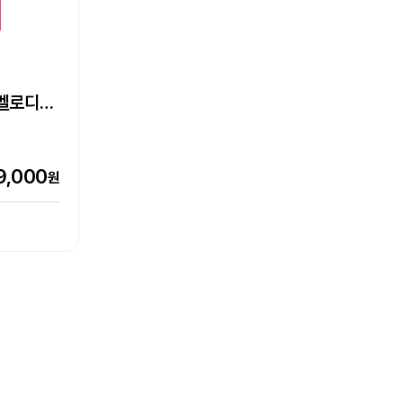
S-530II
박,
Epson Perfection V39II
Epson 네이머
라벨프린터
이멜로디
0W,
LW-C410 라벨프린터
초단초점
기
상품
상품
엡손케어 1년 포함 패키지 상품
추가 구성품 포함 패키지 상품
0,000
원
7,000
9,000
7,500
151,000
90,800
원
원
원
원
원
151,000원
116,000원
0%
21%
비교하기
비교하기
터