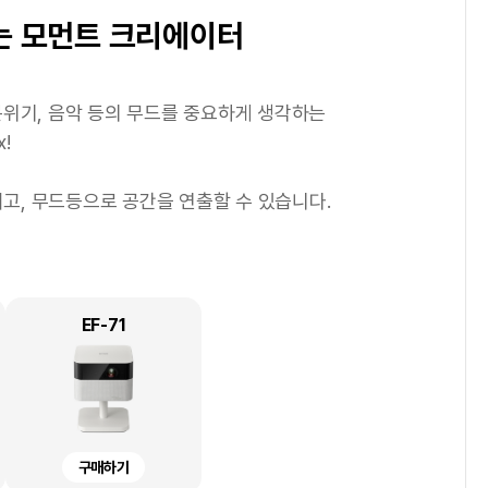
1
/
4
거움 추구형
및 스타트업 기업
는 모먼트 크리에이터
 싶으신 분
분 좋은 정리정돈을
출력을 하고
 불규칙하게 발생하여
에서 손쉽게 사진을 출력하고
빠른 출력 속도를 보유한 프린터가 적합합니다.
화하여 나만의 전자 문서 보관함을 만들어 보세요!
분위기, 음악 등의 무드를 중요하게 생각하는
빠른 출
을 더욱 귀엽고 깔끔하게 정리해보세요.
스페셜한 종이를 통해 나만의 굿즈도 만드는 라이프
 유ㆍ무선 네트워크 지원을 통해 비즈니스의 생산성을 높여
등의 기능으로 보다 선명하게 스캔이 가능하며
!
검색 가능한
터 이유식 관리까지 다양한 용도로 활용할 수 있어요.
.
포토 & 그래픽 출력물의 만족도를 높일 수 있습니다.
높이고, 무드등으로 공간을 연출할 수 있습니다.
짜를 적어 신선함을 유지할 수 있도록 도와주고
플리케이션으로 새로운 즐거움을 경험할 수 있습니다.
줄일 수 있습니다.
 정리정돈의 즐거움까지 더해줍니다!
L6550
DS-C490
L8160
EF-71
WF-C5390
L8180
EM-C800
SGR12MB-PX
SGR12NB-PX
구매하기
구매하기
구매하기
구매하기
구매하기
구매하기
렌탈하기