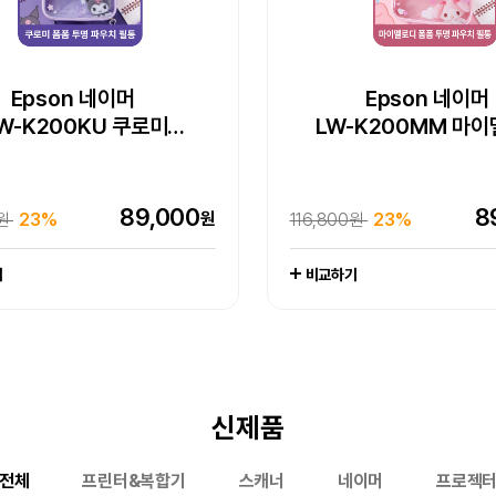
 WorkForce DS-785W
Pick] 엡손 라이프스튜디오
pson EcoTank Pro
Epson 네이머
Epson 네이머
Epson WorkForce D
15대 한정 완판 임
Epson 네이머
Epson 네이머
W-H200RK 리락쿠마
W-K200KU 쿠로미
팩스 복합기 L15150
빔프로젝터 (EF-72)
LW-K200PK 핑크 
LW-K200MM 마
엡손 정품 EH-LS80
라벨프린터
라벨프린터
150인치 4K 레이저 
라벨프린터 라벨
엡손케어 1년 포함 패키지 상품
엡손케어 1년 포함 패키지 상품
추가 구성품 포함 패키지 상품
-
엡손케어 1년 포함 패키지 
추가 구성품 포함 패키지 
-
1,649,000
2,79
빔프로젝터
원
000원
0%
3,800,000원
26%
1,044,000
519,000
88,600
89,000
44
8
7
원
원
원
원
0원
000원
00원
원
20%
23%
23%
1%
116,800원
545,000원
97,000원
20%
23%
17%
비교하기
기
기
기
기
비교하기
비교하기
비교하기
신제품
전체
프린터&복합기
스캐너
네이머
프로젝