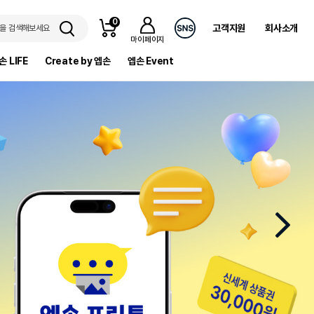
0
고객지원
회사소개
을 검색해보세요
마이페이지
손 LIFE
Create by 엡손
엡손 Event