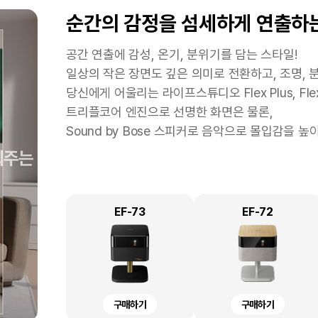
마음껏 포토출력을 하고 싶은 즐
문서출력 위주의 소규모 사업자 
좁은 공간에서 간편하게
복잡한 주방, 바라보기만 해도
순간의 감정을 섬세하게 연출하
스캔하고
기
원하시는 분
인생 여행을 위해 여권을 준비하는데 간단히 셀프 
스타트업 및 소규모 사업자의 경우 출력의 니즈가
책상 위 다양한 전자기기로 공간이 협소해도 OK!
공간 연출에 감성, 온기, 분위기를 담는 스타일!
학교 숙제로 가족 사진을 당장 가져가야 하는 상황
프린터가 꼭 필요한 경우라면 넉넉한 잉크 용량과 
협소한 공간에서도 프린트물, 유인물을 손쉽게 전자
일상의 작은 장면도 깊은 의미로 전환하고, 조명, 
LW-K200DA <곰돌이 푸> 네이머로 주방 공간
내가 좋아하는 스타의 모습을 포토카드로 만들고 
력속도, 높은 출력 품질, ADF, 대용량 급지함,
엡손의 텍스트 향상, 색상 제거, 가장자리 보정 
당신에게 어울리는 라이프스튜디오 Flex Plus, Flex
귀여운 곰돌이 푸 캐릭터를 출력하여 냉장고 정리부
줍니다.
PDF로 원하는 텍스트를 손쉽게 찾아볼 수 있습니다
트리플코어 엔진으로 선명한 화면은 물론,
다양한 잉크 컬러 구성과 포토용 잉크를 사용하여 
Sound by Bose 스피커로 음악으로 몰입감을 
냉장고 속 반찬통을 구분하거나, 이유식의 만든 날
우수한 출력 품질뿐만 아니라 엡손만의 기능 및 어
비슷한 식재료를 체계적으로 구분해 주방의 혼란을 
바라보기만 해도 미소가 지어지는 귀여운 디자인은
L6460
DS-C330
L8050
EF-73
L6490
DS-C320W
L18050
EF-72
LW-K200DA
ST12K-PX
구매하기
구매하기
구매하기
구매하기
구매하기
구매하기
구매하기
구매하기