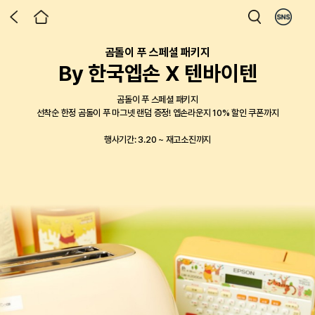
곰돌이 푸 스페셜 패키지
엡손 라운지 x DUUL 런칭 기념 이벤트
제4회 디지털 텍스타일 프린팅 공모전
엡손 라운지 전용 포토 프린터 패키지
엡손 라운지 홈 에듀 프로모션
프로젝터로 만든 홈시네마
Epson X Milwaukee
엡손 Dust-Free 렌탈
상품권 증정 & 첫 달 무료 이벤트
By 한국엡손 X 텐바이텐
한 홈시네마 프로젝터, 이제 가구까
ECISION FORCE 패키지 재입고!
토 리뷰 남기고 상품권 받아가세요!
Safa 3 in 1 코팅/제본기
프린톡 패키지 출시
디지털 텍스타일 프린팅으로 완성하는
지 한번에
상담만 받아도 상품권 증정,
나만의 작품
곰돌이 푸 스페셜 패키지
작업을 완성하는 두가지 기준 PRECISION FORCE
프로젝터 구매 후 달라진 우리 집 일상의 순간,
그림일기, 단어카드는 물론 사무실에서도 사용가능
AM-C & EM-C 시리즈 계약 시
선착순 한정 곰돌이 푸 마그넷 랜덤 증정!
엡손라운지 10% 할인 쿠폰까지
벨프린터의 정밀함과 밀워키의 힘으로 현장 작업의 완성도를 높여보세요.
일상과 비즈니스 스팟에서 손쉬운 사진 출력 서비스를 제공합니다.
생생한 사진과 글을 남기고 최대 50만원 상품권까지 챙겨가세요!
한정 수량 최
12% 할인에 증정품 이벤트까지
첫 달 렌탈료 무료 해택까지!
2026.06.01 ~ 2026.09.30
이벤트 기간 : 2026-08-01 ~ 2026-09-30
포토 리뷰 작성 시 신세계 상품권 3만원 증정
대 31% 할인 판매 중
799,000원 상당의 프리미엄 거실장을 무료로
참가 접수 진행 중
행사기간: 3.20 ~ 재고소진까지
행사기간: 26.7.1 ~ 9.30
다섯 가지 컬러를 우리 집 인테리어에 맞게 선택해보세요
선착순 50대 한정, 재고소진 시 자동 종료
행사기간: 재고 소진 시 자동 종료
행사 기간: 50대 한정, 재고 소진 시 자동 종료