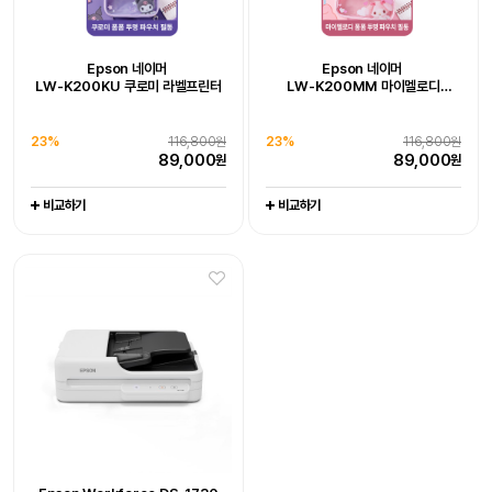
Epson 네이머
LW-K200DA 곰돌이 푸 라벨프린터
추가 구성품 포함 패키지 상품
Epson WorkForce DS-785W
Epson Workforce DS-1730
Epson 네이머
Epson 네이머
19%
128,000원
LW-K200KU 쿠로미 라벨프린터
LW-K200MM 마이멜로디
102,800
원
라벨프린터 라벨기
엡손케어 1년 포함 패키지 상품
엡손케어 1년 포함 패키지 상품
-
-
23%
679,000원
0%
539,000원
비교하기
23%
116,800원
23%
116,800원
519,000
539,000
원
원
89,000
89,000
원
원
비교하기
비교하기
비교하기
비교하기
Epson WorkForce DS-C330
Epson WorkForce DS-C490