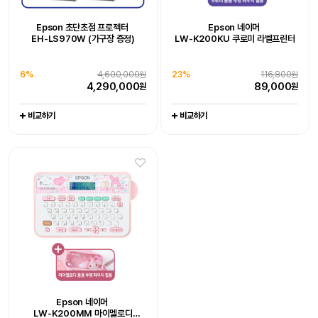
Epson WorkForce DS-530III
Epson WorkForce DS-785W
Epson 초단초점 프로젝터
Epson 네이머
Epson 초단초점 프로젝터
Epson EcoTank
Epson 네이머
[잇섭 Pick] 엡손 라이프스튜디오
Epson EcoTank Pro
Epson 네이머
EH-LS970W (가구장 증정)
LW-K200KU 쿠로미 라벨프린터
LW-K200DA 곰돌이 푸 라벨프린터
EH-LS970W (가구장 증정)
포토 복합기 L8180
LW-H200RK 리락쿠마 라벨프린터
빔프로젝터 (EF-72)
팩스 복합기 L15150
엡손케어 1년 포함 패키지 상품
엡손케어 1년 포함 패키지 상품
6%
-
4,600,000원
0%
-
1,649,000원
엡손케어 1년 포함 패키지 상품
추가 구성품 포함 패키지 상품
엡손케어 1년 포함 패키지 상품
추가 구성품 포함 패키지 상품
4,290,000
1,649,000
38%
676,000원
23%
679,000원
원
원
6%
4,600,000원
23%
116,800원
0%
19%
704,000원
128,000원
1%
20%
1,065,000원
111,000원
417,000
519,000
원
원
4,290,000
89,000
원
원
704,000
102,800
1,044,000
88,600
원
원
원
원
비교하기
비교하기
비교하기
비교하기
비교하기
비교하기
비교하기
비교하기
비교하기
30대 한정 완판 임박,
엡손 정품 EH-LS800W, 150인치
4K 레이저 초단초점 빔프로젝터,
26%
3,800,000원
포토리뷰 5만원
2,790,000
원
Epson Perfection V39II
Epson WorkForce DS-C490
Epson 네이머
Epson 네이머
Epson 네이머
비교하기
LW-K200MM 마이멜로디
LW-K200PK 핑크 라벨프린터
LW-C410 라벨프린터