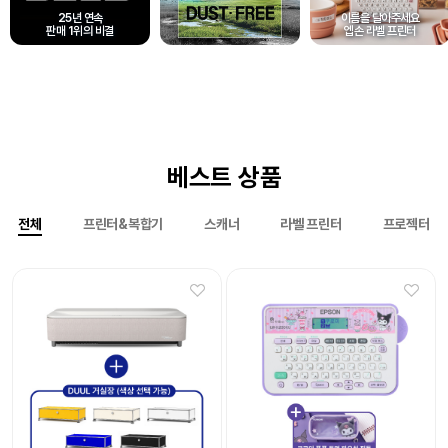
25년 연속
이름을 달아주세요
판매 1위의 비결
엡손 라벨 프린터
베스트 상품
전체
프린터&복합기
스캐너
라벨 프린터
프로젝터