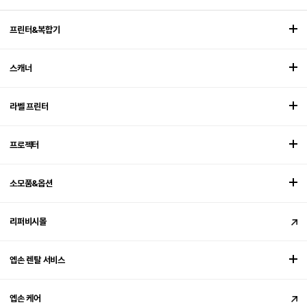
프린터&복합기
스캐너
라벨 프린터
프로젝터
소모품&옵션
리퍼비시몰
엡손 렌탈 서비스
엡손 케어