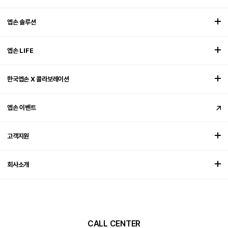
엡손 솔루션
엡손 LIFE
한국엡손 X 콜라보레이션
엡손 이벤트
고객지원
회사소개
CALL CENTER