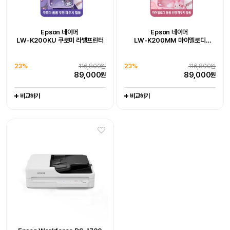
Epson 네이머
LW-K200DA 곰돌이 푸 라벨프린터
추가 구성품 포함 패키지 상품
Epson WorkForce DS-785W
Epson Workforce DS-1730
Epson 네이머
Epson 네이머
19%
128,000원
LW-K200KU 쿠로미 라벨프린터
LW-K200MM 마이멜로디
102,800
원
라벨프린터 라벨기
엡손케어 1년 포함 패키지 상품
엡손케어 1년 포함 패키지 상품
-
-
23%
679,000원
0%
539,000원
비교하기
23%
116,800원
23%
116,800원
519,000
539,000
원
원
89,000
89,000
원
원
비교하기
비교하기
비교하기
비교하기
Epson WorkForce DS-C330
Epson WorkForce DS-C490