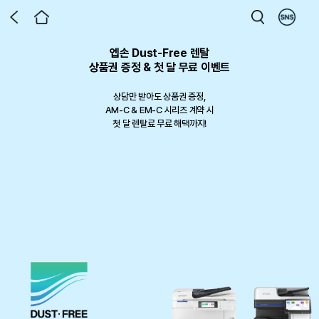
엡손 Dust-Free 렌탈
엡손 라운지 x DUUL 런칭 기념 이벤트
제4회 디지털 텍스타일 프린팅 공모전
엡손 라운지 전용 포토 프린터 패키지
엡손 라운지 홈 에듀 프로모션
프로젝터로 만든 홈시네마
Epson X Milwaukee
상품권 증정 & 첫 달 무료 이벤트
한 홈시네마 프로젝터, 이제 가구까
ECISION FORCE 패키지 재입고!
토 리뷰 남기고 상품권 받아가세요!
Safa 3 in 1 코팅/제본기
프린톡 패키지 출시
디지털 텍스타일 프린팅으로 완성하는
지 한번에
상담만 받아도 상품권 증정,
나만의 작품
작업을 완성하는 두가지 기준 PRECISION FORCE
프로젝터 구매 후 달라진 우리 집 일상의 순간,
AM-C & EM-C 시리즈 계약 시
그림일기, 단어카드는 물론 사무실에서도 사용가능
벨프린터의 정밀함과 밀워키의 힘으로 현장 작업의 완성도를 높여보세요.
일상과 비즈니스 스팟에서 손쉬운 사진 출력 서비스를 제공합니다.
생생한 사진과 글을 남기고 최대 50만원 상품권까지 챙겨가세요!
한정 수량 최
첫 달 렌탈료 무료 해택까지!
12% 할인에 증정품 이벤트까지
2026.06.01 ~ 2026.09.30
이벤트 기간 : 2026-08-01 ~ 2026-09-30
포토 리뷰 작성 시 신세계 상품권 3만원 증정
대 31% 할인 판매 중
799,000원 상당의 프리미엄 거실장을 무료로
참가 접수 진행 중
행사기간: 26.7.1 ~ 9.30
다섯 가지 컬러를 우리 집 인테리어에 맞게 선택해보세요
선착순 50대 한정, 재고소진 시 자동 종료
행사기간: 재고 소진 시 자동 종료
행사 기간: 50대 한정, 재고 소진 시 자동 종료