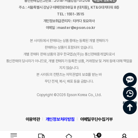
사업자 정보확인
통신판매업신고번호 : 2018-서울강남-01208
주소 : 서울특별시 강남구 테헤란로98길 8 (대치동), KT&G대치타워 8층
TEL : 1551-3515
개인정보취급관리자 : 타카다 토요마사
이메일 : master@epson.co.kr
본 사이트에서 판매되는 상품 중에는 등록된 개별 판매자가
판매하는 상품이 포함되어 있습니다.
개별 판매자 판매 상품의 경우 한국엡손(주)는 통신판매중개업자로서
통신판매의 당사자가 아니므로, 개별 판매자가 등록한 상품, 거래정보 및 거래 등에 대해 책임을
지지 않습니다.
본 사이트의 컨텐츠는 저작권법의 보호를 받는 바
무단 전재, 복사, 배포 등을 금합니다.
바로문의
Copyright ©2026 Epson Korea Co., Ltd.
최근 본 상품
이용약관
개인정보처리방침
이메일무단수집거부
0