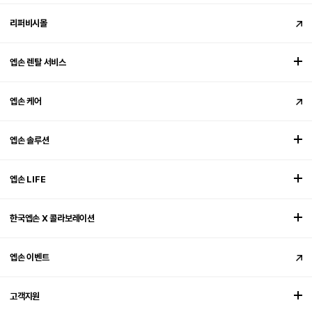
리퍼비시몰
엡손 렌탈 서비스
엡손 케어
엡손 솔루션
엡손 LIFE
한국엡손 X 콜라보레이션
엡손 이벤트
고객지원