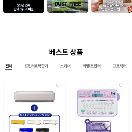
25년 연속
이름을 달아주세요
판매 1위의 비결
엡손 라벨 프린터
베스트 상품
전체
프린터&복합기
스캐너
라벨 프린터
프로젝터
Epson 네이머
Epson 네이머
LW-K200DA 곰돌이 푸 라벨프린터
LW-H200RK 리락쿠마 라벨프린터