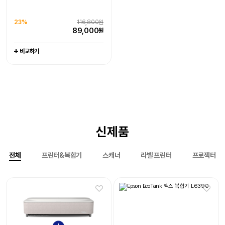
77,500
90,800
원
원
라벨프린터 라벨기
엡손케어 1년 포함 패키지 상품
엡손케어 1년 포함 패키지 상품
-
0%
151,000원
0%
1,079,000원
비교하기
비교하기
23%
116,800원
151,000
1,079,000
원
원
89,000
원
비교하기
비교하기
비교하기
신제품
전체
프린터&복합기
스캐너
라벨 프린터
프로젝터
Epson EcoTank 팩스 복합기
Epson EcoTank
L6390
포토프린터 L8050
엡손케어 1년 포함 패키지 상품
엡손케어 1년 포함 패키지 상품