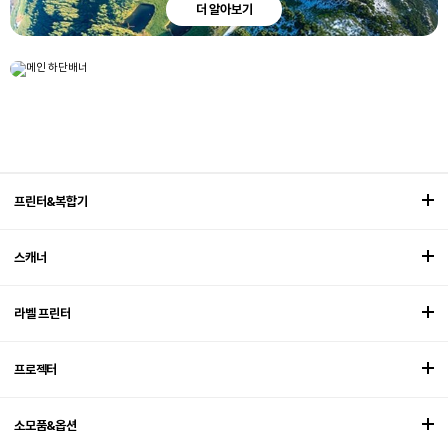
더 알아보기
엡손 3LCD 프로젝터 일상을 ECO로 보다
더 알아보기
CAMPAIGN
프린터&복합기
스캐너
라벨 프린터
프로젝터
소모품&옵션