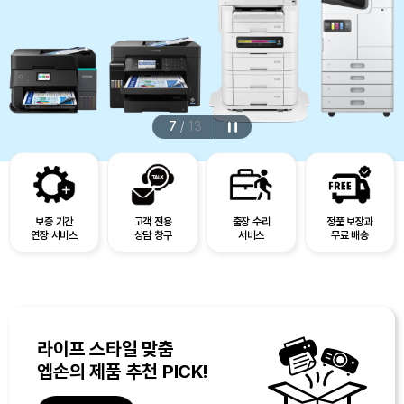
7
/
13
보증 기간
고객 전용
출장 수리
정품 보장과
연장 서비스
상담 창구
서비스
무료 배송
라이프 스타일 맞춤
엡손의 제품 추천 PICK!