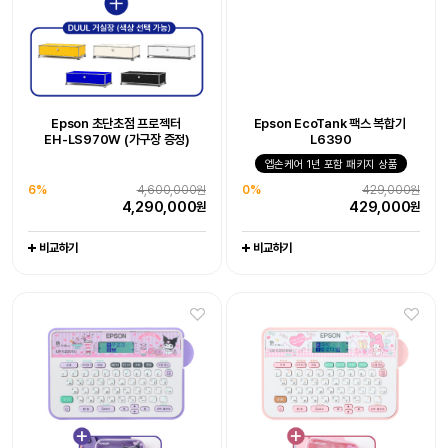
0%
429,000원
0%
444,000원
429,000
444,000
원
원
비교하기
비교하기
Epson WorkForce DS-530III
Epson 초단초점 프로젝터
Epson EcoTank 팩스 복합기
Epson 초단초점 프로젝터
Epson 네이머
라이프스튜디오 EF-73 빔프로젝터
Epson 네이머
EH-LS970W 엡손 케어 - 오픈마켓
EH-LS970W (가구장 증정)
L6390
LW-K200KU 쿠로미 라벨프린터
EH-LS970W (가구장 증정)
LW-K200MM 마이멜로디
엡손케어 1년 포함 패키지 상품
라벨프린터 라벨기
6%
-
4,600,000원
10%
엡손케어 1년 포함 패키지 상품
1,990,000원
-
-
-
4,290,000
1,790,000
38%
676,000원
원
원
6%
4,600,000원
0%
429,000원
23%
116,800원
23%
116,800원
0
417,000
원
원
4,290,000
429,000
원
원
89,000
89,000
원
원
비교하기
비교하기
비교하기
비교하기
비교하기
비교하기
비교하기