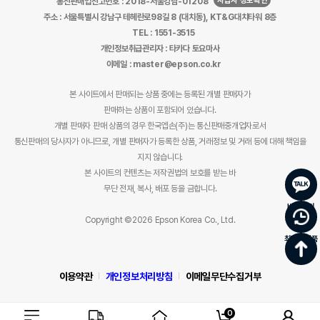
사업자 정보확인
통신판매업신고번호 : 2018-서울강남-01208
주소 : 서울특별시 강남구 테헤란로98길 8 (대치동), KT&G대치타워 8층
TEL : 1551-3515
개인정보취급관리자 : 타카다 토요마사
이메일 : master@epson.co.kr
본 사이트에서 판매되는 상품 중에는 등록된 개별 판매자가
판매하는 상품이 포함되어 있습니다.
개별 판매자 판매 상품의 경우 한국엡손(주)는 통신판매중개업자로서
통신판매의 당사자가 아니므로, 개별 판매자가 등록한 상품, 거래정보 및 거래 등에 대해 책임을
지지 않습니다.
본 사이트의 컨텐츠는 저작권법의 보호를 받는 바
무단 전재, 복사, 배포 등을 금합니다.
바로문의
Copyright ©2026 Epson Korea Co., Ltd.
최근 본 상품
이용약관
개인정보처리방침
이메일무단수집거부
0