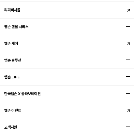
리퍼비시몰
엡손 렌탈 서비스
엡손 케어
엡손 솔루션
엡손 LIFE
한국엡손 X 콜라보레이션
엡손 이벤트
고객지원