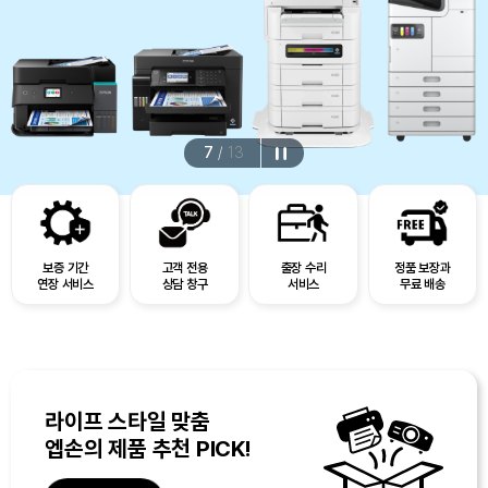
7
/
13
보증 기간
고객 전용
출장 수리
정품 보장과
연장 서비스
상담 창구
서비스
무료 배송
라이프 스타일 맞춤
엡손의 제품 추천 PICK!