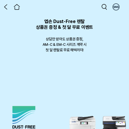
엡손 Dust-Free 렌탈
엡손 라운지 x DUUL 런칭 기념 이벤트
제4회 디지털 텍스타일 프린팅 공모전
엡손 라운지 전용 포토 프린터 패키지
엡손 라운지 홈 에듀 프로모션
프로젝터로 만든 홈시네마
Epson X Milwaukee
상품권 증정 & 첫 달 무료 이벤트
한 홈시네마 프로젝터, 이제 가구까
ECISION FORCE 패키지 재입고!
토 리뷰 남기고 상품권 받아가세요!
Safa 3 in 1 코팅/제본기
프린톡 패키지 출시
디지털 텍스타일 프린팅으로 완성하는
지 한번에
상담만 받아도 상품권 증정,
나만의 작품
작업을 완성하는 두가지 기준 PRECISION FORCE
프로젝터 구매 후 달라진 우리 집 일상의 순간,
AM-C & EM-C 시리즈 계약 시
그림일기, 단어카드는 물론 사무실에서도 사용가능
벨프린터의 정밀함과 밀워키의 힘으로 현장 작업의 완성도를 높여보세요.
일상과 비즈니스 스팟에서 손쉬운 사진 출력 서비스를 제공합니다.
생생한 사진과 글을 남기고 최대 50만원 상품권까지 챙겨가세요!
한정 수량 최
첫 달 렌탈료 무료 해택까지!
12% 할인에 증정품 이벤트까지
2026.06.01 ~ 2026.09.30
이벤트 기간 : 2026-08-01 ~ 2026-09-30
포토 리뷰 작성 시 신세계 상품권 3만원 증정
대 31% 할인 판매 중
799,000원 상당의 프리미엄 거실장을 무료로
참가 접수 진행 중
행사기간: 26.7.1 ~ 9.30
다섯 가지 컬러를 우리 집 인테리어에 맞게 선택해보세요
선착순 50대 한정, 재고소진 시 자동 종료
행사기간: 재고 소진 시 자동 종료
행사 기간: 50대 한정, 재고 소진 시 자동 종료