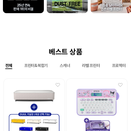
25년 연속
이름을 달아주세요
판매 1위의 비결
엡손 라벨 프린터
베스트 상품
전체
프린터&복합기
스캐너
라벨 프린터
프로젝터
Epson 네이머
Epson 네이머
LW-K200DA 곰돌이 푸 라벨프린터
LW-H200RK 리락쿠마 라벨프린터