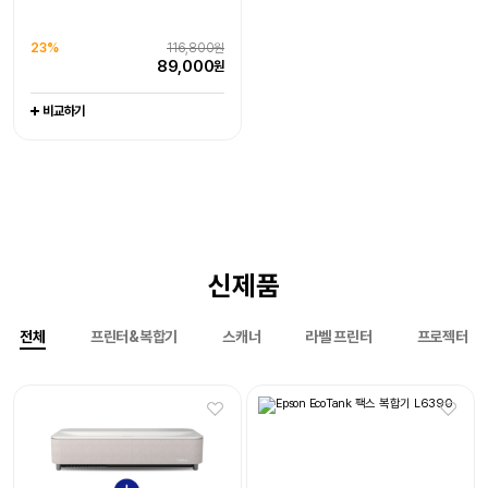
77,500
90,800
원
원
라벨프린터 라벨기
엡손케어 1년 포함 패키지 상품
엡손케어 1년 포함 패키지 상품
-
0%
151,000원
0%
1,079,000원
비교하기
비교하기
23%
116,800원
151,000
1,079,000
원
원
89,000
원
비교하기
비교하기
비교하기
신제품
전체
프린터&복합기
스캐너
라벨 프린터
프로젝터
Epson EcoTank 팩스 복합기
Epson EcoTank
L6390
포토프린터 L8050
엡손케어 1년 포함 패키지 상품
엡손케어 1년 포함 패키지 상품