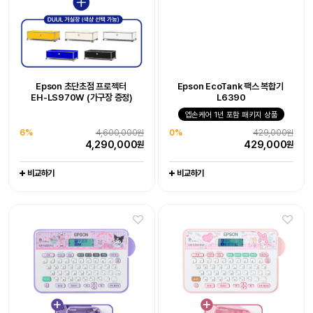
0%
429,000원
0%
444,000원
429,000
444,000
원
원
비교하기
비교하기
Epson WorkForce DS-530III
Epson 초단초점 프로젝터
Epson EcoTank 팩스 복합기
Epson 초단초점 프로젝터
Epson 네이머
라이프스튜디오 EF-73 빔프로젝터
Epson 네이머
EH-LS970W 엡손 케어 - 오픈마켓
EH-LS970W (가구장 증정)
L6390
LW-K200KU 쿠로미 라벨프린터
EH-LS970W (가구장 증정)
LW-K200MM 마이멜로디
엡손케어 1년 포함 패키지 상품
라벨프린터 라벨기
6%
-
4,600,000원
10%
엡손케어 1년 포함 패키지 상품
1,990,000원
-
-
-
4,290,000
1,790,000
38%
676,000원
원
원
6%
4,600,000원
0%
429,000원
23%
116,800원
23%
116,800원
0
417,000
원
원
4,290,000
429,000
원
원
89,000
89,000
원
원
비교하기
비교하기
비교하기
비교하기
비교하기
비교하기
비교하기