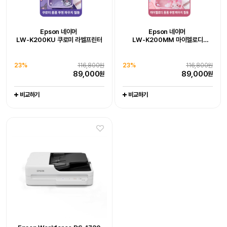
Epson 네이머
LW-K200DA 곰돌이 푸 라벨프린터
추가 구성품 포함 패키지 상품
Epson WorkForce DS-785W
Epson Workforce DS-1730
Epson 네이머
Epson 네이머
19%
128,000원
LW-K200KU 쿠로미 라벨프린터
LW-K200MM 마이멜로디
102,800
원
라벨프린터 라벨기
엡손케어 1년 포함 패키지 상품
엡손케어 1년 포함 패키지 상품
-
-
23%
679,000원
0%
539,000원
비교하기
23%
116,800원
23%
116,800원
519,000
539,000
원
원
89,000
89,000
원
원
비교하기
비교하기
비교하기
비교하기
Epson WorkForce DS-C330
Epson WorkForce DS-C490