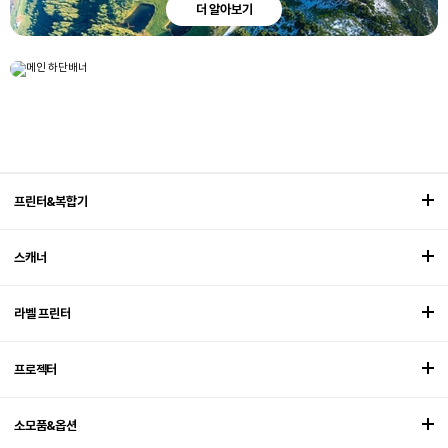
더 알아보기
엡손 3LCD 프로젝터 일상을 ECO로 보다
더 알아보기
CAMPAIGN
프린터&복합기
스캐너
라벨 프린터
프로젝터
소모품&옵션