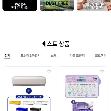
25년 연속
이름을 달아주세요
판매 1위의 비결
엡손 라벨 프린터
베스트 상품
전체
프린터&복합기
스캐너
라벨 프린터
프로젝터