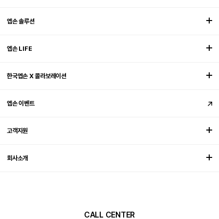
엡손 솔루션
엡손 LIFE
한국엡손 X 콜라보레이션
엡손 이벤트
고객지원
회사소개
CALL CENTER