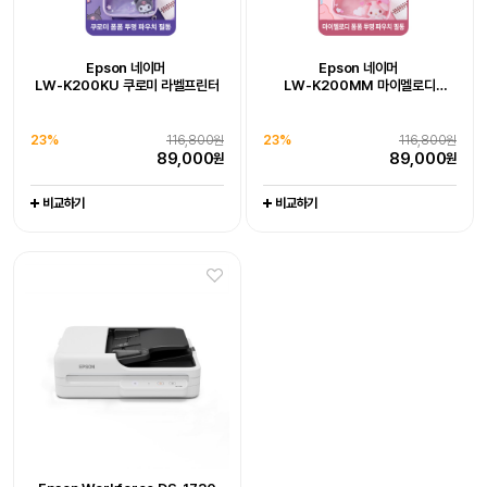
Epson 네이머
LW-K200DA 곰돌이 푸 라벨프린터
추가 구성품 포함 패키지 상품
Epson WorkForce DS-785W
Epson Workforce DS-1730
Epson 네이머
Epson 네이머
19%
128,000원
LW-K200KU 쿠로미 라벨프린터
LW-K200MM 마이멜로디
102,800
원
라벨프린터 라벨기
엡손케어 1년 포함 패키지 상품
엡손케어 1년 포함 패키지 상품
-
-
23%
679,000원
0%
539,000원
비교하기
23%
116,800원
23%
116,800원
519,000
539,000
원
원
89,000
89,000
원
원
비교하기
비교하기
비교하기
비교하기
Epson WorkForce DS-C330
Epson WorkForce DS-C490