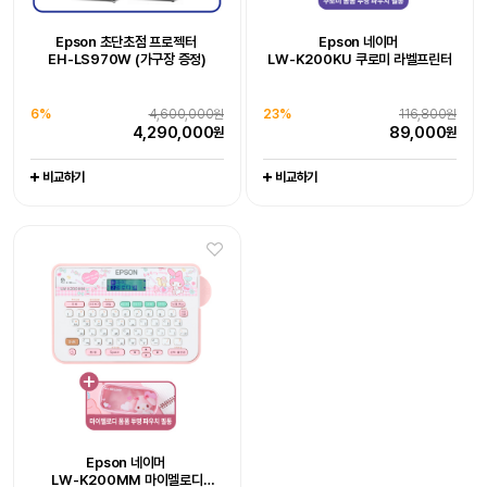
Epson WorkForce DS-530III
Epson WorkForce DS-785W
Epson 초단초점 프로젝터
Epson 네이머
Epson 초단초점 프로젝터
Epson EcoTank
Epson 네이머
[잇섭 Pick] 엡손 라이프스튜디오
Epson EcoTank Pro
Epson 네이머
EH-LS970W (가구장 증정)
LW-K200KU 쿠로미 라벨프린터
LW-K200DA 곰돌이 푸 라벨프린터
EH-LS970W (가구장 증정)
포토 복합기 L8180
LW-H200RK 리락쿠마 라벨프린터
빔프로젝터 (EF-72)
팩스 복합기 L15150
엡손케어 1년 포함 패키지 상품
엡손케어 1년 포함 패키지 상품
6%
-
4,600,000원
0%
-
1,649,000원
엡손케어 1년 포함 패키지 상품
추가 구성품 포함 패키지 상품
엡손케어 1년 포함 패키지 상품
추가 구성품 포함 패키지 상품
4,290,000
1,649,000
38%
676,000원
23%
679,000원
원
원
6%
4,600,000원
23%
116,800원
0%
19%
704,000원
128,000원
1%
20%
1,065,000원
111,000원
417,000
519,000
원
원
4,290,000
89,000
원
원
704,000
102,800
1,044,000
88,600
원
원
원
원
비교하기
비교하기
비교하기
비교하기
비교하기
비교하기
비교하기
비교하기
비교하기
30대 한정 완판 임박,
엡손 정품 EH-LS800W, 150인치
4K 레이저 초단초점 빔프로젝터,
26%
3,800,000원
포토리뷰 5만원
2,790,000
원
Epson Perfection V39II
Epson WorkForce DS-C490
Epson 네이머
Epson 네이머
Epson 네이머
비교하기
LW-K200MM 마이멜로디
LW-K200PK 핑크 라벨프린터
LW-C410 라벨프린터