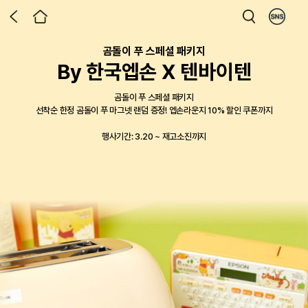
곰돌이 푸 스페셜 패키지
엡손 라운지 x DUUL 런칭 기념 이벤트
제4회 디지털 텍스타일 프린팅 공모전
엡손 라운지 전용 포토 프린터 패키지
엡손 라운지 홈 에듀 프로모션
프로젝터로 만든 홈시네마
Epson X Milwaukee
엡손 Dust-Free 렌탈
상품권 증정 & 첫 달 무료 이벤트
By 한국엡손 X 텐바이텐
한 홈시네마 프로젝터, 이제 가구까
ECISION FORCE 패키지 재입고!
토 리뷰 남기고 상품권 받아가세요!
Safa 3 in 1 코팅/제본기
프린톡 패키지 출시
디지털 텍스타일 프린팅으로 완성하는
지 한번에
상담만 받아도 상품권 증정,
나만의 작품
곰돌이 푸 스페셜 패키지
작업을 완성하는 두가지 기준 PRECISION FORCE
프로젝터 구매 후 달라진 우리 집 일상의 순간,
그림일기, 단어카드는 물론 사무실에서도 사용가능
AM-C & EM-C 시리즈 계약 시
선착순 한정 곰돌이 푸 마그넷 랜덤 증정!
엡손라운지 10% 할인 쿠폰까지
벨프린터의 정밀함과 밀워키의 힘으로 현장 작업의 완성도를 높여보세요.
일상과 비즈니스 스팟에서 손쉬운 사진 출력 서비스를 제공합니다.
생생한 사진과 글을 남기고 최대 50만원 상품권까지 챙겨가세요!
한정 수량 최
12% 할인에 증정품 이벤트까지
첫 달 렌탈료 무료 해택까지!
2026.06.01 ~ 2026.09.30
이벤트 기간 : 2026-08-01 ~ 2026-09-30
포토 리뷰 작성 시 신세계 상품권 3만원 증정
대 31% 할인 판매 중
799,000원 상당의 프리미엄 거실장을 무료로
참가 접수 진행 중
행사기간: 3.20 ~ 재고소진까지
행사기간: 26.7.1 ~ 9.30
다섯 가지 컬러를 우리 집 인테리어에 맞게 선택해보세요
선착순 50대 한정, 재고소진 시 자동 종료
행사기간: 재고 소진 시 자동 종료
행사 기간: 50대 한정, 재고 소진 시 자동 종료