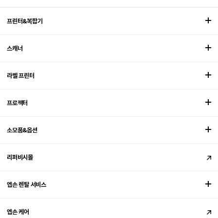
프린터&복합기
스캐너
라벨 프린터
프로젝터
소모품&옵션
리퍼비시몰
엡손 렌탈 서비스
엡손 케어