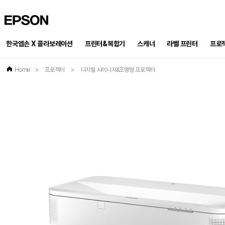
EPSON
한국엡손 X 콜라보레이션
프린터&복합기
스캐너
프로
라벨 프린터
Home
>
프로젝터
>
디지털 사이니지&조명형 프로젝터