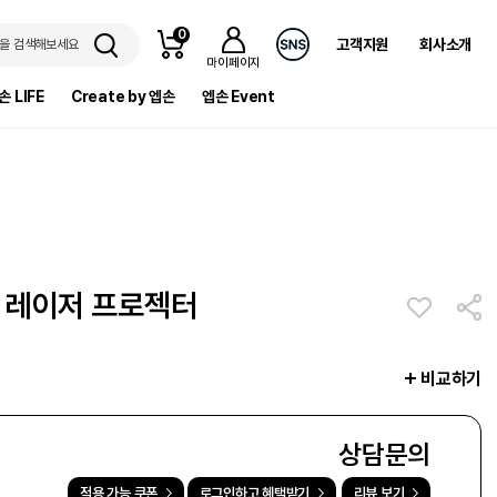
0
고객지원
회사소개
을 검색해보세요
마이페이지
손 LIFE
Create by 엡손
엡손 Event
점 레이저 프로젝터
비교하기
상담문의
적용 가능 쿠폰
로그인하고 혜택받기
리뷰 보기