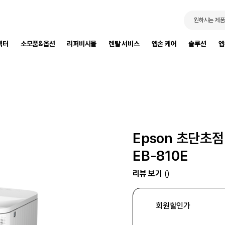
원하시는 제품
젝터
소모품&옵션
리퍼비시몰
렌탈 서비스
엡손 케어
솔루션
엡
Epson 초단초
EB-810E
리뷰 보기
()
회원할인가