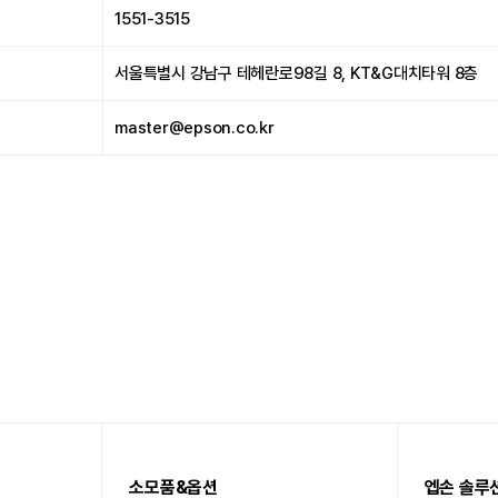
1551-3515
서울특별시 강남구 테헤란로98길 8, KT&G대치타워 8층
master@epson.co.kr
소모품&옵션
엡손 솔루