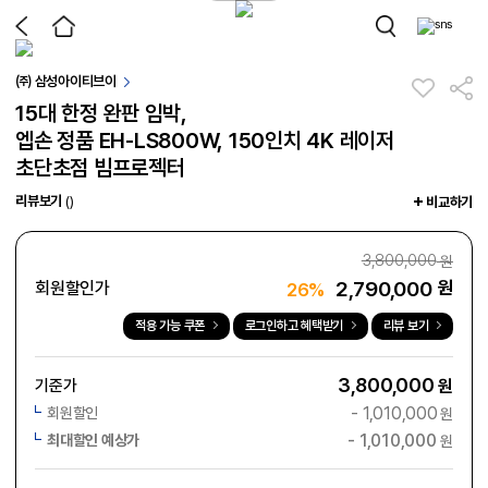
㈜ 삼성아이티브이
15대 한정 완판 임박,
엡손 정품 EH-LS800W, 150인치 4K 레이저
초단초점 빔프로젝터
리뷰보기
()
비교하기
3,800,000
원
2,790,000
원
회원할인가
26%
적용 가능 쿠폰
로그인하고 혜택받기
리뷰 보기
3,800,000
기준가
원
-
1,010,000
회원할인
원
-
1,010,000
최대할인 예상가
원