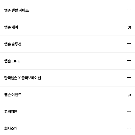
엡손 렌탈 서비스
엡손 케어
엡손 솔루션
엡손 LIFE
한국엡손 X 콜라보레이션
엡손 이벤트
고객지원
회사소개