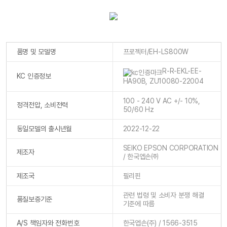
품명 및 모델명
프로젝터/EH-LS800W
R-R-EKL-EE-
KC 인증정보
HA90B, ZU10080-22004
100 - 240 V AC +/- 10%,
정격전압, 소비전력
50/60 Hz
동일모델의 출시년월
2022-12-22
SEIKO EPSON CORPORATION
제조자
/ 한국엡손㈜
제조국
필리핀
관련 법령 및 소비자 분쟁 해결
품질보증기준
기준에 따름
A/S 책임자와 전화번호
한국엡손(주) / 1566-3515