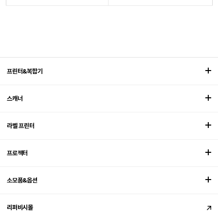
프린터&복합기
스캐너
라벨 프린터
프로젝터
소모품&옵션
리퍼비시몰