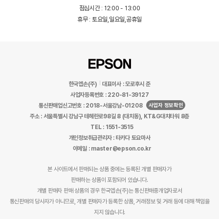
점심시간 : 12:00 - 13:00
휴무 : 토요일,일요일,공휴일
한국엡손(주)
대표이사 : 모로후시 준
사업자등록번호 : 220-81-39127
사업자 정보확인
통신판매업신고번호 : 2018-서울강남-01208
주소 : 서울특별시 강남구 테헤란로98길 8 (대치동), KT&G대치타워 8층
TEL : 1551-3515
개인정보취급관리자 : 타카다 토요마사
이메일 : master@epson.co.kr
본 사이트에서 판매되는 상품 중에는 등록된 개별 판매자가
판매하는 상품이 포함되어 있습니다.
개별 판매자 판매 상품의 경우 한국엡손(주)는 통신판매중개업자로서
통신판매의 당사자가 아니므로, 개별 판매자가 등록한 상품, 거래정보 및 거래 등에 대해 책임을
지지 않습니다.