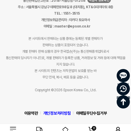
사업자 정보확인
통신판매업신고번호 : 2018-서울강남-01208
주소 : 서울특별시 강남구 테헤란로98길 8 (대치동), KT&G대치타워 8층
TEL : 1551-3515
개인정보취급관리자 : 타카다 토요마사
이메일 : master@epson.co.kr
본 사이트에서 판매되는 상품 중에는 등록된 개별 판매자가
판매하는 상품이 포함되어 있습니다.
개별 판매자 판매 상품의 경우 한국엡손(주)는 통신판매중개업자로서
통신판매의 당사자가 아니므로, 개별 판매자가 등록한 상품, 거래정보 및 거래 등에 대해 책임을
지지 않습니다.
본 사이트의 컨텐츠는 저작권법의 보호를 받는 바
무단 전재, 복사, 배포 등을 금합니다.
바로문의
Copyright ©2026 Epson Korea Co., Ltd.
최근 본 상품
이용약관
개인정보처리방침
이메일무단수집거부
0