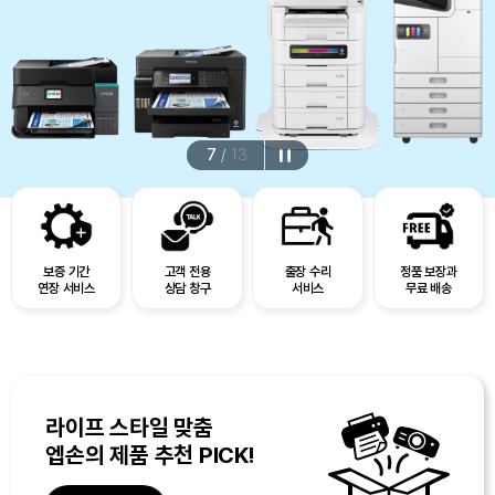
7
/
13
보증 기간
고객 전용
출장 수리
정품 보장과
연장 서비스
상담 창구
서비스
무료 배송
라이프 스타일 맞춤
엡손의 제품 추천 PICK!