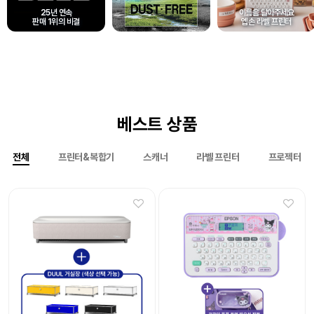
25년 연속
이름을 달아주세요
판매 1위의 비결
엡손 라벨 프린터
베스트 상품
전체
프린터&복합기
스캐너
라벨 프린터
프로젝터
Epson 네이머
Epson 네이머
LW-K200DA 곰돌이 푸 라벨프린터
LW-H200RK 리락쿠마 라벨프린터