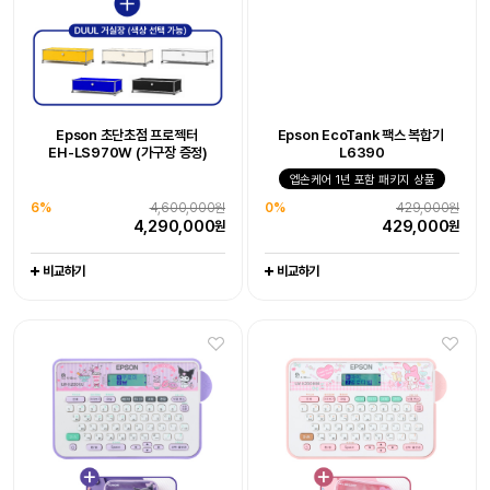
0%
429,000원
0%
444,000원
429,000
444,000
원
원
비교하기
비교하기
Epson WorkForce DS-530III
Epson 초단초점 프로젝터
Epson EcoTank 팩스 복합기
Epson 초단초점 프로젝터
Epson 네이머
라이프스튜디오 EF-73 빔프로젝터
Epson 네이머
EH-LS970W 엡손 케어 - 오픈마켓
EH-LS970W (가구장 증정)
L6390
LW-K200KU 쿠로미 라벨프린터
EH-LS970W (가구장 증정)
LW-K200MM 마이멜로디
엡손케어 1년 포함 패키지 상품
라벨프린터 라벨기
6%
-
4,600,000원
10%
엡손케어 1년 포함 패키지 상품
1,990,000원
-
-
-
4,290,000
1,790,000
38%
676,000원
원
원
6%
4,600,000원
0%
429,000원
23%
116,800원
23%
116,800원
0
417,000
원
원
4,290,000
429,000
원
원
89,000
89,000
원
원
비교하기
비교하기
비교하기
비교하기
비교하기
비교하기
비교하기