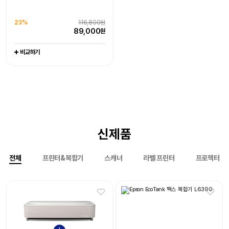
77,500
90,800
원
원
라벨프린터 라벨기
엡손케어 1년 포함 패키지 상품
엡손케어 1년 포함 패키지 상품
-
0%
151,000원
0%
1,079,000원
비교하기
비교하기
23%
116,800원
151,000
1,079,000
원
원
89,000
원
비교하기
비교하기
비교하기
신제품
전체
프린터&복합기
스캐너
라벨 프린터
프로젝터
Epson EcoTank 팩스 복합기
Epson EcoTank
L6390
포토프린터 L8050
엡손케어 1년 포함 패키지 상품
엡손케어 1년 포함 패키지 상품