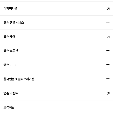
리퍼비시몰
엡손 렌탈 서비스
엡손 케어
엡손 솔루션
엡손 LIFE
한국엡손 X 콜라보레이션
엡손 이벤트
고객지원