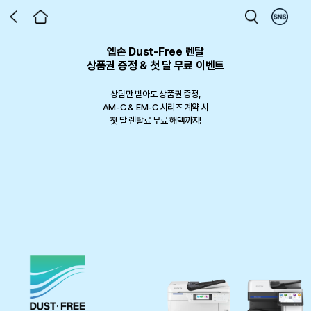
엡손 Dust-Free 렌탈
엡손 라운지 x DUUL 런칭 기념 이벤트
제4회 디지털 텍스타일 프린팅 공모전
엡손 라운지 전용 포토 프린터 패키지
엡손 라운지 홈 에듀 프로모션
프로젝터로 만든 홈시네마
Epson X Milwaukee
상품권 증정 & 첫 달 무료 이벤트
한 홈시네마 프로젝터, 이제 가구까
ECISION FORCE 패키지 재입고!
토 리뷰 남기고 상품권 받아가세요!
Safa 3 in 1 코팅/제본기
프린톡 패키지 출시
디지털 텍스타일 프린팅으로 완성하는
지 한번에
상담만 받아도 상품권 증정,
나만의 작품
작업을 완성하는 두가지 기준 PRECISION FORCE
프로젝터 구매 후 달라진 우리 집 일상의 순간,
AM-C & EM-C 시리즈 계약 시
그림일기, 단어카드는 물론 사무실에서도 사용가능
벨프린터의 정밀함과 밀워키의 힘으로 현장 작업의 완성도를 높여보세요.
일상과 비즈니스 스팟에서 손쉬운 사진 출력 서비스를 제공합니다.
생생한 사진과 글을 남기고 최대 50만원 상품권까지 챙겨가세요!
한정 수량 최
첫 달 렌탈료 무료 해택까지!
12% 할인에 증정품 이벤트까지
2026.06.01 ~ 2026.09.30
이벤트 기간 : 2026-08-01 ~ 2026-09-30
포토 리뷰 작성 시 신세계 상품권 3만원 증정
대 31% 할인 판매 중
799,000원 상당의 프리미엄 거실장을 무료로
참가 접수 진행 중
행사기간: 26.7.1 ~ 9.30
다섯 가지 컬러를 우리 집 인테리어에 맞게 선택해보세요
선착순 50대 한정, 재고소진 시 자동 종료
행사기간: 재고 소진 시 자동 종료
행사 기간: 50대 한정, 재고 소진 시 자동 종료