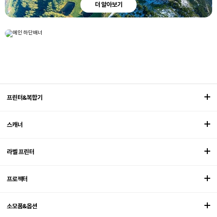
더 알아보기
엡손 3LCD 프로젝터 일상을 ECO로 보다
더 알아보기
CAMPAIGN
프린터&복합기
스캐너
라벨 프린터
프로젝터
소모품&옵션