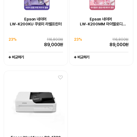
Epson 네이머
LW-K200DA 곰돌이 푸 라벨프린터
추가 구성품 포함 패키지 상품
Epson WorkForce DS-785W
Epson Workforce DS-1730
Epson 네이머
Epson 네이머
19%
128,000원
LW-K200KU 쿠로미 라벨프린터
LW-K200MM 마이멜로디
102,800
원
라벨프린터 라벨기
엡손케어 1년 포함 패키지 상품
엡손케어 1년 포함 패키지 상품
-
-
23%
679,000원
0%
539,000원
비교하기
23%
116,800원
23%
116,800원
519,000
539,000
원
원
89,000
89,000
원
원
비교하기
비교하기
비교하기
비교하기
Epson WorkForce DS-C330
Epson WorkForce DS-C490