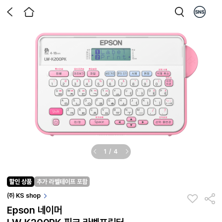
1
/
4
㈜ KS shop
Epson 네이머