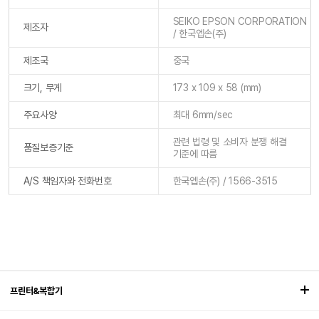
SEIKO EPSON CORPORATION
제조자
/ 한국엡손(주)
제조국
중국
크기, 무게
173 x 109 x 58 (mm)
주요사양
최대 6mm/sec
관련 법령 및 소비자 분쟁 해결
품질보증기준
기준에 따름
A/S 책임자와 전화번호
한국엡손(주) / 1566-3515
프린터&복합기