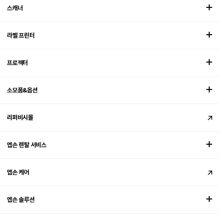
스캐너
라벨 프린터
프로젝터
소모품&옵션
리퍼비시몰
엡손 렌탈 서비스
엡손 케어
엡손 솔루션