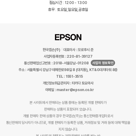
점심시간 : 12:00 - 13:00
휴무 : 토요일,일요일,공휴일
한국엡손(주)
대표이사 : 모로후시 준
사업자등록번호 : 220-81-39127
사업자 정보확인
통신판매업신고번호 : 2018-서울강남-01208
주소 : 서울특별시 강남구 테헤란로98길 8 (대치동), KT&G대치타워 8층
TEL : 1551-3515
개인정보취급관리자 : 타카다 토요마사
이메일 : master@epson.co.kr
본 사이트에서 판매되는 상품 중에는 등록된 개별 판매자가
판매하는 상품이 포함되어 있습니다.
개별 판매자 판매 상품의 경우 한국엡손(주)는 통신판매중개업자로서
통신판매의 당사자가 아니므로, 개별 판매자가 등록한 상품, 거래정보 및 거래 등에 대해 책임을
지지 않습니다.