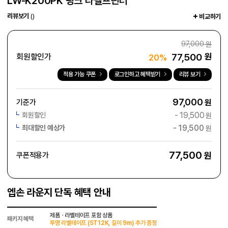
LW-K200PK 핑크 라벨프린터
리뷰보기
()
비교하기
97,000
원
77,500
원
회원할인가
20%
적용 가능 쿠폰
로그인하고 혜택받기
리뷰 보기
97,000
기준가
원
-
19,500
회원할인
원
-
19,500
최대할인 예상가
원
77,500
원
쿠폰적용가
엡손 라운지 단독 혜택 안내
제품ㆍ라벨테이프 포함 상품
패키지 혜택
투명 라벨테이프 (ST12K, 길이 9m) 추가 증정