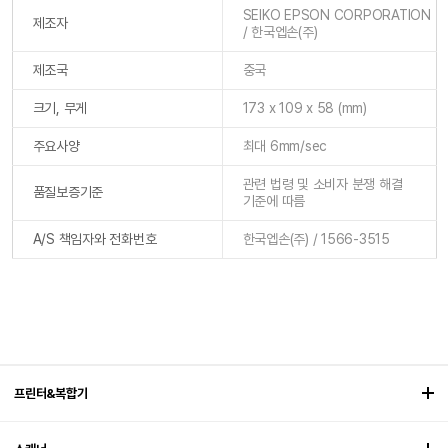
SEIKO EPSON CORPORATION
제조자
/ 한국엡손(주)
제조국
중국
크기, 무게
173 x 109 x 58 (mm)
주요사양
최대 6mm/sec
관련 법령 및 소비자 분쟁 해결
품질보증기준
기준에 따름
A/S 책임자와 전화번호
한국엡손(주) / 1566-3515
프린터&복합기