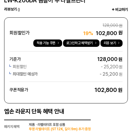
LW-K200DA 곰돌이 푸 라벨프린터
리뷰보기
()
비교하기
128,000
원
102,800
원
회원할인가
19%
적용 가능 쿠폰
로그인하고 혜택받기
리뷰 보기
128,000
기준가
원
-
25,200
회원할인
원
-
25,200
최대할인 예상가
원
102,800
원
쿠폰적용가
엡손 라운지 단독 혜택 안내
제품ㆍ라벨테이프 포함 상품
패키지 혜택
투명 라벨테이프 (ST12K, 길이 9m) 추가 증정