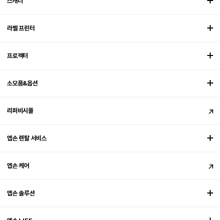
스캐너
라벨 프린터
프로젝터
소모품&옵션
리퍼비시몰
엡손 렌탈 서비스
엡손 케어
엡손 솔루션