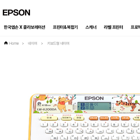
EPSON
한국엡손 X 콜라보레이션
프린터&복합기
스캐너
프로
라벨 프린터
Home
>
네이머
>
키보드형 네이머