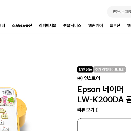
원하시는 제품
젝터
소모품&옵션
리퍼비시몰
렌탈 서비스
엡손 케어
솔루션
엡
㈜ 인스토어
Epson 네이머
LW-K200DA
리뷰 보기
()