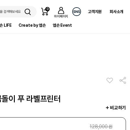
0
고객지원
회사소개
을 검색해보세요
마이페이지
손 LIFE
Create by 엡손
엡손 Event
 곰돌이 푸 라벨프린터
비교하기
128,000
원