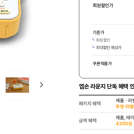
회원할인가
기준가
회원할인
최대할인 예상가
쿠폰적용가
엡손 라운지 단독 혜택 
제품ㆍ라
패키지 혜택
투명 라벨테
제품, 테
금액 혜택
4200원 