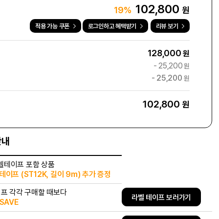
102,800
원
19%
적용 가능 쿠폰
로그인하고 혜택받기
리뷰 보기
128,000
원
-
25,200
원
-
25,200
원
102,800
원
안내
벨테이프 포함 상품
이프 (ST12K, 길이 9m) 추가 증정
이프 각각 구매할 때보다
라벨 테이프 보러가기
SAVE