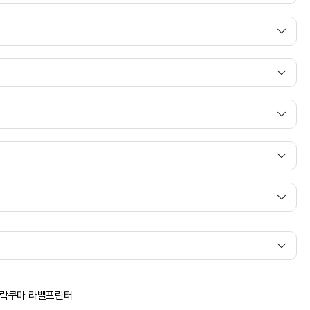
 리락쿠마 라벨프린터