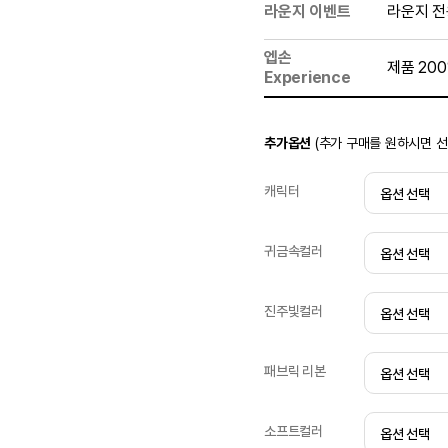
라운지 이벤트
라운지 전
엡손
제품 20
Experience
추가옵션
(추가 구매를 원하시면 
캐릭터
귀금속컬러
진주빛컬러
패브릭 리본
소프트컬러