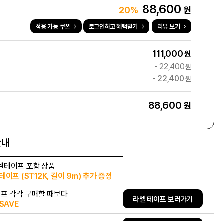
88,600
원
20%
적용 가능 쿠폰
로그인하고 혜택받기
리뷰 보기
111,000
원
-
22,400
원
-
22,400
원
88,600
원
안내
벨테이프 포함 상품
이프 (ST12K, 길이 9m) 추가 증정
이프 각각 구매할 때보다
라벨 테이프 보러가기
SAVE