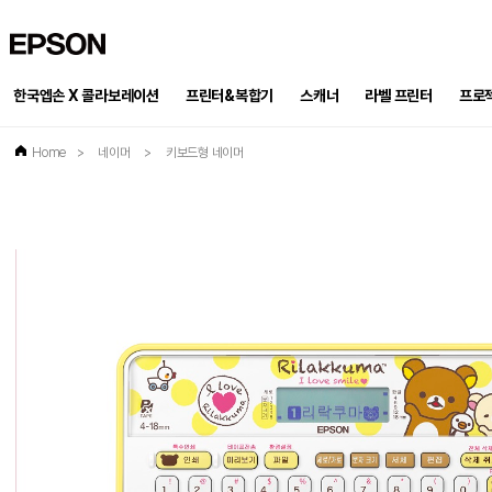
EPSON
한국엡손 X 콜라보레이션
프린터&복합기
스캐너
프로
라벨 프린터
Home
>
네이머
>
키보드형 네이머