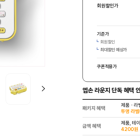
회원할인가
기준가
회원할인
최대할인 예상가
쿠폰적용가
엡손 라운지 단독 혜택 
제품ㆍ라
패키지 혜택
투명 라벨테
제품, 테
금액 혜택
4200원 