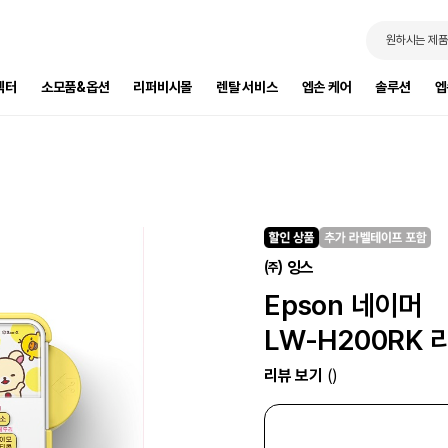
원하시는 제품
젝터
소모품&옵션
리퍼비시몰
렌탈 서비스
엡손 케어
솔루션
엡
㈜ 잉스
Epson 네이머
LW-H200RK
리뷰 보기
()