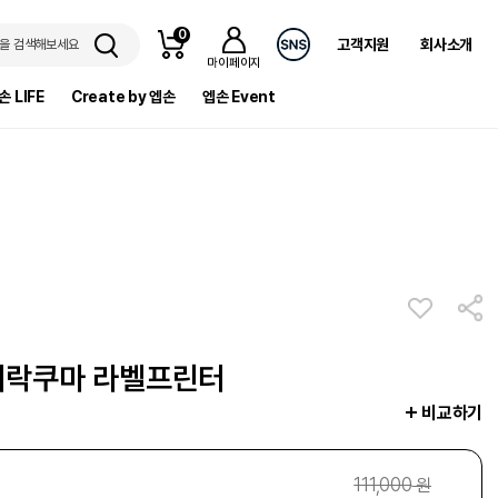
0
고객지원
회사소개
을 검색해보세요
마이페이지
손 LIFE
Create by 엡손
엡손 Event
 리락쿠마 라벨프린터
비교하기
111,000
원