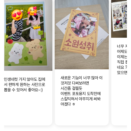
너무 재밌어요 ㅎㅎ
어제도 인생네컷찍었는데
이제는 찍으러가지 않고도
직접 뽑을 수 있으니 남 좋
네요 ?? 프레임이 좀 더 많
았으면 좋았을 것 같아요~
새로운 기능이 너무 많아 이
아이도 좋아하고 저도 재밌
편집
것저것 다써보려면
고 넘 만족스럽습니다
사진
시간좀 걸릴듯
능해
이벤트 포토용지 도착전에
카테
스킬익혀서 야무지게 써봐
해서
야겠다 ㅎ
요~
프린
요~~