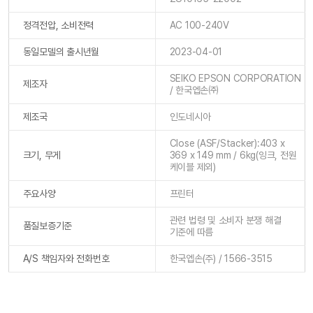
정격전압, 소비전력
AC 100-240V
동일모델의 출시년월
2023-04-01
SEIKO EPSON CORPORATION
제조자
/ 한국엡손㈜
제조국
인도네시아
Close (ASF/Stacker):403 x
크기, 무게
369 x 149 mm / 6kg(잉크, 전원
케이블 제외)
주요사양
프린터
관련 법령 및 소비자 분쟁 해결
품질보증기준
기준에 따름
A/S 책임자와 전화번호
한국엡손(주) / 1566-3515