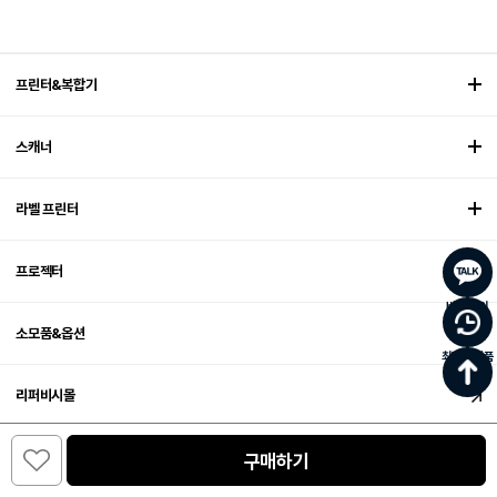
프린터&복합기
스캐너
라벨 프린터
프로젝터
바로문의
소모품&옵션
최근 본 상품
리퍼비시몰
0
엡손 렌탈 서비스
구매하기
카테고리
주문/배송
홈
장바구니
마이페이지