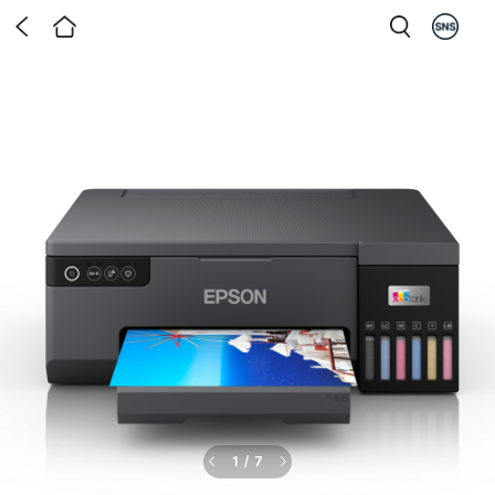
1
/
7