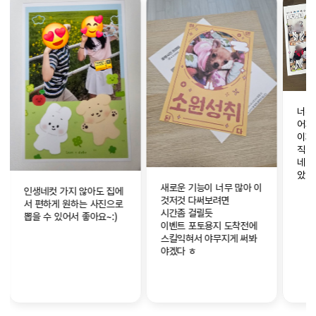
너무 재밌어요 ㅎㅎ
어제도 인생네컷찍었는데
이제는 찍으러가지 않고도
직접 뽑을 수 있으니 남 좋
네요 ?? 프레임이 좀 더 많
았으면 좋았을 것 같아요~
새로운 기능이 너무 많아 이
아이도 좋아하고 저도 재밌
편집
것저것 다써보려면
고 넘 만족스럽습니다
사진
시간좀 걸릴듯
능해
이벤트 포토용지 도착전에
카테
스킬익혀서 야무지게 써봐
해서
야겠다 ㅎ
요~
프린
요~~