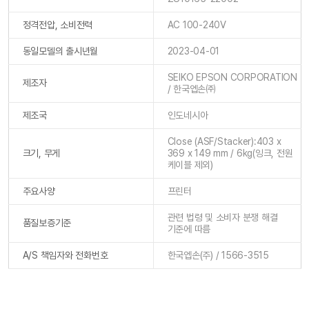
정격전압, 소비전력
AC 100-240V
동일모델의 출시년월
2023-04-01
SEIKO EPSON CORPORATION
제조자
/ 한국엡손㈜
제조국
인도네시아
Close (ASF/Stacker):403 x
크기, 무게
369 x 149 mm / 6kg(잉크, 전원
케이블 제외)
주요사양
프린터
관련 법령 및 소비자 분쟁 해결
품질보증기준
기준에 따름
A/S 책임자와 전화번호
한국엡손(주) / 1566-3515