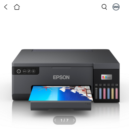
1
/
7