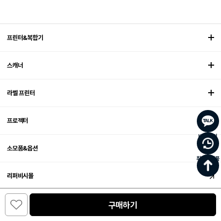
프린터&복합기
스캐너
라벨 프린터
프로젝터
바로문의
소모품&옵션
최근 본 상품
리퍼비시몰
0
엡손 렌탈 서비스
구매하기
카테고리
주문/배송
홈
장바구니
마이페이지