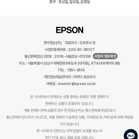
휴무 : 토요일,일요일,공휴일
한국엡손(주)
대표이사 : 모로후시 준
사업자등록번호 : 220-81-39127
사업자 정보확인
통신판매업신고번호 : 2018-서울강남-01208
주소 : 서울특별시 강남구 테헤란로98길 8 (대치동), KT&G대치타워 8층
TEL : 1551-3515
개인정보취급관리자 : 타카다 토요마사
이메일 : master@epson.co.kr
본 사이트에서 판매되는 상품 중에는 등록된 개별 판매자가
판매하는 상품이 포함되어 있습니다.
개별 판매자 판매 상품의 경우 한국엡손(주)는 통신판매중개업자로서
통신판매의 당사자가 아니므로, 개별 판매자가 등록한 상품, 거래정보 및 거래 등에 대해 책임을
지지 않습니다.
본 사이트의 컨텐츠는 저작권법의 보호를 받는 바
무단 전재, 복사, 배포 등을 금합니다.