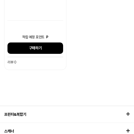
적립 예정 포인트
P
구매하기
리뷰 0
프린터&복합기
스캐너