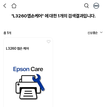
"L3260엡손케어" 에 대한
1
개의 검색결과입니다.
총
1
개
L3260 엡손 케어