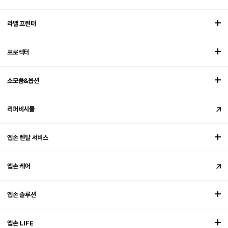
라벨 프린터
프로젝터
소모품&옵션
리퍼비시몰
엡손 렌탈 서비스
엡손 케어
엡손 솔루션
엡손 LIFE