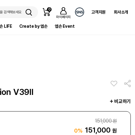
0
고객지원
회사소개
을 검색해보세요
마이페이지
손 LIFE
Create by 엡손
엡손 Event
ion V39II
비교하기
151,000
원
151,000
원
0%