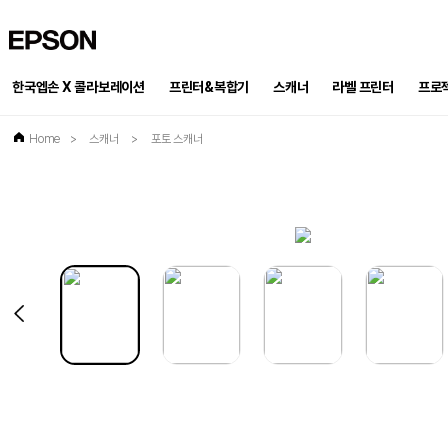
EPSON
한국엡손 X 콜라보레이션
프린터&복합기
스캐너
프로
라벨 프린터
Home
>
스캐너
>
포토 스캐너