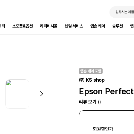
원하시는 제품
젝터
소모품&옵션
리퍼비시몰
렌탈 서비스
엡손 케어
솔루션
엡
㈜ KS shop
Epson Perfect
리뷰 보기
()
회원할인가