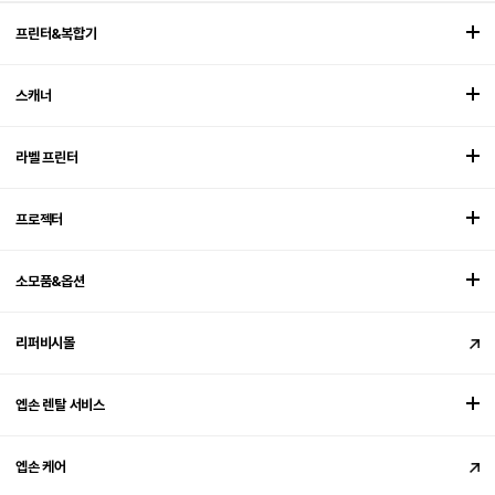
프린터&복합기
스캐너
라벨 프린터
프로젝터
소모품&옵션
리퍼비시몰
엡손 렌탈 서비스
엡손 케어