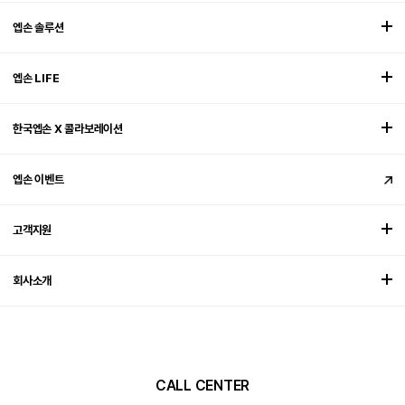
엡손 솔루션
엡손 LIFE
한국엡손 X 콜라보레이션
엡손 이벤트
고객지원
회사소개
CALL CENTER