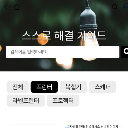
스스로 해결 가이드
전체
프린터
복합기
스캐너
라벨프린터
프로젝터