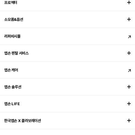
프로젝터
소모품&옵션
리퍼비시몰
엡손 렌탈 서비스
엡손 케어
엡손 솔루션
엡손 LIFE
한국엡손 X 콜라보레이션