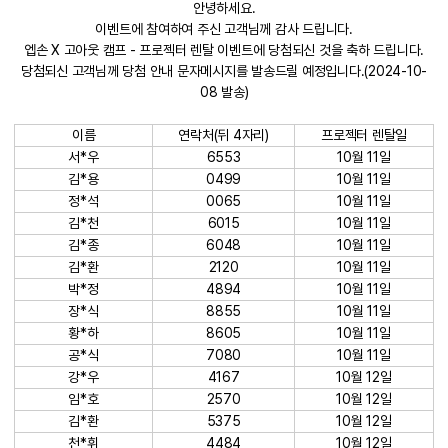
안녕하세요.
이벤트에 참여하여 주신 고객님께 감사 드립니다.
엡손 X 고아웃 캠프 - 프로젝터 렌탈 이벤트에 당첨되신 것을 축하 드립니다.
당첨되신 고객님께 당첨 안내 문자메시지를 발송드릴 예정입니다.(2024-10-
08 발송)
이름
연락처(뒤 4자리)
프로젝터 렌탈일
서*우
6553
10월 11일
김*용
0499
10월 11일
정*석
0065
10월 11일
김*천
6015
10월 11일
김*종
6048
10월 11일
김*환
2120
10월 11일
박*정
4894
10월 11일
장*식
8855
10월 11일
황*하
8605
10월 11일
공*식
7080
10월 11일
강*우
4167
10월 12일
임*호
2570
10월 12일
김*환
5375
10월 12일
천*휘
4484
10월 12일