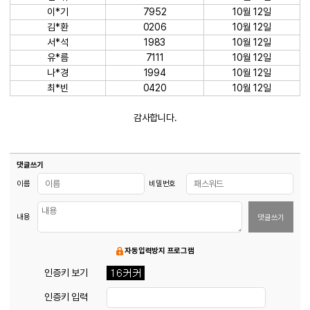
이*기
7952
10월 12일
김*환
0206
10월 12일
서*석
1983
10월 12일
유*름
7111
10월 12일
나*경
1994
10월 12일
최*빈
0420
10월 12일
감사합니다.
댓글쓰기
이름
비밀번호
내용
댓글쓰기
자동입력방지 프로그램
인증키 보기
인증키 입력