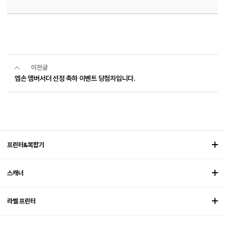
이전글
엡손 앰버서더 선정 축하 이벤트 당첨자입니다.
프린터&복합기
스캐너
라벨 프린터