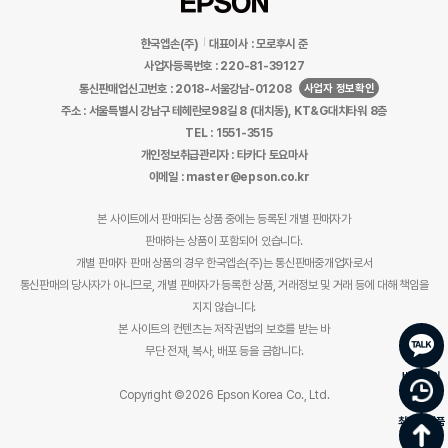
한국엡손(주)
대표이사 : 모로후시 준
사업자등록번호 : 220-81-39127
사업자 정보확인
통신판매업신고번호 : 2018-서울강남-01208
주소 : 서울특별시 강남구 테헤란로98길 8 (대치동), KT&G대치타워 8층
TEL : 1551-3515
개인정보취급관리자 : 타카다 토요마사
이메일 : master@epson.co.kr
본 사이트에서 판매되는 상품 중에는 등록된 개별 판매자가
판매하는 상품이 포함되어 있습니다.
개별 판매자 판매 상품의 경우 한국엡손(주)는 통신판매중개업자로서
통신판매의 당사자가 아니므로, 개별 판매자가 등록한 상품, 거래정보 및 거래 등에 대해 책임을
지지 않습니다.
본 사이트의 컨텐츠는 저작권법의 보호를 받는 바
무단 전재, 복사, 배포 등을 금합니다.
바로문의
Copyright ©2026 Epson Korea Co., Ltd.
최근 본 상품