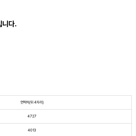
입니다.
연락처(뒤 4자리)
4727
4013