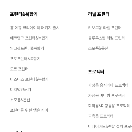
프린터&복합기
라벨 프린터
홈 에듀 크리에이터 패키지 출시
키보드형 라벨 프린터
에코탱크 프린터&복합기
블루투스형 라벨 프린터
잉크젯프린터&복합기
소모품&옵션
포토프린터&복합기
도트 프린터
프로젝터
비즈니스 프린터&복합기
가정용 홈시네마 프로젝터
디지털인쇄기
가정용 미니빔 프로젝터
소모품&옵션
회의용&미팅룸용 프로젝터
프린터를 위한 엡손 케어
교육용 프로젝터
미디어아트&렌탈 설치 프로