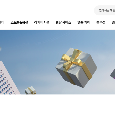
원하시는 제품
젝터
소모품&옵션
리퍼비시몰
렌탈 서비스
엡손 케어
솔루션
엡