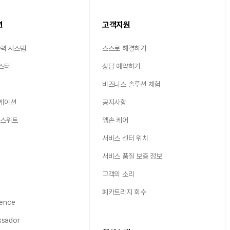
션
고객지원
출력 시스템
스스로 해결하기
스터
상담 예약하기
비즈니스 솔루션 체험
케이션
공지사항
 스위트
엡손 케어
서비스 센터 위치
서비스 품질 보증 정보
고객의 소리
폐카트리지 회수
ence
sador