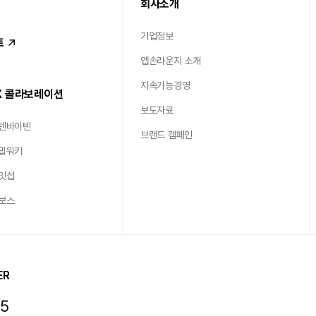
회사소개
기업정보
트
엡손라운지 소개
지속가능경영
X 콜라보레이션
보도자료
 텐바이텐
브랜드 캠페인
 밀워키
 잇섭
 보스
ER
15