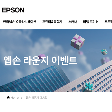
EPSON
한국엡손 X 콜라보레이션
프린터&복합기
스캐너
프로
라벨 프린터
엡손 라운지 이벤트
Home
>
엡손 라운지 이벤트