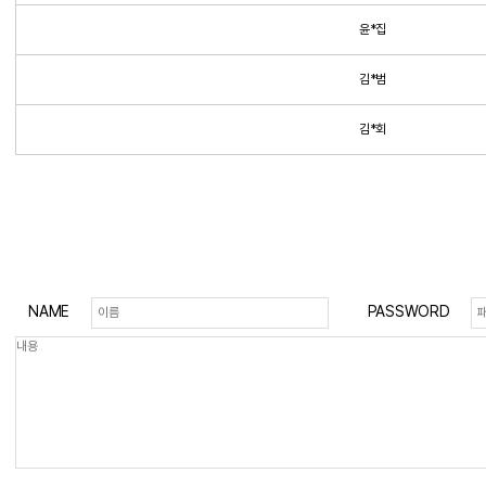
윤*집
김*범
김*회
NAME
PASSWORD