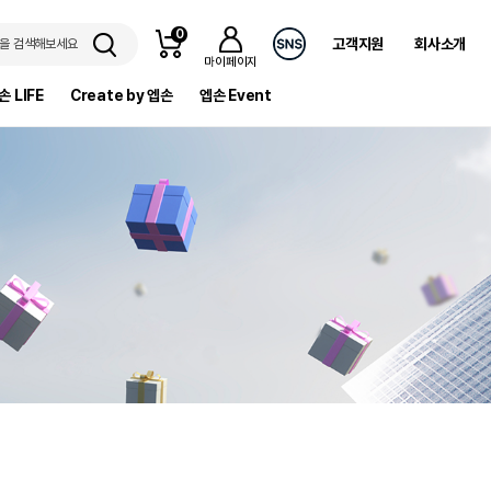
0
고객지원
회사소개
을 검색해보세요
마이페이지
손 LIFE
Create by 엡손
엡손 Event