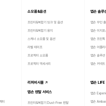
소모품&옵션
엡손 솔루
프린터&복합기 잉크 및 옵션
엡손 무인 
프린터&복합기 용지
엡손 이지포
스캐너 소모품 및 옵션
엡손 프린톡
라벨 테이프
엡손 어플리
프로젝터 소모품
엡손 솔루션
프로젝터 액세서리
엡손 커넥트
리퍼비시몰
엡손 LIFE
엡손 렌탈 서비스
엡손 Experi
젝터
엡손 Ambas
프린터&복합기 Dust-Free 렌탈