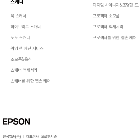
스캐너
디지털 사이니지&조명형 
북 스캐너
프로젝터 소모품
하이브리드 스캐너
프로젝터 액세서리
포토 스캐너
프로젝터를 위한 엡손 케어
위잉 책 재단 서비스
소모품&옵션
스캐너 액세서리
스캐너를 위한 엡손 케어
한국엡손(주)
대표이사 : 모로후시 준