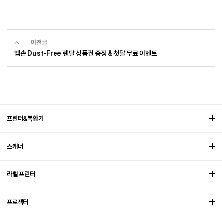
이전글
엡손 Dust-Free 렌탈 상품권 증정 & 첫달 무료 이벤트
프린터&복합기
스캐너
라벨 프린터
프로젝터