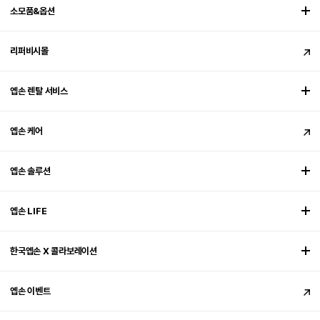
소모품&옵션
리퍼비시몰
엡손 렌탈 서비스
엡손 케어
엡손 솔루션
엡손 LIFE
한국엡손 X 콜라보레이션
엡손 이벤트