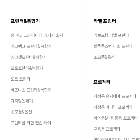
프린터&복합기
라벨 프린터
홈 에듀 크리에이터 패키지 출시
키보드형 라벨 프린터
에코탱크 프린터&복합기
블루투스형 라벨 프린터
잉크젯프린터&복합기
소모품&옵션
포토프린터&복합기
도트 프린터
프로젝터
비즈니스 프린터&복합기
가정용 홈시네마 프로젝터
디지털인쇄기
가정용 미니빔 프로젝터
소모품&옵션
회의용&미팅룸용 프로젝터
프린터를 위한 엡손 케어
교육용 프로젝터
미디어아트&렌탈 설치 프로