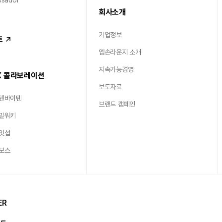
회사소개
기업정보
트
엡손라운지 소개
지속가능경영
X 콜라보레이션
보도자료
 텐바이텐
브랜드 캠페인
 밀워키
 잇섭
 보스
ER