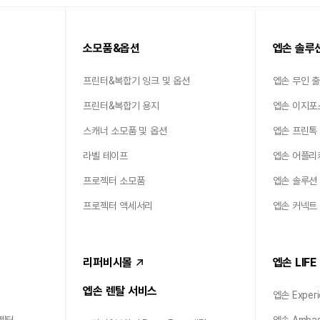
소모품&옵션
엡손 솔루
프린터&복합기 잉크 및 옵션
엡손 무인 
프린터&복합기 용지
엡손 이지포
스캐너 소모품 및 옵션
엡손 프린톡
라벨 테이프
엡손 어플리
프로젝터 소모품
엡손 솔루션
프로젝터 액세서리
엡손 커넥트
리퍼비시몰
엡손 LIFE
엡손 렌탈 서비스
엡손 Experi
젝터
엡손 Ambas