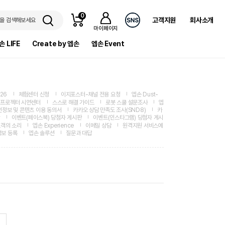
0
고객지원
회사소개
을 검색해보세요
마이페이지
손 LIFE
Create by 엡손
엡손 Event
26
체험센터 신청
이지포스터-채널 전용 요청
엡손 Dust-
프로젝터 시연센터
스스로 해결 가이드
로봇 스쿨 설문조사
엡
인정보 및 콘텐츠 이용 동의서
카카오 상담 만족도 조사(SND8)
카
이벤트(페이스북) 당첨자 게시판
이벤트(인스타그램) 당첨자 게시
객의 소리
엡손 Experience
이메일 상담
원격지원 서비스예
정보 등록
엡손 솔루션
질문과 대답