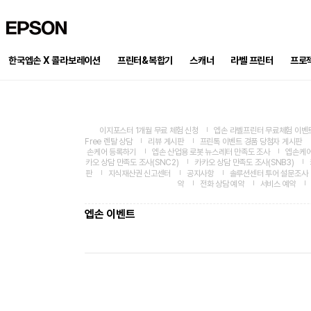
EPSON
한국엡손 X 콜라보레이션
프린터&복합기
스캐너
프로
라벨 프린터
이지포스터 1개월 무료 체험 신청
엡손 라벨프린터 무료체험 이벤
Free 렌탈 상담
리뷰 게시판
프린톡 이벤트 경품 당첨자 게시판
손케어 등록하기
엡손 산업용 로봇 뉴스레터 만족도 조사
엡손케어
카오 상담 만족도 조사(SNC2)
카카오 상담 만족도 조사(SNB3)
판
지식재산권 신고센터
공지사항
솔루션센터 투어 설문조사
약
전화 상담 예약
서비스 예약
엡손 이벤트