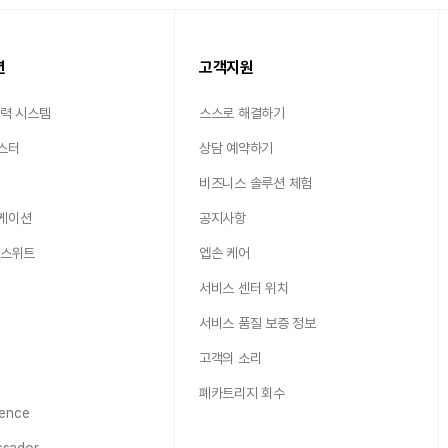
션
고객지원
출력 시스템
스스로 해결하기
스터
상담 예약하기
비즈니스 솔루션 체험
케이션
공지사항
 스위트
엡손 케어
서비스 센터 위치
서비스 품질 보증 정보
고객의 소리
폐카트리지 회수
ence
sador