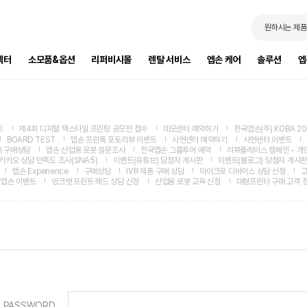
원하시는 제품
젝터
소모품&옵션
리퍼비시몰
렌탈 서비스
엡손 케어
솔루션
엡
트
제4회 디지털 텍스타일 프린팅 공모전 접수
데모센터 예약하기
한국엡손(주) KOBA 20
BOARD TEST
엡손 프린톡 포토리뷰 이벤트
시연센터 예약하기
시연센터 이벤트
 구매상담
엡손 산업용 로봇 설문조사
한국엡손 그룹투어 예약
리뷰플레이스 캠페인 - 개
카카오 상담 만족도 조사(SNA5)
이벤트(유튜브) 당첨자 게시판
이벤트(블로그) 당첨자 게시판
엡손 Experience
구매상담
IVR 제품 구매 상담
마이크로 디바이스 상담 신청
고
엡손 이벤트
잉크젯 프린트 헤드 상담 신청
산업용 로봇 교육 신청
대형프린터 구매 고객 
PASSWORD