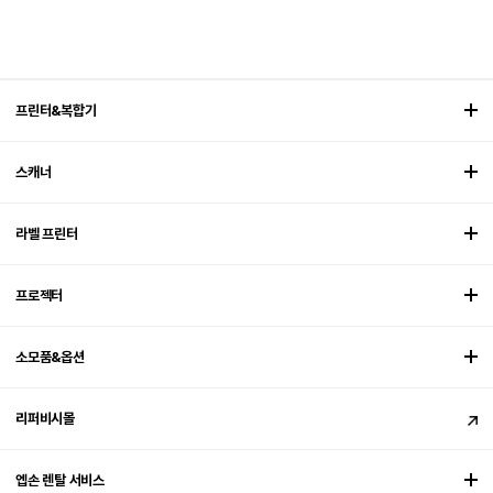
프린터&복합기
스캐너
라벨 프린터
프로젝터
소모품&옵션
리퍼비시몰
엡손 렌탈 서비스