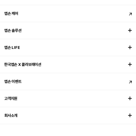
엡손 케어
엡손 솔루션
엡손 LIFE
한국엡손 X 콜라보레이션
엡손 이벤트
고객지원
회사소개