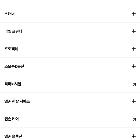
스캐너
라벨 프린터
프로젝터
소모품&옵션
리퍼비시몰
엡손 렌탈 서비스
엡손 케어
엡손 솔루션