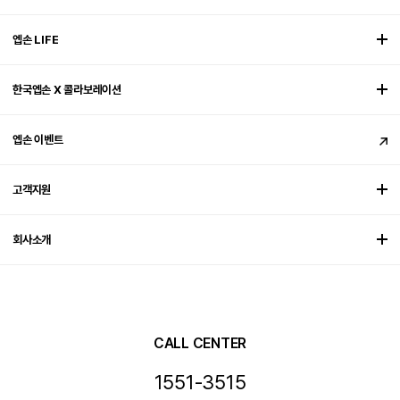
엡손 LIFE
한국엡손 X 콜라보레이션
엡손 이벤트
고객지원
회사소개
CALL CENTER
1551-3515