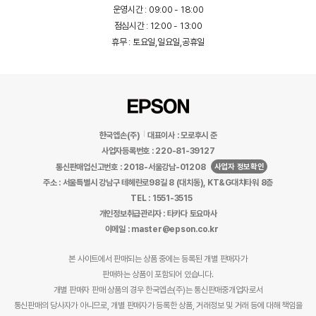
운영시간 : 09:00 - 18:00
점심시간 : 12:00 - 13:00
휴무 : 토요일,일요일,공휴일
한국엡손(주)
대표이사 : 모로후시 준
사업자등록번호 : 220-81-39127
사업자 정보확인
통신판매업신고번호 : 2018-서울강남-01208
주소 : 서울특별시 강남구 테헤란로98길 8 (대치동), KT&G대치타워 8층
TEL : 1551-3515
개인정보취급관리자 : 타카다 토요마사
이메일 : master@epson.co.kr
본 사이트에서 판매되는 상품 중에는 등록된 개별 판매자가
판매하는 상품이 포함되어 있습니다.
개별 판매자 판매 상품의 경우 한국엡손(주)는 통신판매중개업자로서
통신판매의 당사자가 아니므로, 개별 판매자가 등록한 상품, 거래정보 및 거래 등에 대해 책임을